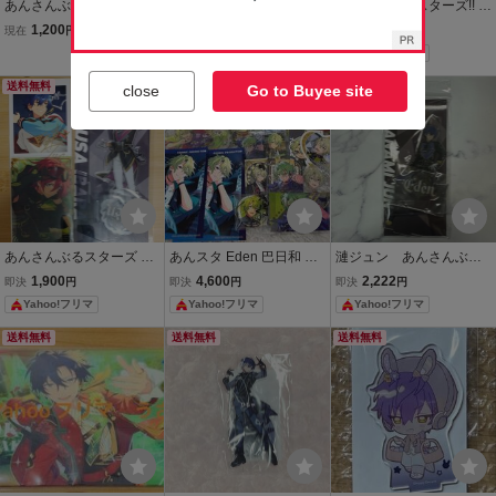
あんさんぶるスターズ 巴
あんスタ あんさんぶるス
あんさんぶるスターズ!! あ
日和 旧fine アクリルスタ
ターズ アニカフェ アニメ
んスタ のっかりいつぬい
1,200
1,980
3,000
現在
円
即決
円
即決
円
ンド アクスタ あんスタ
イトカフェ アクリルスタ
パーツ 漣ジュン
Yahoo!フリマ
Yahoo!フリマ
ンド アクスタ スタフォニ
衣更真緒
送料無料
送料無料
送料無料
close
Go to Buyee site
あんさんぶるスターズ あ
あんスタ Eden 巴日和 ま
漣ジュン あんさんぶる
んスタ 七種茨 漣ジュン ユ
とめ売り アクスタ アクリ
スターズ あんスタ Ed
1,900
4,600
2,222
即決
円
即決
円
即決
円
ニット衣装 アクリルス
ルスタンド あんさんぶる
en Eve アクリルスタン
Yahoo!フリマ
Yahoo!フリマ
Yahoo!フリマ
タンド アクスタ クリア
スターズ!! 缶バッジ 中国
ド アクスタ 通常衣装
カード Eden
送料無料
送料無料
送料無料