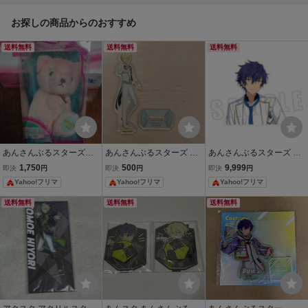
お探しの商品からのおすすめ
送料無料
送料無料
送料無料
あんさんぶるスターズ！
あんさんぶるスターズ あ
あんさんぶるスターズ あ
バースデーベア 葵ひ
んスタ 巴日和 アクリルス
んスタ 漣ジュン アクリル
1,750
500
9,999
即決
円
即決
円
即決
円
なた 未開封 ぬいぐるみ
タンド アクスタ
スタンド アクスタ
Yahoo!フリマ
Yahoo!フリマ
Yahoo!フリマ
送料無料
送料無料
送料無料