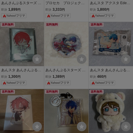
あんさんぶるスターズ あ
プロセカ プロジェクト
あんスタ アクスタ Eden
んスタ 氷鷹北斗 アクリル
セカイ あんスタ あん
漣ジュン アクリルスタン
1,899
3,333
1,800
即決
円
即決
円
即決
円
スタンド アクスタ
さんぶるスターズ コネ
ド ジュン
Yahoo!フリマ
Yahoo!フリマ
Yahoo!フリマ
クトライブ特別版 アク
リルスタンド アクス
送料無料
送料無料
送料無料
タ 漣ジュン
あんスタ あんさんぶるス
あんさんぶるスターズ あ
あんスタ あんさんぶるス
ターズ アニカフェ アニメ
んスタ 花の契約 ハートア
ターズ 漣ジュン アクリル
1,300
1,389
460
即決
円
即決
円
即決
円
イトカフェ アクリルスタ
クスタ アクリルスタンド
バッジ
Yahoo!フリマ
Yahoo!フリマ
Yahoo!フリマ
ンド アクスタ スタフォニ
アクスタ 漣ジュン
逆先夏目
送料無料
送料無料
送料無料