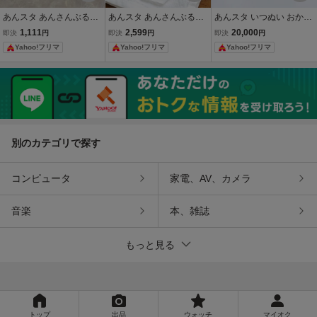
あんスタ あんさんぶるス
あんスタ あんさんぶるス
あんスタ いつぬい おかお
ターズ アニカフェ アニメ
ターズ アクリルスタンド
BIGショルダー ぬいぐる
1,111
2,599
20,000
即決
円
即決
円
即決
円
イトカフェ アクリルスタ
明星スバル フラグメント
みバッグ あんさんぶるス
Yahoo!フリマ
Yahoo!フリマ
Yahoo!フリマ
ンド アクスタ スタフォニ
アクリルスタンド アクス
ターズ！！ 仁兎なずな
影片みか
タ
別のカテゴリで探す
コンピュータ
家電、AV、カメラ
音楽
本、雑誌
もっと見る
トップ
出品
ウォッチ
マイオク