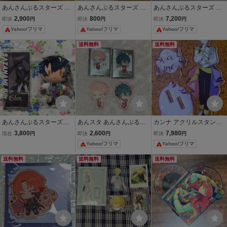
あんさんぶるスターズ あ
あんさんぶるスターズ あ
あんさんぶるスターズ 一
んスタ アニカフェ アクリ
んスタ 漣ジュン アクリル
緒に暮らすぬい いつぬい
2,900
800
7,200
即決
円
即決
円
即決
円
ルスタンド 久遠舞珠
キーホルダー
ぬいぐるみ 高峯翠
Yahoo!フリマ
Yahoo!フリマ
Yahoo!フリマ
送料無料
送料無料
あんさんぶるスターズ
あんスタ あんさんぶるス
カンナ アクリルスタンド
新衣装 アクリルスタンド
ターズ スタフォニ アニカ
エスプリ あんさんぶるス
3,800
2,600
7,980
現在
円
即決
円
即決
円
アクスタ 8周年 コスチ
フェ アクリルスタンド ア
ターズ！！あんスタ アク
Yahoo!フリマ
Yahoo!フリマ
ューム マスコット コスマ
クスタ 斎宮宗 影片みか v
スタ
ス あんスタ 漣 ジュ
alkyrie ステッカー
送料無料
送料無料
送料無料
ン 2点セット