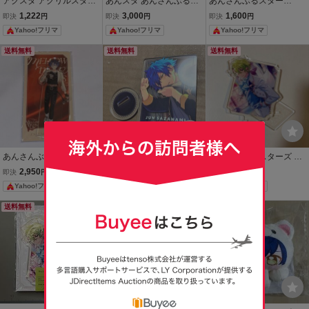
アクスタ アクリルスタン
あんスタ あんさんぶるス
あんさんぶるスター
ド あんさんぶるスターズ
ターズ アクリルスタンド
ズ！！ あんスタ 漣 ジュン
1,222
3,000
1,600
即決
円
即決
円
即決
円
あんスタ 巴日和
巴日和 漣ジュン アクスタ
コスチュームアクリルス
Yahoo!フリマ
Yahoo!フリマ
Yahoo!フリマ
Eve
タンド★★★ コスチュー
ム アクスタ
送料無料
送料無料
送料無料
あんさんぶるスターズ
漣ジュン ななめ/アクスタ
あんさんぶるスターズ あ
あんスタ 甘楽チトセ
vol.1 「あんさんぶるスタ
んスタ アクリルスタンド
2,950
500
500
即決
円
即決
円
即決
円
アクリルスタンド アク
ーズ!!」 アクリルスタンド
巴日和
Yahoo!フリマ
Yahoo!フリマ
Yahoo!フリマ
スタ
あんスタ
送料無料
送料無料
送料無料