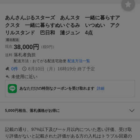
あんさんぶるスターズ あんスタ 一緒に暮らすア
クスタ 一緒に暮らすぬいぐるみ いつぬい アク
リルスタンド 巴日和 漣ジュン 4点
匿名配送
38,000
円
現在
（税0円）
落札者負担
送料
配送方法
おてがる配送宅急便
配送方法一覧
0
件
8月10日（月）16時19分
終了予定
未使用に近い
あなただけの特別なクーポンを受け取れます
詳細
5,000円相当、落札価格がお得に
記載の通り、97%以下及び一ヶ月以内についた悪い評価、受け取
り評価がないと記載された評価がある方の入札はトラブル回避の