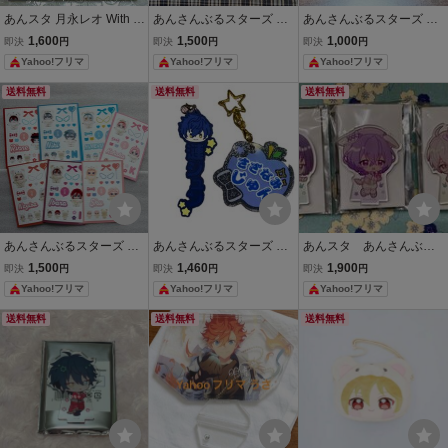
あんスタ 月永レオ With T
あんさんぶるスターズ あ
あんさんぶるスターズ あ
hanX アクリルスタンド
んスタ 巴日和 グッズ アク
んスタ アクスタ アクリル
1,600
1,500
1,000
即決
円
即決
円
即決
円
あんさんぶるスターズ ア
リルスタンド 旧fine 追憶
スタンド 星之所向 明星ス
Yahoo!フリマ
Yahoo!フリマ
Yahoo!フリマ
クスタ 感謝祭
エレメント 開封済み
バル 中国
送料無料
送料無料
送料無料
あんさんぶるスターズ あ
あんさんぶるスターズ あ
あんスタ あんさんぶる
んスタ いつぬい ブロマイ
んスタ 漣ジュン Eden ア
スターズ アニカフェ
1,500
1,460
1,900
即決
円
即決
円
即決
円
ドＬ判7枚セット
クリル キーホルダー おな
アクリルスタンド 3個セ
Yahoo!フリマ
Yahoo!フリマ
Yahoo!フリマ
まえ ストラップ ラバーマ
ット
スコット
送料無料
送料無料
送料無料