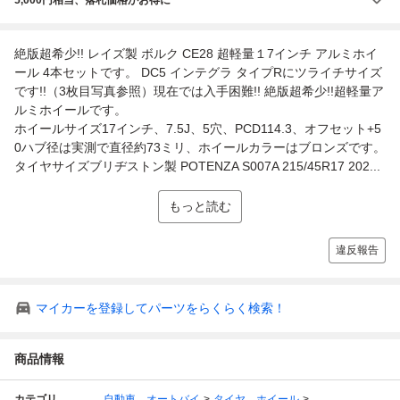
絶版超希少!! レイズ製 ボルク CE28 超軽量１7インチ アルミホイ
ール 4本セットです。 DC5 インテグラ タイプRにツライチサイズ
です!!（3枚目写真参照）現在では入手困難!! 絶版超希少!!超軽量ア
ルミホイールです。
ホイールサイズ17インチ、7.5J、5穴、PCD114.3、オフセット+5
0ハブ径は実測で直径約73ミリ、ホイールカラーはブロンズです。
タイヤサイズブリヂストン製 POTENZA S007A 215/45R17 202...
もっと読む
違反報告
マイカーを登録してパーツをらくらく検索！
商品情報
カテゴリ
自動車、オートバイ
タイヤ、ホイール