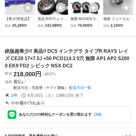
【希少!塗装品】 N
美品 RAYS レイズ
無限 MUGEN 3連
無限 フューエルキ
ISSAN 日産 純正
VR ボルク CE28F
アシストメーター
ャップ カバー ホ
25,289
142,989
70,000
2,100
現在
円
現在
円
現在
円
現在
円
S14 シルビア SR2
N 鍛造 17インチ
(水温・油温・油圧
ンダ EG6 EK9 FD
0DET ターボ エン
7.5J +50 / 8.5J +5
計) ホンダ S2000
2 EP3 CL1 CL7 S
ジンカバー タペッ
3 5H PCD114.3 ホ
AP1 AP2 インテグ
2000 AP1AP2 DC
トカバー ヘッドカ
イール 4本 FD2 シ
ラ DC2 DB8 DC5
2 DC5 NSX タイ
絶版超希少!! 美品!! DC5 インテグラ タイプR RAYS レイ
バー S15 青メタ系
ビックタイプR / D
CR-Z NSX シビッ
プR typer
SILVIA 棚H-11
C5 インテグラ
ク FD2 EK9 defi
ズ CE28 17×7.5J +50 PCD114.3 5穴 無限 AP1 AP2 S200
0 EK9 FD2 シビック NSX DC2
218,000
円
即決
（税0円）
着払い
送料
配送方法
宅急便（ヤマト運輸）
配送方法一覧
1
件
4月18日（土）13時13分
終了
やや傷や汚れあり
あなただけの特別なクーポンを受け取れます
詳細
5,000円相当、落札価格がお得に