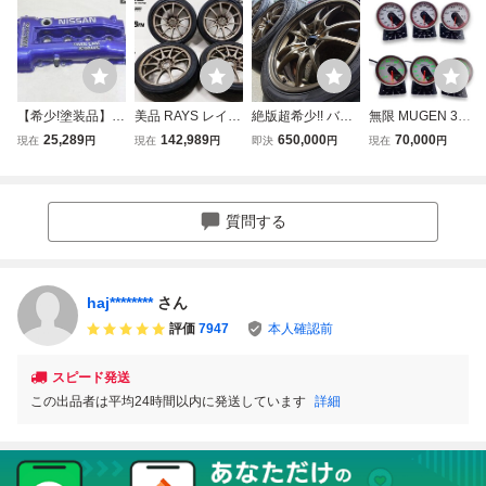
【希少!塗装品】 N
美品 RAYS レイズ
絶版超希少!! バリ
無限 MUGEN 3連
ISSAN 日産 純正
VR ボルク CE28F
溝!! AP1 AP2 S20
アシストメーター
25,289
142,989
650,000
70,000
現在
円
現在
円
即決
円
現在
円
S14 シルビア SR2
N 鍛造 17インチ
00 無限 MUGEN
(水温・油温・油圧
0DET ターボ エン
7.5J +50 / 8.5J +5
MF10 鍛造 17X7.5
計) ホンダ S2000
ジンカバー タペッ
3 5H PCD114.3 ホ
J+52 17X8.5J+59
AP1 AP2 インテグ
トカバー ヘッドカ
イール 4本 FD2 シ
PCD114.3 ブロン
ラ DC2 DB8 DC5
質問する
バー S15 青メタ系
ビックタイプR / D
ズ 専用 ハブリン
CR-Z NSX シビッ
SILVIA 棚H-11
C5 インテグラ
グ 付 DC5 FD2 N
ク FD2 EK9 defi
SX
haj********
さん
評価
7947
本人確認前
スピード発送
この出品者は平均24時間以内に発送しています
詳細