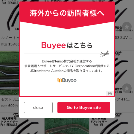
け
け
ルノー トゥインゴ 3 AH
ポルシェ マカン 95B SUV
ベンツ GLC X253 SUV 20
ハッチバック 2016年～ T
2014年～ Team HEKO ド
16年～2023年 Team HEK
15,400
24,200
24,200
即決
円
即決
円
即決
円
eam HEKO ドアバイザー
アバイザー サイドバイザ
O ドアバイザー サイドバ
サイドバイザー 左右セッ
ー 左右セット 運転席 助手
イザー 左右セット 運転席
ト 運転席 助手席 327190
席 リア 326306
助手席 リア 323299
ゼスト JE1 JE2 ドアバイ
BMW XM G09 SUV 2023
ルノー ルーテシア 4 RH
ザー サイドバイザー左右
年～ Team HEKO ドアバ
ハッチバック 2013年～20
600
24,200
24,200
即決
円
即決
円
即決
円
close
Go to Buyee site
運転席側 助手席側 純正 雨
イザー サイドバイザー 左
20年 Team HEKO ドアバ
除け 一式
右セット 運転席 助手席 リ
イザー サイドバイザー 左
ア 311004
右セット 運転席 助手席 リ
ア 327184