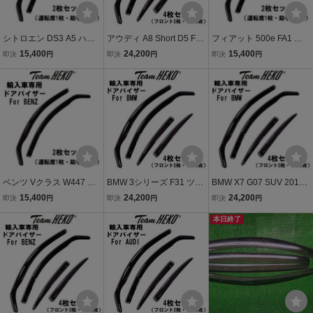
シトロエン DS3 A5 ハッ
アウディ A8 Short D5 F8
フィアット 500e FA1 ハ
チバック 2010年～2019
セダン 2018年～ Team H
ッチバック 2022年～ Tea
15,400
24,200
15,400
即決
円
即決
円
即決
円
年 Team HEKO ドアバイ
EKO ドアバイザー サイド
m HEKO ドアバイザー サ
ザー サイドバイザー 左右
バイザー 左右セット 運転
イドバイザー 左右セット
セット 運転席 助手席 312
席 助手席 リア 310262
運転席 助手席 315181
253
ベンツ Vクラス W447 バ
BMW 3シリーズ F31 ツー
BMW X7 G07 SUV 2019
ン 2015年～ Team HEKO
リング 2012年～2019年 T
年～ Team HEKO ドアバ
15,400
24,200
24,200
即決
円
即決
円
即決
円
ドアバイザー サイドバイ
eam HEKO ドアバイザー
イザー サイドバイザー 左
ザー 左右セット 運転席 助
サイドバイザー 左右セッ
右セット 運転席 助手席 リ
本日終了
手席 323215
ト 運転席 助手席 リア 311
ア 311181
173