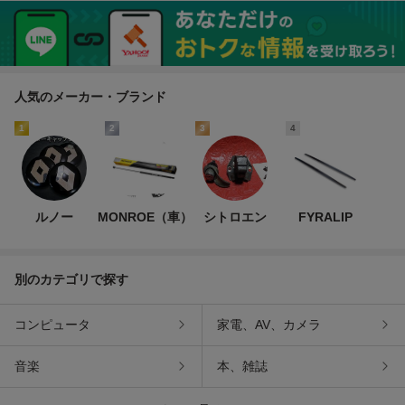
サイドバイザー 左右セッ
イザー 左右 サイドドアバ
ドバイザー 左右セット 運
ト 運転席 助手席 リア 310
イザー 運転席側 助手席側
転席 助手席 315156
282
ピンなし
人気のメーカー・ブランド
1
2
3
4
ルノー
MONROE（車）
シトロエン
FYRALIP
別のカテゴリで探す
コンピュータ
家電、AV、カメラ
音楽
本、雑誌