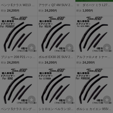
ベンツ Eクラス W213 ワ
アウディ Q7 4M SUV 201
☆ ダイハツ ミラ L275S
ゴン 2016年～2024年 Te
6年～ Team HEKO ドアバ
純正 サイドドアバイザ
24,200
24,200
1,000
即決
円
即決
円
即決
円
am HEKO ドアバイザー
イザー サイドバイザー 左
ー ドアバイザー 4枚
サイドバイザー 左右セッ
右セット 運転席 助手席 リ
運転席/助手席/リア左右
ト 運転席 助手席 リア 323
ア 310249
雨よけ
605
プジョー 208 P21 ハッチ
ボルボ EX30 2E SUV 202
アルファロメオ トナーレ
バック 2020年～ Team H
3年～ Team HEKO ドアバ
965 SUV 2023年～ Team
24,200
24,200
24,200
即決
円
即決
円
即決
円
EKO ドアバイザー サイド
イザー サイドバイザー 左
HEKO ドアバイザー サイ
バイザー 左右セット 運転
右セット 運転席 助手席 リ
ドバイザー 左右セット 運
席 助手席 リア 325406
ア 331265
転席 助手席 リア 310121
ベンツ Sクラス ロング W
シトロエン ベルランゴ/ベ
ポルシェ カイエン 955/95