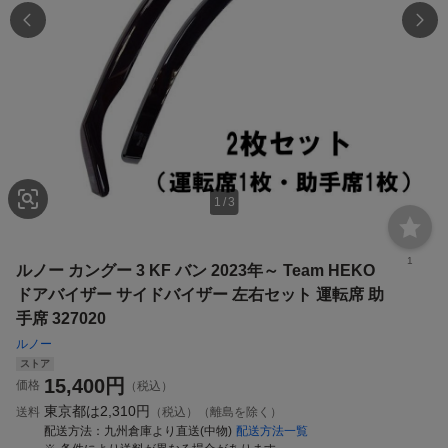
1
/
3
1
ルノー カングー 3 KF バン 2023年～ Team HEKO
ドアバイザー サイドバイザー 左右セット 運転席 助
手席 327020
ルノー
ストア
15,400
円
価格
（税込）
東京都は
2,310円
送料
（税込）（離島を除く）
配送方法
九州倉庫より直送(中物)
配送方法一覧