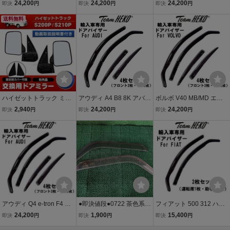
223 セダン 2021年～ Tea
ルランゴ ロング K9 2020
7 9P SUV 2002年～2010
24,200
24,200
24,200
即決
円
即決
円
即決
円
m HEKO ドアバイザー サ
年～ Team HEKO ドアバ
年 Team HEKO ドアバイ
イドバイザー 左右セット
送料無料
イザー サイドバイザー 左
ザー サイドバイザー 左右
運転席 助手席 リア 32364
右セット 運転席 助手席 リ
セット 運転席 助手席 リア
2
ア 325404
326302
ハイゼットトラック ミラ
アウディ A4 B8 8K アバン
ボルボ V40 MB/MD エス
ー ダイハツ サイド ドア S
ト 2008年～2016年 Team
テート 2013年～2019年 T
2,940
24,200
24,200
即決
円
即決
円
即決
円
200C S200P S210P S211
HEKO ドアバイザー サイ
eam HEKO ドアバイザー
P 左右セット 取説付き 運
ドバイザー 左右セット 運
サイドバイザー 左右セッ
転席 助手席 黒 交換 軽ト
転席 助手席 リア 310236
ト 運転席 助手席 リア 331
ラ 社外 E405
238
アウディ Q4 e-tron F4 ス
●即決値段●0722 茶色系
フィアット 500 312 ハッ
ポーツバック 2022年～ T
スバル サンバー TT1 TT2
チバック 2008年～ Team
24,200
1,900
15,400
即決
円
即決
円
即決
円
eam HEKO ドアバイザー
TV1 TV2 フロント ドアバ
HEKO ドアバイザー サイ