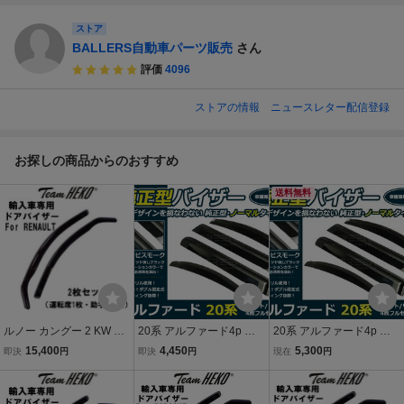
ストア
BALLERS自動車パーツ販売
さん
評価
4096
ストアの情報
ニュースレター配信登録
お探しの商品からのおすすめ
送料無料
ルノー カングー 2 KW バ
20系 アルファード4p サ
20系 アルファード4p サ
ン 2009年～2023年 Team
イドドアバイザー 両面テ
イドドアバイザー 両面テ
15,400
4,450
5,300
即決
円
即決
円
現在
円
HEKO ドアバイザー サイ
ープ付 ウインドウ バイザ
ープ付 ウインドウ バイザ
ドバイザー 左右セット 運
ー サイドバイザー 運転席
ー サイドバイザー 運転席
転席 助手席 327168
助手席 サンバイザー 雨避
助手席 サンバイザー 雨避