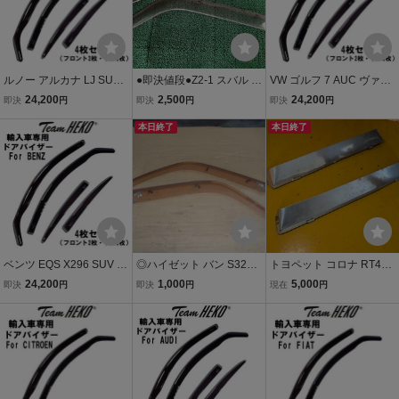
ルノー アルカナ LJ SUV 2
●即決値段●Z2-1 スバル サ
VW ゴルフ 7 AUC ヴァリ
022年～ Team HEKO ド
ンバー TT1 TT2 TV1 TV2
アント 2013年～2021年 T
24,200
2,500
24,200
即決
円
即決
円
即決
円
アバイザー サイドバイザ
フロント ドアバイザー 左
eam HEKO ドアバイザー
ー 左右セット 運転席 助手
右 サイドドアバイザー 運
本日終了
サイドバイザー 左右セッ
本日終了
席 リア 327019
転席側 助手席側 雨除け 金
ト 運転席 助手席 リア 331
具付
195
ベンツ EQS X296 SUV 20
◎ハイゼット バン S320V
トヨペット コロナ RT40
23年～ Team HEKO ドア
フロント ドアバイザー 左
ドア サイドバイザー フロ
24,200
1,000
5,000
即決
円
即決
円
現在
円
バイザー サイドバイザー
右 サイドバイザー 運転席
ント用 左右セット 4ド
左右セット 運転席 助手席
助手席 インボイス対応
ア 運転席/助手席
リア 323645