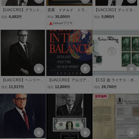
【UACCRD】グラント・
貴重 ドナルド トラン
【UACCRD】テッドター
ティンカー直筆サイン■米
プ 米国大統領 直筆サ
ナー直筆サイン■CNNテ
4,482
30,000
5,980
現在
円
即決
円
現在
円
国NBCテレビ元会長●
インフォト
レビ局創業者●
Yahoo!フリマ
【UACCRD】ヘンリーキ
【UACCRD】アルゴア直
【CS】故 ライナス・ポー
ッシンジャー直筆サイン■
筆サイン■元米国副大統
リング 直筆 サイン 入り
11,517
12,800
29,700
現在
円
現在
円
現在
円
元アメリカ国務長官/1973
領/2007年ノーベル平和賞
実使用封筒 PSADNA社 鑑
年ノーベル平和賞受賞者●
●
定済み UVケース入り 量
送料無料
子力学 ノーベル化学賞 ノ
ーベル平和賞