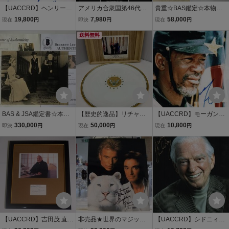
【UACCRD】ヘンリーキ
アメリカ合衆国第46代大
貴重☆BAS鑑定☆本物☆
ッシンジャー直筆サイン■
統領【ジョー・バイデン/J
イングリッド・バーグマ
19,800
7,980
58,000
現在
円
即決
円
現在
円
元アメリカ国務長官/1973
oe Biden】POTUS/サイン
ン 直筆サイン PSA/DNA
年ノーベル平和賞受賞者●
プリント本物USA1ドル札
送料無料
フレーム証明書付/BW/1
BAS & JSA鑑定書☆本物
【歴史的逸品】リチャー
【UACCRD】モーガンフ
☆ グレース・ケリー 直筆
ド・ニクソン大統領図書
リーマン直筆サイン■グロ
330,000
50,000
10,800
即決
円
現在
円
現在
円
サイン PSA/DNA
館 開館記念皿 1990年 Bo
ーリー●
ehm製 米大統領4名サイ
ン ＆ ニクソン直筆サイン
入り記念写真付
【UACCRD】吉田茂 直筆
非売品★世界のマジック
【UACCRD】シドニィシ
サイン■日本国元内閣総理
★アメリカ ラスベガス 手
ェルダン直筆サイン■小説