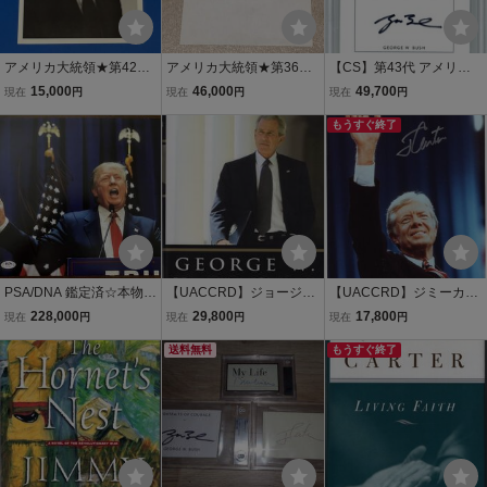
アメリカ大統領★第42代
アメリカ大統領★第36代
【CS】第43代 アメリカ
大統領 ビル・クリントン
大統領 リンドン・ジョン
合衆国大統領 ジョージ・
15,000
46,000
49,700
現在
円
現在
円
現在
円
大統領 直筆サインプロモ
ソン大統領 直筆サイン レ
ブッシュ 直筆 サイン カー
ター 刻印入
ド ベケット社 筆跡鑑定済
もうすぐ終了
み ロックスラブ入り ハー
バード大学
PSA/DNA 鑑定済☆本物☆
【UACCRD】ジョージW
【UACCRD】ジミーカー
ドナルド・トランプ 大統
ブッシュ直筆サイン■第43
ター直筆サイン■第39代ア
228,000
29,800
17,800
現在
円
現在
円
現在
円
領直筆サイン
代米国大統領●
メリカ大統領●
送料無料
もうすぐ終了