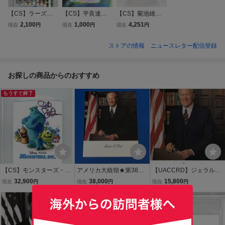
【CS】ラーズ・
【CS】平良達郎
【CS】菊池雄星
ヌートバー 直筆
直筆 サイン 入り T
直筆 サイン 入り
2,100
1,000
4,251
現在
円
現在
円
現在
円
サイン 入り Panin
opps SHOW STO
MLB 公式 ボール J
i社製 PRIZM ルー
PPERS UFC カー
SA社 鑑定証明済
ストアの情報
ニュースレター配信登録
キー カード サム
ド 新品 UVケース
み シードスターズ
ライジャパン PSA
付き 堀口恭司 モ
証明書付き 検 大
筆跡鑑定済み UV
レノ 朝倉海 鶴屋
谷翔平 イチロー
お探しの商品からのおすすめ
ロックホルダー
怜
もうすぐ終了
【CS】モンスターズ・イ
アメリカ大統領★第38代
【UACCRD】ジェラルド
ンク 監督 ピート・ドクタ
大統領 ジェラルド・フォ
Rフォード直筆サイン■第
32,900
38,000
15,800
現在
円
現在
円
現在
円
ー 直筆 サイン 入り ポス
ード大統領 直筆サインプ
38代米国大統領●
ター ベケット社鑑定ロッ
ロモ
クホルダー入り ピクサー
ディズニー