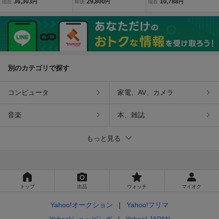
36,303
29,800
10,788
現在
円
即決
円
現在
円
大臣●
品 マジシャン Siegfried &
家/ゲームの達人/真夜中は
Roy ジークフリート＆ロ
別の顔●
イ 直筆サイン★ホワイト
タイガー
別のカテゴリで探す
コンピュータ
家電、AV、カメラ
音楽
本、雑誌
もっと見る
トップ
出品
ウォッチ
マイオク
Yahoo!オークション
Yahoo!フリマ
Yahoo!ショッピング
Yahoo! JAPAN