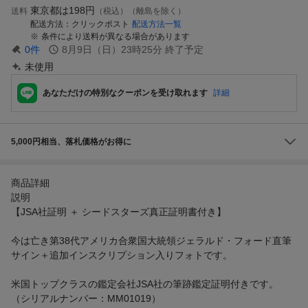
東京都は
198円
送料
（税込）（離島を除く）
配送方法
クリックポスト
配送方法一覧
条件により送料が異なる場合があります
0
件
8月9日（日）23時25分
終了予定
未使用
あなただけの特別なクーポンを受け取れます
詳細
5,000円相当、落札価格がお得に
商品詳細
説明
【JSA社証明 ＋ シードスターズ真正証明書付き】
今は亡き第38代アメリカ合衆国大統領ジェラルド・フォード直筆
サイン＋追加インスクリプション入りフォトです。
米国トップクラスの鑑定会社JSA社の筆跡鑑定証明付きです。
（シリアルナンバー：MM01019）