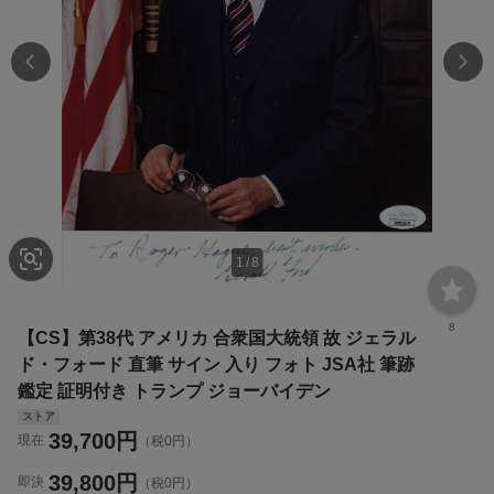
1
/
8
8
【CS】第38代 アメリカ 合衆国大統領 故 ジェラル
ド・フォード 直筆 サイン 入り フォト JSA社 筆跡
鑑定 証明付き トランプ ジョーバイデン
ストア
39,700
円
現在
（税0円）
39,800
円
即決
（税0円）