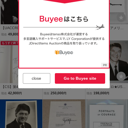
【UACCRD】ジョー・バ
BAS鑑定書☆本物☆ドナ
【CS】第42代 アメリカ
イデン直筆サイン■アメリ
ルド・トランプ 大統領 直
合衆国大統領 ビル・クリ
49,800
188,000
44,900
現在
円
即決
円
現在
円
カ合衆国第46代大統領●
筆サイン PSA/DNA
ントン 直筆 サイン カード
もうすぐ終了
ベケット社 筆跡鑑定済み
BAS UVケース入り ドナ
ルド トランプ
close
Go to Buyee site
【CS】第42代 アメリカ
●極美品【額入り】ジョ
貴重★昭和レトロ★USA
合衆国大統領 ビル・クリ
ン.F.ケネディ（John.F. Ke
アメリカ大統領 ロナルド
42,900
250,000
198,000
現在
円
現在
円
現在
円
ントン 直筆サイン 入り 自
nnedy）第35代 アメリカ
レーガン 直筆サイン写真
叙伝 JSA社 筆跡鑑定 証明
大統領 写真 × 直筆サイン
COA証明書 ABCNEWS P
書 シードスターズ 民主党
入り封筒 ○検索：Auto P
RESS付き★FBI ホワイト
砂漠の狐作戦
hoto Frame
ハウス 戦争 平和