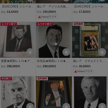
【UACCRD】ジミーカー
激レア アメリカ大統
【UACCRD】ジミーカー
ター直筆サイン■第39代ア
領 クリントン ブッシ
ター直筆サイン■第39代ア
14,434
105,000
17,820
現在
円
即決
円
現在
円
メリカ大統領●
ュ カーター 直筆サイ
メリカ大統領●
Yahoo!フリマ
ン3点セット
もうすぐ終了
もうすぐ終了
送料無料
貴重★昭和レトロ★アメ
非売品★昭和レトロ★貴
激レア ドナルドトラン
リカ大統領 John Kenned
重★80年代★米国 USA 第
プ カード アメリカ合
398,000
298,000
30,000
現在
円
現在
円
即決
円
y ジョンＦケネディ 直筆
40代 アメリカ大統領★Ro
衆国 大統領 ゴールデ
Yahoo!フリマ
サイン プロマイド写真★
nald Reagan ロナルド・
ン
宇宙 戦争 ソ連 キューバ
レーガン 直筆サイン 写真
本日終了
送料無料
マフィア 暗殺
FBI 戦争 平和