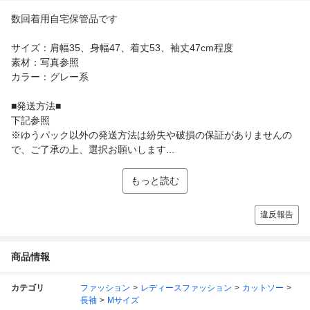
数回着用自宅保管品です
サイズ：肩幅35、身幅47、着丈53、袖丈47cm程度
素材：写真参照
カラー：グレー系
■発送方法■
下記参照
※ゆうパック以外の発送方法は紛失や破損の保証がありませんの
で、ご了承の上、選択お願いします...
もっと読む
違反報告
商品情報
カテゴリ
ファッション
レディースファッション
カットソー
長袖
Mサイズ