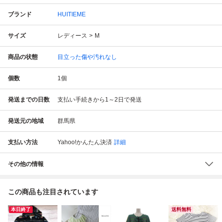
ブランド
HUITIEME
サイズ
レディース
M
商品の状態
目立った傷や汚れなし
個数
1
個
発送までの日数
支払い手続きから1～2日で発送
発送元の地域
群馬県
支払い方法
Yahoo!かんたん決済
詳細
その他の情報
この商品も注目されています
本日終了
送料無料