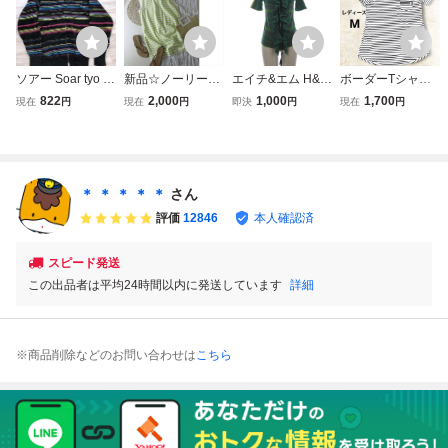
ソアー Soar tyo cr
新品☆ノーリーズ
エイチ&エム H&M
ボーダーTシャツ
ew オールド スト
NOLLEYS☆洗え
× マルニ カットソ
M レディース 半袖
822
2,000
1,000
1,700
現在
円
現在
円
即決
円
現在
円
リート マルチボー
る 綿100% ボーダ
ー ジップアップ
カットソー ポケッ
ダー 長袖 ジップ
ーシルケット天竺
半袖 ボーダー 緑
トジップ付き
アップ パーカー
ノースリーブプル
グリーン 36 ■OO
カットソー レディ
オーバーカットソ
M レディース
ース M コットン1
ー 38サイズ 日本
＊ ＊ ＊ ＊ ＊
さん
00%
製☆M-B 3802
評価
12846
本人確認済
スピード発送
この出品者は平均24時間以内に発送しています
詳細
※商品削除などのお問い合わせは
こちら