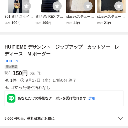
301 新品 スタイル
新品 AVIREX アヴ
stussy:ステューシ
stussy:ステューシ
アップ デザインス
ィレックス ボーダ
ー 半袖カットソ
ー 長袖カットソ
100
100
11
21
現在
円
現在
円
現在
円
現在
円
リーブ カットソー
ー ブランドロゴ
ー/M
ー/M
オフホワイト M-L
プリント クルーネ
ック 抗菌防臭 カ
ットソー 半袖 Tシ
HUITIEME デサンント ジップアップ カットソー レ
ャツ 6123302 XL
紺系 NR-268
ディース M ボーダー
HUITIEME
匿名配送
150
円
現在
（税0円）
1
件
9月17日（水）17時0分
終了
目立った傷や汚れなし
あなただけの特別なクーポンを受け取れます
詳細
5,000円相当、落札価格がお得に