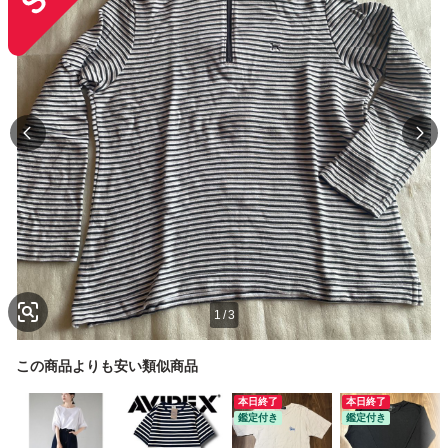
1
/
3
この商品よりも安い類似商品
本日終了
本日終了
鑑定付き
鑑定付き