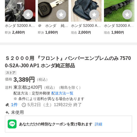
ホンダ S2000 AP
＠ ホンダ 純正
ホンダ S2000 AP
ホンダ S2000 AP
1 AP2 F20C F22C
部品 合鍵 ブラ
1/AP2 シフトブー
1 AP2 リア バンパ
2,480
1,690
2,000
1,980
即決
円
即決
円
現在
円
現在
円
用 スプールバルブ
ンクキー S2000
ツ
ー ブラケット 右
アルミカバー 削り
AP1 2
側【新品】【純
出し 【新品】 VT
正】71581-S2A-0
EC ソレノイドカ
03 スペーサー リ
Ｓ２０００用 『フロント』バンパーエンブレムのみ 7570
バー B16B B18C
テーナー
0-S2A-J00 AP1 ホンダ純正部品
ストア
3,389
円
価格
（税込）
東京都は
420円
送料
（税込）（離島を除く）
配送方法
定型外郵便
配送方法一覧
条件により送料が異なる場合があります
1
件
5月2日（土）12時22分
終了
未使用
あなただけの特別なクーポンを受け取れます
詳細