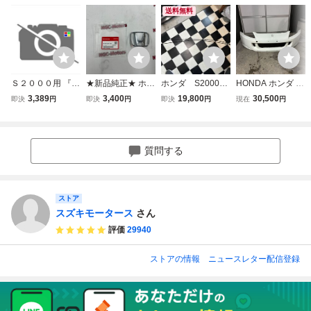
送料無料
Ｓ２０００用 『フ
★新品純正★ ホン
ホンダ S2000
HONDA ホンダ S
ロント』バンパー
ダ エンブレム フ
用 AP1用 スロ
2000 AP1 AP2 後
3,389
3,400
19,800
30,500
即決
円
即決
円
即決
円
現在
円
エンブレムのみ 7
ロント S2000 AP
ットルワイヤー
期バンパー
5700-S2A-J00 AP
1 AP2 75700-S2A
アクセルワイヤ
1 ホンダ純正部品
-J00
ー ホンダ純正加
工品 新品加工
質問する
品
ストア
スズキモータース
さん
評価
29940
ストアの情報
ニュースレター配信登録