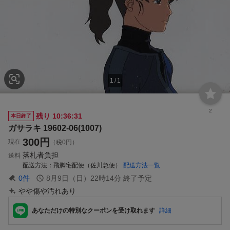
1
/
1
2
残り
10:36:30
本日終了
ガサラキ 19602-06(1007)
300
円
現在
（税0円）
落札者負担
送料
配送方法
飛脚宅配便（佐川急便）
配送方法一覧
0
件
8月9日（日）22時14分
終了予定
やや傷や汚れあり
あなただけの特別なクーポンを受け取れます
詳細