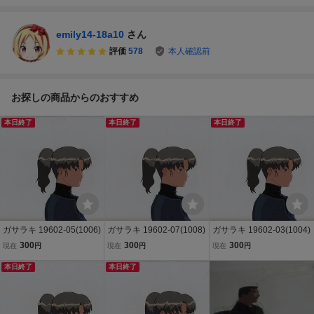
emily14-18a10
さん
評価
578
本人確認前
お探しの商品からのおすすめ
本日終了
本日終了
本日終了
ガサラキ 19602-05(1006)
ガサラキ 19602-07(1008)
ガサラキ 19602-03(1004)
300
300
300
現在
円
現在
円
現在
円
本日終了
本日終了