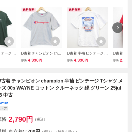
送料無料
送料無料
ンテージ T
L/古着 チャンピオン cha
L/古着 半袖 ビンテージ T
L/古着 チャ
0s メッセ
mpion 半袖 ビンテージ T
シャツ メンズ 00年代 00s
mpion 半
4,390
4,390
2,790
円
円
即決
即決
即決
クルーネッ
シャツ メンズ 00年代 00s
スプリングショット コッ
シャツ メンズ
jul11 中
ビッグロゴ クルーネック
トン クルーネック ホワイ
ミ クルーネ
グレー 霜降り 26jul28
ト 26jun26
ド 25aug1
L/古着 チャンピオン champion 半袖 ビンテージ Tシャツ メ
ンズ 00s WAYNE コットン クルーネック 緑 グリーン 25jul
6 中古
ayne
ストア
2,790
円
価格
（税込）
送料
東京都は
700円