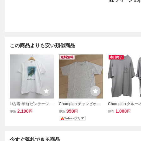
緑 グリーン 25j
この商品よりも安い類似商品
送料無料
本日終了
L/古着 半袖 ビンテージ T
Champion チャンピオン
Champion クル
シャツ メンズ 00年代 00s
半袖 Tシャツ グレー クル
ポケット Tシャツ L
2,190
950
1,000
円
円
円
即決
即決
現在
鳥 コットン クルーネック
ーネック メンズ
ンピオン グレー 半
Yahoo!フリマ
ホワイト 26jul22
今すぐ落札できる商品