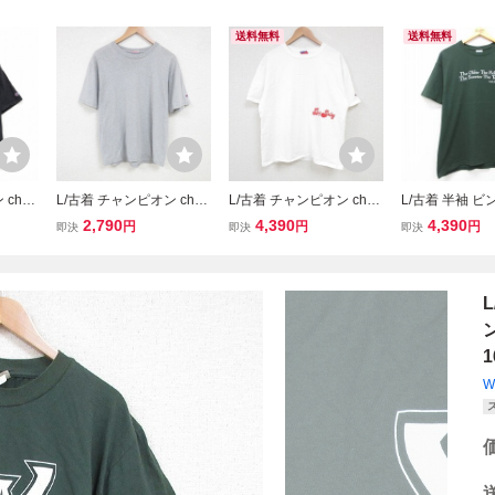
送料無料
送料無料
 cha
L/古着 チャンピオン cha
L/古着 チャンピオン cha
L/古着 半袖 ビ
ージ T
mpion 半袖 ビンテージ T
mpion 半袖 ビンテージ T
シャツ メンズ 0
2,790
4,390
4,390
円
円
円
即決
即決
即決
 00s
シャツ メンズ 00s 無地 コ
シャツ メンズ 00s ディス
ージ コットン 
ン クル
ットン クルーネック グレ
プリング コットン クルー
ク 緑 グリーン 25
jul3
ー 霜降り 25jul16 中
ネック 白 ホワイト 25j
古
1
W