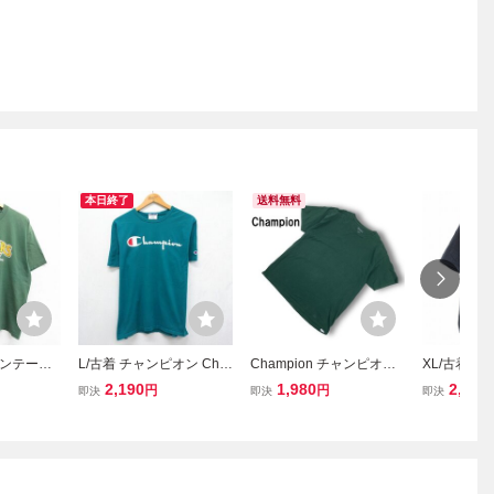
本日終了
送料無料
ビンテージ
L/古着 チャンピオン Cha
Champion チャンピオン
XL/古着 
0s PIPE
mpion 半袖 ブランド Tシ
半袖Tシャツ メンズ 綿 コ
Tシャツ メン
2,190
1,980
2,190
円
円
即決
即決
即決
リーブランド
ャツ メンズ ビッグロゴ
ットン ワンポイント クル
ニューオリ
ネック 緑
コットン クルーネック グ
ーネック 緑 グリーン L ◆
コットン ク
13 中古
リーン 26jul15
送料無料◆YC1801
ブラック ア
ーボウル 25