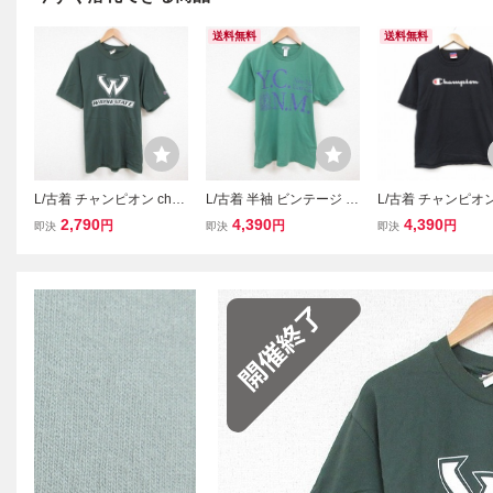
送料無料
送料無料
L/古着 チャンピオン cha
L/古着 半袖 ビンテージ T
L/古着 チャンピオン
mpion 半袖 ビンテージ T
シャツ メンズ 00s ヨット
mpion 半袖 ビンテ
2,790
4,390
4,390
円
円
円
即決
即決
即決
シャツ メンズ 00s WAYN
クラブ コットン クルーネ
シャツ メンズ 00年代
E コットン クルーネック
ック 緑 グリーン 25jul16
ビッグロゴ コット
緑 グリーン 25jul16 中古
中古
ーネック ブラック 26
0