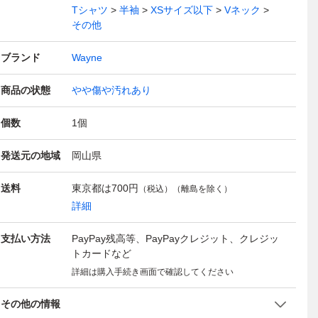
Tシャツ
半袖
XSサイズ以下
Vネック
その他
ブランド
Wayne
商品の状態
やや傷や汚れあり
個数
1
個
発送元の地域
岡山県
送料
東京都は
700円
（税込）（離島を除く）
詳細
支払い方法
PayPay残高等、PayPayクレジット、クレジッ
トカードなど
詳細は購入手続き画面で確認してください
その他の情報