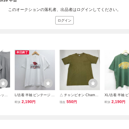
ul16 中古
このオークションの落札者、出品者はログインしてください。
ログイン
本日終了
ーネック
L/古着 半袖 ビンテージ T
△ チャンピオン Champio
XL/古着 半袖 
 チャ
シャツ メンズ 00年代 00s
n 半袖 Tシャツ メンズ XL
Tシャツ メンズ 0
2,190
550
2,190
円
円
円
即決
現在
即決
袖
工具 コットン クルーネッ
カーキ ポケット付き ポケ
FITTERS ク
ク ホワイト 26jul24
T コットン 製品洗い 00s
コットン クルー
ヘインズブランズ 古着
グリーン 24jun