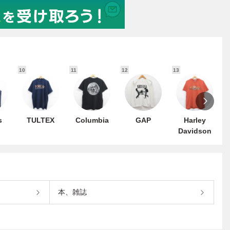
10
11
12
13
1
s
TULTEX
Columbia
GAP
Harley
Davidson
本、雑誌