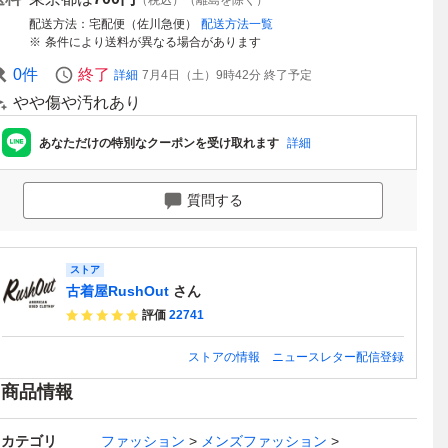
（税込）（離島を除く）
配送方法
宅配便（佐川急便）
配送方法一覧
条件により送料が異なる場合があります
0
件
終了
詳細
7月4日（土）9時42分
終了予定
やや傷や汚れあり
あなただけの特別なクーポンを受け取れます
詳細
質問する
ストア
古着屋RushOut
さん
評価
22741
ストアの情報
ニュースレター配信登録
商品情報
カテゴリ
ファッション
メンズファッション