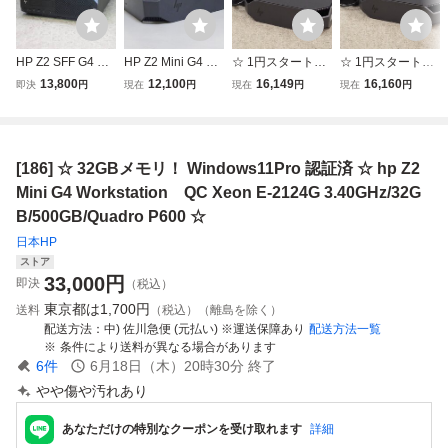
HP Z2 SFF G4 Wo
HP Z2 Mini G4 Wo
☆ 1円スタート！
☆ 1円スタート！
rkstation / Xeon E-
rkstation Xeon E-2
[351] ☆ hp Z2 Min
[350] ☆ hp Z2 Min
13,800
12,100
16,149
16,160
即決
円
現在
円
現在
円
現在
円
2124G (4コア) 3.4
124G 3.40GHz/16
i G4 Workstation
i G4 Workstation
0GHz / RAM8GB /
GB/なし NVIDIA Q
QC Xeon E-212
QC Xeon E-212
Quadro P400 / HD
uadro P1000搭載
4G 3.40GHz/16G
4G 3.40GHz/16G
D500GB / Win11
B/320GB/Quadro
B/320GB/Quadro
[186] ☆ 32GBメモリ！ Windows11Pro 認証済 ☆ hp Z2
Pro for WS / No.B
P600 ☆
P600 ☆
A391
Mini G4 Workstation QC Xeon E-2124G 3.40GHz/32G
B/500GB/Quadro P600 ☆
日本HP
ストア
33,000
円
即決
（税込）
東京都は
1,700円
送料
（税込）（離島を除く）
配送方法
中) 佐川急便 (元払い) ※運送保障あり
配送方法一覧
条件により送料が異なる場合があります
6
件
6月18日（木）20時30分
終了
やや傷や汚れあり
あなただけの特別なクーポンを受け取れます
詳細