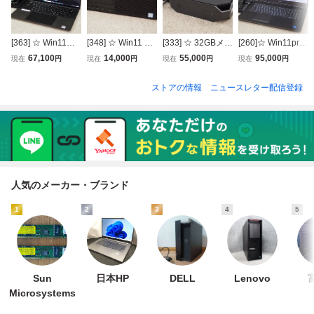
[363] ☆ Win11認
[348] ☆ Win11 pro
[333] ☆ 32GBメモ
[260]☆ Win11pro
証済 ☆ DELL Pre
認証済 ☆ hp Z2 S
リ！☆ hp Z2 Mini
認証済☆ Dell Pre
67,100
14,000
55,000
95,000
現在
円
現在
円
現在
円
現在
円
cision 5550 Cor
FF G4 6C Xeon
G5 Workstation
cision 7760 Cor
e i7-10750H 2.60
E-2136 3.30GHz/
6C Xeon W-1250
e i7-11850H 2.50
ストアの情報
ニュースレター配信登録
GHz/32GB/SSD
16GB/500GB/Qua
3.30GHz/32GB/S
GHz/32GB/SSD
(M.2) 512GB/Qua
dro P620 ☆
SD 512GB(M.2)/Q
(M.2) 512GB/NVI
dro T1000 ☆ 15.6
uadro T1000
DIA RTX A3000
インチ 1920x120
☆ 17.3インチ 192
0 ☆
0×1080
人気のメーカー・ブランド
1
2
3
4
5
Sun
日本HP
DELL
Lenovo
Microsystems