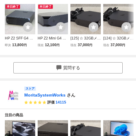
本日終了
本日終了
HP Z2 SFF G4 Wo
HP Z2 Mini G4 Wo
[125] ☆ 32GBメモ
[124] ☆ 32GBメモ
rkstation / Xeon E-
rkstation Xeon E-2
リ！ Windows11P
リ！ Windows11P
13,800
12,100
37,000
37,000
即決
円
現在
円
現在
円
現在
円
2124G (4コア) 3.4
124G 3.40GHz/16
ro 認証済 ☆ hp Z2
ro 認証済 ☆ hp Z2
0GHz / RAM8GB /
GB/なし NVIDIA Q
Mini G4 Workstati
Mini G4 Workstati
Quadro P400 / HD
uadro P1000搭載
on QC Xeon E-2
on QC Xeon E-2
D500GB / Win11
224G 3.50GHz/32
224G 3.50GHz/32
質問する
Pro for WS / No.B
GB/SSD 256GB/Q
GB/SSD 256GB/Q
A391
uadro P600 ☆
uadro P600 ☆
ストア
MoritaSystemWorks
さん
評価
14115
注目の商品