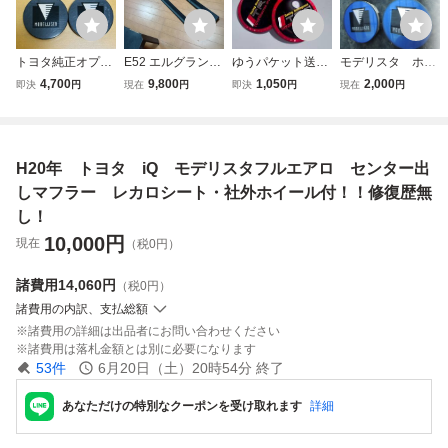
トヨタ純正オプシ
E52 エルグランド
ゆうパケット送料
モデリスタ ホイ
ョン モデリスタ M
サイドステップ エ
込 トヨタ TRD
ールセンターキャ
4,700
9,800
1,050
2,000
即決
円
現在
円
即決
円
現在
円
ODELLISTAアル
アロ ヘッドライト
ホイールセンタ
ップ 4枚 中
ミホイール用セン
テールランプ グリ
ーキャップ シー
古 トヨタ純正
ターキャップ4個
ル バンパー マフ
ル 匿名発送５６
アクアなど
セット
ラー 車高調 シー
mm 社外品 ４
H20年 トヨタ iQ モデリスタフルエアロ センター出
トカバー ホイール
枚セット
しマフラー レカロシート・社外ホイール付！！修復歴無
し！
10,000
円
現在
（税0円）
諸費用
14,060円
（税0円）
諸費用の内訳、支払総額
諸費用の詳細は出品者にお問い合わせください
諸費用は落札金額とは別に必要になります
53
件
6月20日（土）20時54分
終了
あなただけの特別なクーポンを受け取れます
詳細