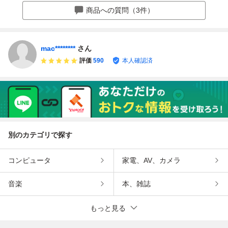
絶縁ブーム，バケ
ィション極上/修復
20W 20 (F05067-
商品への質問（3件）
ット！ウインチ付
歴無し/ローンOK/
A)
き！フレーム腐食
ZRT10A/ZEPHYR
無し！
1100
mac********
さん
評価
590
本人確認済
別のカテゴリで探す
コンピュータ
家電、AV、カメラ
音楽
本、雑誌
もっと見る