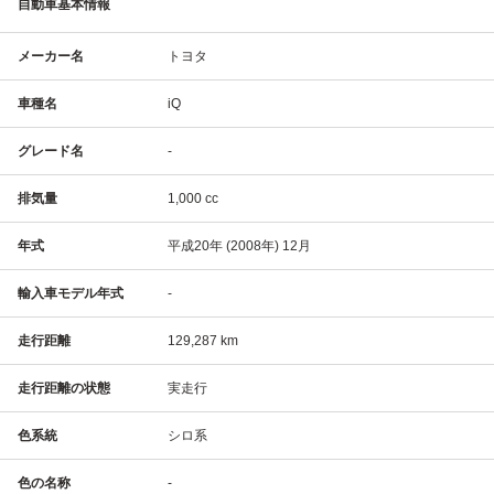
自動車基本情報
メーカー名
トヨタ
車種名
iQ
グレード名
-
排気量
1,000 cc
年式
平成20年 (2008年) 12月
輸入車モデル年式
-
走行距離
129,287 km
走行距離の状態
実走行
色系統
シロ系
色の名称
-