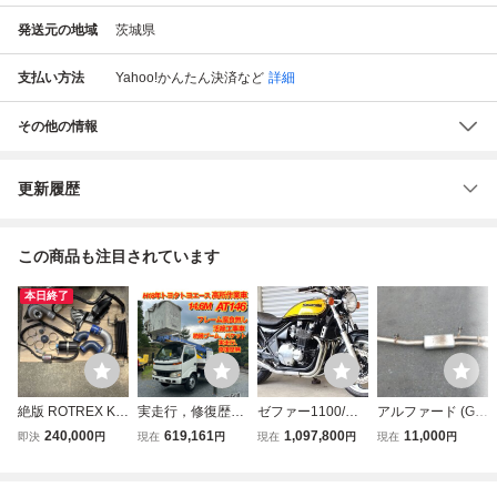
発送元の地域
茨城県
支払い方法
Yahoo!かんたん決済
など
詳細
その他の情報
更新履歴
この商品も注目されています
本日終了
絶版 ROTREX KG
実走行，修復歴な
ゼファー1100/フ
アルファード (GG
J10 IQ 1KR-FE ス
し！H18年トヨタ
ァイナルモデル/イ
H20W) モデリス
240,000
619,161
1,097,800
11,000
即決
円
現在
円
現在
円
現在
円
ーパーチャージャ
トヨエース！タダ
エローボール/200
タ リアマフラー
ー キット トヨタ
ノAT146TE!高所
6年最終型/実走行
リアピース H20年
インタークーラー
作業車、14.6M！
36600ｋｍ/コンデ
2008年 DBA-GGH