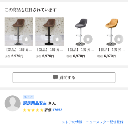
この商品も注目されています
【新品】 1脚 昇降
【新品】 1脚 昇降
【新品】 1脚 昇降
【新品】 1脚 昇降
式カウンターチェ
式カウンターチェ
式カウンターチェ
式カウンターチェ
6,970
6,970
6,970
6,970
現在
円
現在
円
現在
円
現在
円
ア WY-523 アンテ
ア WY-523 黒脚タ
ア WY-523 アンテ
ア WY-523 アンテ
ィークブラウン バ
イプ アンティーク
ィークブラック バ
ィークキャメル バ
ーチェアー 家具
ブラウン バーチェ
ーチェアー 家具
ーチェアー 家具
インテリア ハイチ
アー 家具 インテ
インテリア ハイチ
インテリア ハイチ
質問する
ェア
リア ハイチェア
ェア
ェア
ストア
厨房用品安吉
さん
評価
17652
ストアの情報
ニュースレター配信登録