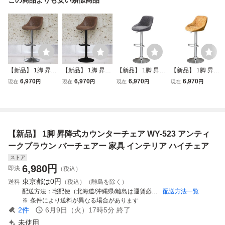
【新品】 1脚 昇降
【新品】 1脚 昇降
【新品】 1脚 昇降
【新品】 1脚 昇降
式カウンターチェ
式カウンターチェ
式カウンターチェ
式カウンターチェ
6,970
6,970
6,970
6,970
現在
円
現在
円
現在
円
現在
円
ア WY-523 アンテ
ア WY-523 黒脚タ
ア WY-523 アンテ
ア WY-523 アンテ
ィークブラウン バ
イプ アンティーク
ィークブラック バ
ィークキャメル バ
ーチェアー 家具
ブラウン バーチェ
ーチェアー 家具
ーチェアー 家具
インテリア ハイチ
アー 家具 インテ
インテリア ハイチ
インテリア ハイチ
ェア
リア ハイチェア
ェア
ェア
【新品】 1脚 昇降式カウンターチェア WY-523 アンティ
ークブラウン バーチェアー 家具 インテリア ハイチェア
ストア
6,980
円
即決
（税込）
東京都は
0円
送料
（税込）（離島を除く）
配送方法
宅配便（北海道/沖縄県/離島は運賃必要）
配送方法一覧
条件により送料が異なる場合があります
2
件
6月9日（火）17時5分
終了
未使用