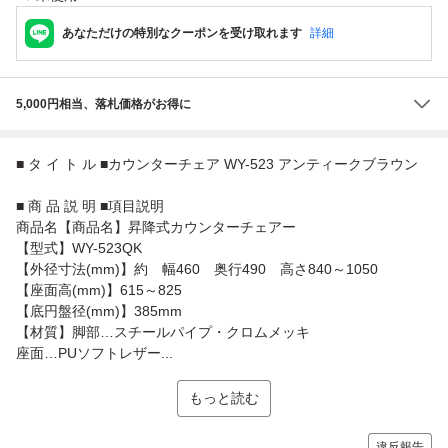
あなただけの特別なクーポンを受け取れます
詳細
5,000円相当、落札価格がお得に
■ タ イ ト ル ■カウンターチェア WY-523 アンティークブラウン
■ 商 品 説 明 ■項目説明
商品名【商品名】昇降式カウンターチェアー
【型式】WY-523QK
【外径寸法(mm)】約 幅460 奥行490 高さ840～1050
【座面高(mm)】615～825
【底円盤径(mm)】385mm
【材質】脚部…スチールパイプ・クロムメッキ
座面…PUソフトレザー...
もっと読む
違反報告