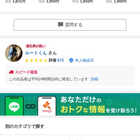
1,831
1,950
1,950
1,900
現在
円
現在
円
即決
円
現在
円
２０２６年１１月
000円分
有効期限2026年1
３０日まで
1月30日
質問する
落札率が高い
ルートくん
さん
評価
573
本人確認済
スピード発送
この出品者は平均24時間以内に発送しています
詳細
別のカテゴリで探す