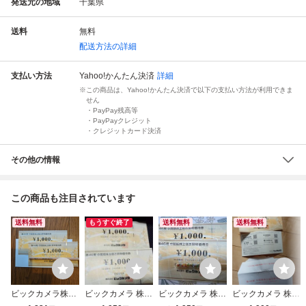
発送元の地域
千葉県
送料
無料
配送方法の詳細
支払い方法
Yahoo!かんたん決済
詳細
この商品は、Yahoo!かんたん決済で以下の支払い方法が利用できま
せん
・PayPay残高等
・PayPayクレジット
・クレジットカード決済
その他の情報
この商品も注目されています
送料無料
もうすぐ終了
送料無料
送料無料
ビックカメラ株主
ビックカメラ 株主
ビックカメラ 株主
ビックカメラ 株主
優待券 2000円
優待 2000円分
優待 優待券 2,
優待券 2000円分