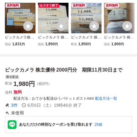
送料無料
もうすぐ終了
送料無料
送料無料
ビックカメラ株主
ビックカメラ 株主
ビックカメラ 株主
ビックカメラ 株主
優待券 2000円
優待 2000円分
優待 優待券 2,
優待券 2000円分
1,831
1,950
1,950
1,900
現在
円
現在
円
即決
円
現在
円
２０２６年１１月
000円分
有効期限2026年1
３０日まで
1月30日
ビックカメラ 株主優待 2000円分 期限11月30日まで
匿名配送
1,980
円
即決
（税0円）
無料
送料
配送方法
おてがる配送ゆうパケットポストmini
配送方法一覧
3
件
6月6日（土）19時46分
終了
未使用
あなただけの特別なクーポンを受け取れます
詳細