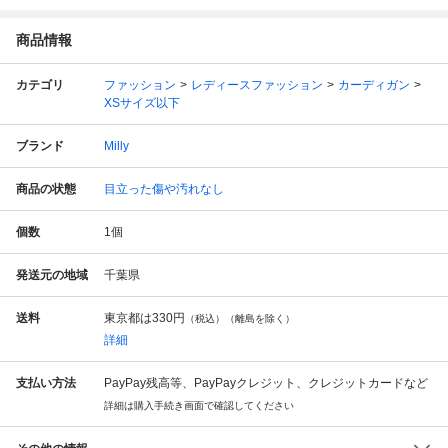
商品情報
カテゴリ
ファッション
レディースファッション
カーディガン
XSサイズ以下
ブランド
Milly
商品の状態
目立った傷や汚れなし
個数
1
個
発送元の地域
千葉県
送料
東京都は
330円
（税込）（離島を除く）
詳細
支払い方法
PayPay残高等、PayPayクレジット、クレジットカードなど
詳細は購入手続き画面で確認してください