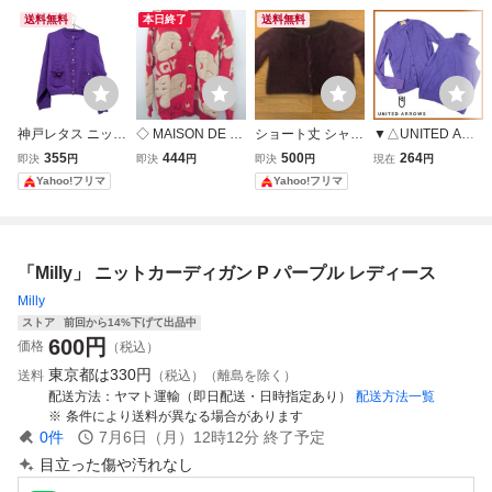
送料無料
本日終了
送料無料
神戸レタス ニット
◇ MAISON DE T
ショート丈 シャギ
▼△UNITED ARR
カーディガン パー
HERESE メゾン
ーニットカーディ
OW★アンサンブ
355
444
500
264
即決
円
即決
円
即決
円
現在
円
プル
ド テレーズ 長袖
ガン パープル
ルニット★長袖カ
Yahoo!フリマ
Yahoo!フリマ
ニット カーディガ
ーディガン＆ター
ン サイズF レッド
トルネックノース
ベージュ レディー
リーブニット★S
ス P
サイズ相当★パー
「Milly」 ニットカーディガン P パープル レディース
プル
Milly
ストア
前回から14%下げて出品中
600
円
価格
（税込）
東京都は
330円
送料
（税込）（離島を除く）
配送方法
ヤマト運輸（即日配送・日時指定あり）
配送方法一覧
条件により送料が異なる場合があります
0
件
7月6日（月）12時12分
終了予定
目立った傷や汚れなし