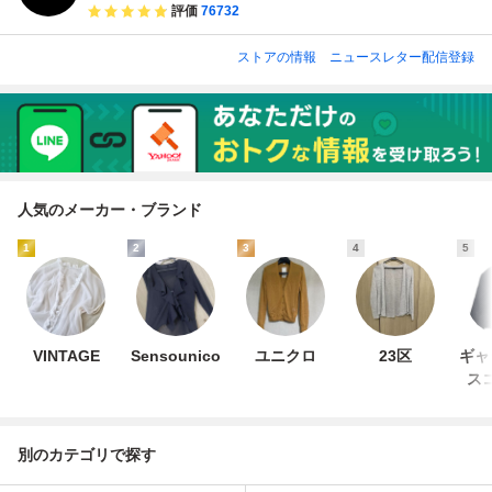
評価
76732
ストアの情報
ニュースレター配信登録
人気のメーカー・ブランド
1
2
3
4
5
VINTAGE
Sensounico
ユニクロ
23区
ギャ
ス
別のカテゴリで探す