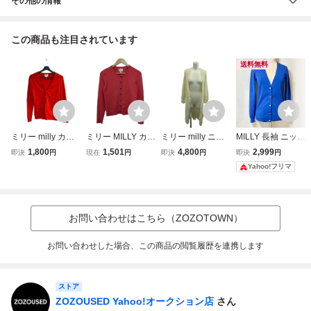
その他の情報
この商品も注目されています
送料無料
ミリー milly カー
ミリー MILLY カー
ミリー milly ニッ
MILLY 長袖 ニット
ディガン ニット
ディガン サイズP
トカーディガン P
カーディガン Vネ
1,800
1,501
4,800
2,999
即決
円
現在
円
即決
円
即決
円
長袖 P オレンジ ■
M - ピンク レディ
オフホワイト 無地
ック ゴールドボタ
Yahoo!フリマ
WGA レディース
ース 長袖/ニット
長袖 ポンポン装飾
ン ロイヤルブルー
トップス
/NP ■GY12 レディ
ース
お問い合わせはこちら（ZOZOTOWN）
お問い合わせした場合、この商品の閲覧履歴を連携します
ストア
ZOZOUSED Yahoo!オークション店
さん