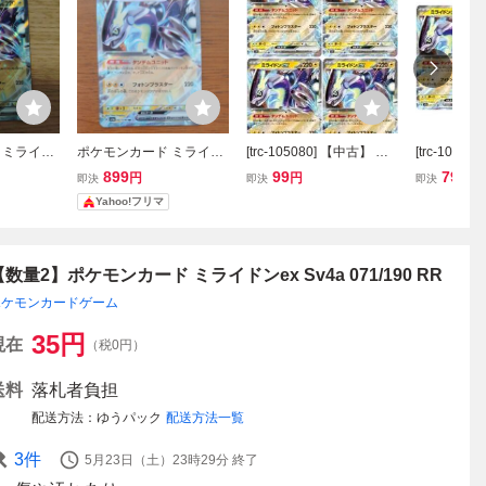
 ミライド
ポケモンカード ミライド
[trc-105080] 【中古】 ポ
[trc-1048
071/190
ンex RR SV4a 071/190
ケモンカードゲーム ミラ
ケモンカー
899
99
79
円
円
円
即決
即決
即決
イドンex SV4A SV4A 07
イドンex SV
Yahoo!フリマ
1/190 RR 4枚セット
1/190 RR
【数量2】ポケモンカード ミライドンex Sv4a 071/190 RR
ポケモンカードゲーム
35
円
現在
（税0円）
送料
落札者負担
配送方法
ゆうパック
配送方法一覧
3
件
5月23日（土）23時29分
終了