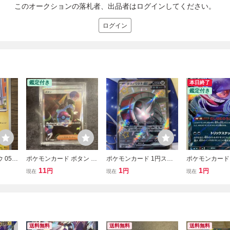
このオークションの落札者、出品者はログインしてください。
ログイン
鑑定付き
本日終了
鑑定付き
055/
ポケモンカード ボタン S
ポケモンカード 1円スタ
ポケモンカード
ニート
AR SV4a 354/190 シャイ
ート テツノワダチex SSR
ex RR SV5K 0
11
1
1
円
円
円
現在
現在
現在
ンカー
ニートレジャーex
sv4a 333/190 色違い
イルドフォース
送料無料
送料無料
送料無料