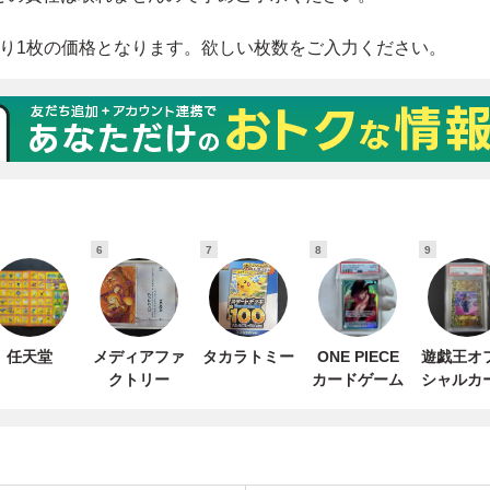
6
7
8
9
任天堂
メディアファ
タカラトミー
ONE PIECE
遊戯王オ
クトリー
カードゲーム
シャルカ
ゲーム デ
ルモンス
ズ