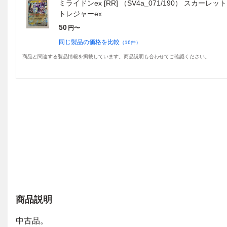
ミライドンex [RR] （SV4a_071/190） スカ
トレジャーex
50
円〜
同じ製品の価格を比較
（
16
件）
商品と関連する製品情報を掲載しています。商品説明も合わせてご確認ください。
商品説明