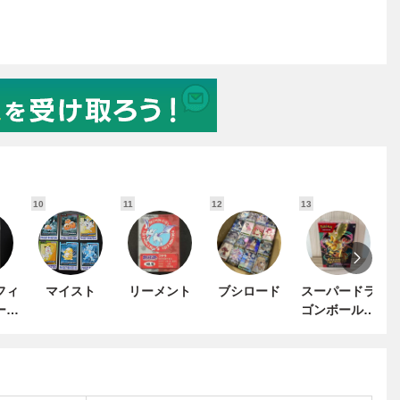
10
11
12
13
1
フィ
マイスト
リーメント
ブシロード
スーパードラ
ード
ゴンボールヒ
ュエ
ーローズ
ター