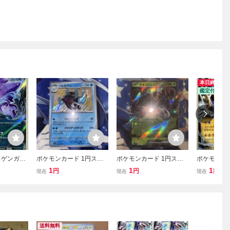
本日終了
鑑定付き
 ゲンガー
ポケモンカード 1円スタ
ポケモンカード 1円スタ
ポケモンカ
47/071 ワ
ート イルカマン S 色違い
ート チオンジェンex sv4
スEX RR XY
1
1
1
円
円
円
現在
現在
現在
229/190 sv4a シャイニー
a 024/190 RR
トレジャーex
送料無料