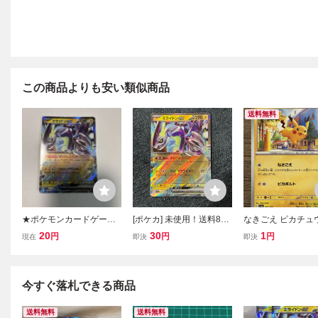
この商品よりも安い類似商品
送料無料
★ポケモンカードゲーム
[ポケカ] 未使用！送料85
なきごえ ピカチュウ 
ミライドンex 071/190 R
円〜 ミライドンex G sv
190 SV4a シャイ
20
30
1
円
円
円
現在
即決
即決
R
4a 071/190 ポケモンカー
レジャーex ポケモ
ド
ド
今すぐ落札できる商品
送料無料
送料無料