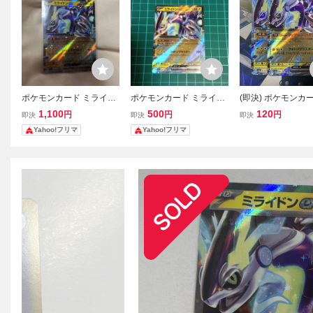
ポケモンカード ミライド
ポケモンカード ミライド
(即決) ポケモンカー
ンex RR sv4a 071/190 美
ンex RR sv4a 071/190
4a ミライドンex 07
1,100
500
120
円
円
円
即決
即決
即決
品
RR 2枚セット
Yahoo!フリマ
Yahoo!フリマ