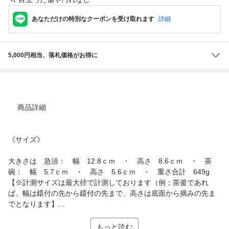
あなただけの特別なクーポンを受け取れます
詳細
5,000円相当、落札価格がお得に
商品詳細
《サイズ》
大きさは 急須： 幅 12.8ｃｍ ・ 高さ 8.6ｃｍ ・ 茶
碗： 幅 5.7ｃｍ ・ 高さ 5.6ｃｍ ・ 重さ合計 649g
【※計測サイズは最大径で計測しております（例；茶釜であれ
ば、幅は鐶付の先から鐶付の先まで、高さは底面から摘みの先ま
でとなります】...
もっと読む