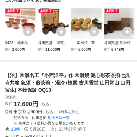
本日終了
本日終了
本日終了
3428 極美品 常
谷川黙堂 「耀泥茶
□ 常滑焼 茶
谷川黙堂 常滑焼
滑焼 陽山造 朱泥
器」 共箱 常滑焼
器 まとめ 計13
耀泥 茶注 湯呑 急
2,000
11,000
5,000
6,748
現在
円
現在
円
現在
円
現在
円
練り込み 茶器 6点
肥田陶仙に師事 茶
点 急須 湯呑
須 共箱有
セット 湯冷まし
道具 煎茶道具
信義 陶雄 窯変
湯呑 お猪口 茶器
泥 雲仙 在銘 茶
名工 在銘
道具 陶芸 陶
【治】常滑名工『小西洋平』作 常滑焼 泥心彩茶器揃七点
磁 骨董 食器
中古品 保管品
☆共箱 急須・煎茶碗・湯冷 (検索:吉川雪堂 山田常山 山田
③
宝生) 本物保証 OQ13
ストア
17,600
円
現在
（税込）
東京都は
900円
送料
（税込）（離島を除く）
配送方法
佐川急便
配送方法一覧
条件により送料が異なる場合があります
13
件
5月26日（火）23時37分
終了
目立った傷や汚れなし