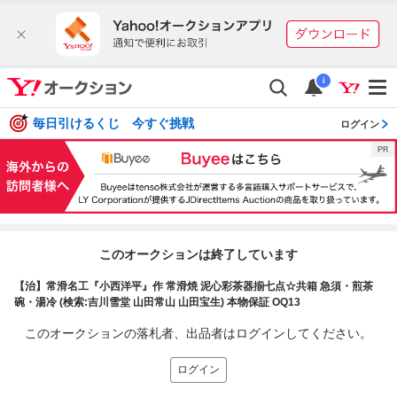
i
毎日引けるくじ 今すぐ挑戦
ログイン
このオークションは終了しています
【治】常滑名工『小西洋平』作 常滑焼 泥心彩茶器揃七点☆共箱 急須・煎茶
碗・湯冷 (検索:吉川雪堂 山田常山 山田宝生) 本物保証 OQ13
このオークションの落札者、出品者はログインしてください。
ログイン