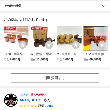
その他の情報
この商品も注目されています
本日終了
本日終了
3428 極美品 常
谷川黙堂 「耀泥茶
□ 常滑焼 茶
EK22 常滑焼 煎茶
滑焼 陽山造 朱泥
器」 共箱 常滑焼
器 まとめ 計13
器揃 吉川雪堂 作
2,000
11,000
5,000
60,000
現在
円
現在
円
現在
円
現在
円
練り込み 茶器 6点
肥田陶仙に師事 茶
点 急須 湯呑
壷堂刀 茶器 達磨
セット 湯冷まし
道具 煎茶道具
信義 陶雄 窯変
般若心経 横手急須
湯呑 お猪口 茶器
泥 雲仙 在銘 茶
湯冷 茶碗五客
名工 在銘
道具 陶芸 陶
栞・共布・共箱 煎
質問する
磁 骨董 食器
茶道具
中古品 保管品
③
ストア
落札率が高い
ANTIQUE HaL
さん
評価
10658