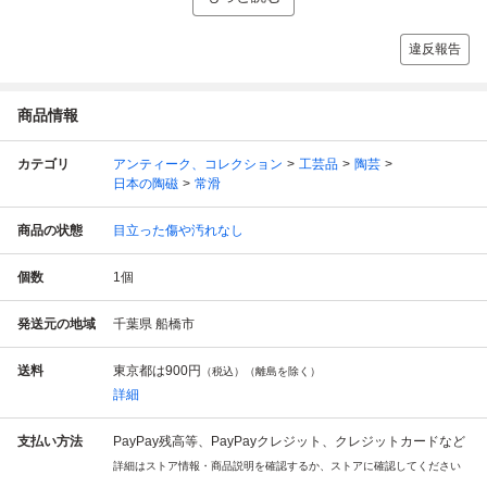
違反報告
商品情報
カテゴリ
アンティーク、コレクション
工芸品
陶芸
日本の陶磁
常滑
商品の状態
目立った傷や汚れなし
個数
1
個
発送元の地域
千葉県 船橋市
送料
東京都は
900円
（税込）（離島を除く）
詳細
支払い方法
PayPay残高等、PayPayクレジット、クレジットカードなど
詳細はストア情報・商品説明を確認するか、ストアに確認してください