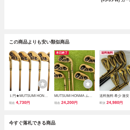
(#5-9.PW) カ
この商品よりも安い類似商品
本日終了
送料無料
１円★MUTSUMI HONMA
MUTSUMI HONMA ムツ
送料無料 希少 激安
ムツミ ホンマ 本間
ミホンマ/MH777/アイア
ミホンマ MH-608 
4,730
24,200
24,980
円
円
円
現在
現在
即決
睦 MH-777 ワンレング
ンセット/フレックスSR
イアン 金 オリジ
スアイアン ゴールドIP 6
ボン フレックスR
本組 (#5-9.PW) カーボン
(SR)★
今すぐ落札できる商品