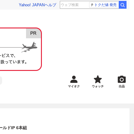
Yahoo! JAPAN
ヘルプ
トクだ値 発売
マイオク
ウォッチ
出品
ールドIP 6本組