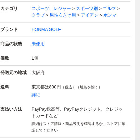
カテゴリ
スポーツ、レジャー
スポーツ別
ゴルフ
クラブ
男性右きき用
アイアン
ホンマ
ブランド
HONMA GOLF
商品の状態
未使用
個数
1
個
発送元の地域
大阪府
送料
東京都は
800円
（税込）（離島を除く）
詳細
支払い方法
PayPay残高等、PayPayクレジット、クレジッ
トカードなど
詳細はストア情報・商品説明を確認するか、ストアに確
認してください