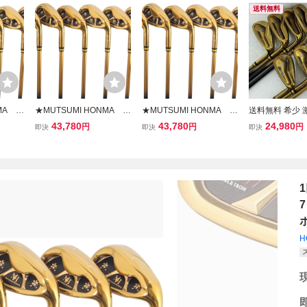
送料無料
MA ム
★MUTSUMI HONMA ム
★MUTSUMI HONMA ム
送料無料 希少 
睦 M
ツミ ホンマ 本間睦 M
ツミ ホンマ 本間睦 M
ミホンマ MH-6
43,780
43,780
24,980
円
円
円
即決
即決
即決
スアイ
H-777 ワンレングスアイ
H-777 ワンレングスアイ
イアン 金 オリ
組 (#
アン ゴールドIP 6本組 (#
アン ゴールドIP 6本組 (#
ボン フレック
SR)★
5-9.PW) カーボン(R)★
5-9.PW) カーボン(SR)★
H