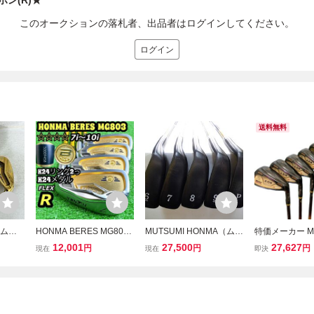
ーボン(R)★
このオークションの落札者、出品者はログインしてください。
ログイン
送料無料
 ムツ
HONMA BERES MG803
MUTSUMI HONMA（ムツ
特価メーカー MU
鳳凰 ア
4Sグレード K24リング 2
ミホンマ）フルチタンア
HONMA MH500
12,001
27,500
27,627
円
円
円
現在
現在
即決
ナルカー
個 K24メダル 金 GOLD 本
イアン シニア #6～PW-S
イアンセット I
間ゴルフ ARMRQ アイア
R 5本！
スR
ンセット