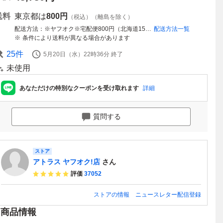
送料
東京都は
800円
（税込）（離島を除く）
配送方法
※ヤフオク※宅配便800円（北海道1500円、沖縄県3000円）
配送方法一覧
条件により送料が異なる場合があります
25
件
5月20日（水）22時36分
終了
未使用
あなただけの特別なクーポンを受け取れます
詳細
質問する
ストア
アトラス ヤフオク!店
さん
評価
37052
ストアの情報
ニュースレター配信登録
商品情報