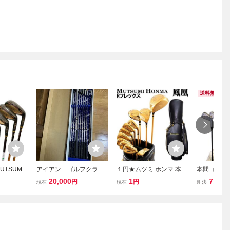
送料無料
TSUMI
アイアン ゴルフクラ
１円★ムツミ ホンマ 本間
本間ゴルフ L
X2 6S ア
ブ HONMA ホンマ LB73
睦 MX488X 鳳凰 フルセッ
宝 10S ア
20,000
1
7,489
円
円
現在
現在
即決
R フレック
7 3,4,5,6,7,8,9,10,11,S 中
ト/シャフト(R)/クラブ11
フレックス
古 良品
本+キャディバッグ付★