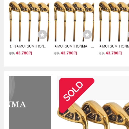
１円★MUTSUMI HONMA
★MUTSUMI HONMA ム
★MUTSUMI HON
ムツミ ホンマ 本間
ツミ ホンマ 本間睦 M
ツミ ホンマ 本間
43,780
43,780
43,780
円
円
円
即決
即決
即決
睦 MH-777 ワンレング
H-777 ワンレングスアイ
H-777 ワンレング
スアイアン ゴールドIP 6
アン ゴールドIP 6本組 (#
アン ゴールドIP 6本
本組 (#5-9.PW) カーボン
5-9.PW) カーボン(R)★
5-9.PW) カーボン(
(SR)★