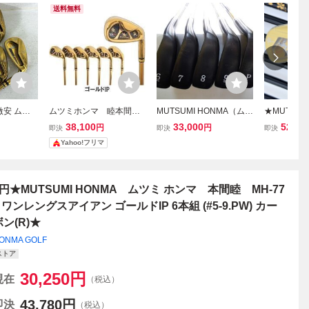
送料無料
激安 ムツ
ムツミホンマ 睦本間MH
MUTSUMI HONMA（ムツ
★MUTSUM
08 鳳凰 ア
-777 ワンレングスアイ
ミホンマ）フルチタンア
ツミ ホンマ 
38,100
33,000
52,80
円
円
即決
即決
即決
ジナルカー
アン ゴールドカラー ア
イアン シニア #6～PW-S
8 鳳凰 アイ
Yahoo!フリマ
スR
イアンセット(#5～9.PW)
R 5本！
6-9.P.A.
6本 組ゴルフクラブ
1円★MUTSUMI HONMA ムツミ ホンマ 本間睦 MH-77
7 ワンレングスアイアン ゴールドIP 6本組 (#5-9.PW) カー
ボン(R)★
ONMA GOLF
ストア
30,250
円
現在
（税込）
43,780
円
即決
（税込）