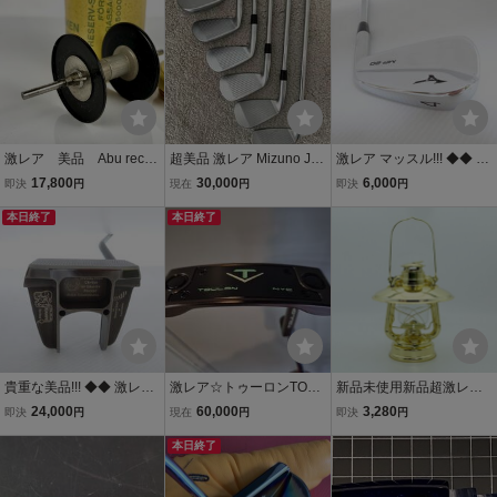
激レア 美品 Abu recor
超美品 激レア Mizuno JP
激レア マッスル!!! ◆◆ 美
d 5000 ambassadeur 500
X921 Hot Metal Pro NS95
品 ミズノ MP-20 FORGE
17,800
30,000
6,000
即決
円
現在
円
即決
円
0C ブラック 予備 グレ
0neo Sフレックス 5～P 2
D DG EX TOURISSUE S2
ースプール RESERV-SPO
本日終了
度アップライト
本日終了
00 4# #4 ◆◆ 4番アイア
LE アンバサダー アブ re
ン
cord
貴重な美品!!! ◆◆ 激レア
激レア☆トゥーロンTOUL
新品未使用新品超激レア
KRONOS GOLF KAMPE
ON☆2024コレクション
ゴールド灯油ランタン オ
24,000
60,000
3,280
即決
円
現在
円
即決
円
2.0 クロノス ゴルフ 34イ
☆NYCニューヨークシテ
イルランプ鉄製亜鉛メッ
ンチ ◆◆ 純正HC付き
ィ（ロングネック）☆34
本日終了
キ アウトドア野外登山ラ
インチ
ンプシェード付高さ28cm
傘径22cm ゴールド