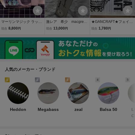
マーリンマジック ラッカ
激レア 希少 macgrego
★GANCRAFT★フェイス
ス トローリングルアー ヘ
r（マグレガー）パター
ロゴ リバーシブル BOX Si
8,800
13,000
1,780
現在
円
現在
円
現在
円
ッド 希少 アワビ?【No.1
Tourey Classic（ターニー
ze M ガンクラフト #01 ク
4】 カジキ マグロ 他 激
クラシック）IM-GN IRON
リアー 美品 Size 200×14
レア 入手困難
MASTER
5×40mm 材質 ポリプロピ
レン 平岩 孝典
人気のメーカー・ブランド
1
2
3
4
5
Heddon
Megabass
zeal
Balsa 50
L
C