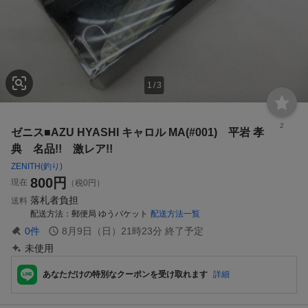
1
/
3
2
ゼニス■AZU HYASHI キャロル MA(#001) 平岩 孝
典 名品!! 激レア!!
ZENITH(釣り)
800
円
現在
（税0円）
落札者負担
送料
配送方法
郵便局 ゆうパケット
配送方法一覧
0
件
8月9日（日）21時23分
終了予定
未使用
あなただけの特別なクーポンを受け取れます
詳細