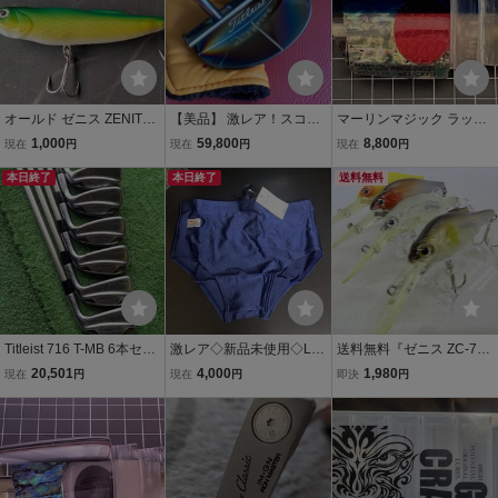
オールド ゼニス ZENITH
【美品】 激レア！スコッ
マーリンマジック ラッカ
キャロル CAROL-MA ペ
ティキャメロン スタジオ
ス トローリングルアー ヘ
1,000
59,800
8,800
現在
円
現在
円
現在
円
ンシルベイト ガンクラフ
デザインNO.5 パター by
ッド 希少 アワビ？【No.
ト
本日終了
SCOTTY CAMERON 限定
本日終了
３】 カジキ マグロ 他 激
送料無料
品 長さ:34インチ
レア
Titleist 716 T-MB 6本セッ
激レア◇新品未使用◇Lサ
送料無料『ゼニス ZC-75S
ト 5-P MCI 100S メーカ
イズ◇キャッツアイ◇ca
D ZC-65M 4個セット』ZE
20,501
4,000
1,980
現在
円
現在
円
即決
円
ー挿し 激レア
t's eye◇キャッツアイ◇
NITH AZU アズ クランク
スクール水着◇スク水◇
ベイト ルアーセット
男子◇競泳水着◇競泳◇
レトロ◇廃盤◇濃紺