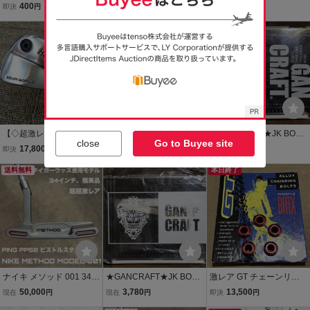
ol MA ①
#ブルーバック ZENITH
ア!黒色紙にシルバーマジ
400
780
5,000
即決
円
現在
円
現在
円
CAROL-WIN /検 ガンク
ックサイン！UWF/格闘王
ラフト GAN-CRAFT 平岩
／リングス/ＲＩＮＧＳ/格
孝典
闘技/前田日明直筆サイン/
アウトサイダー
【◇超激レア/プロトタイ
激レア 限定品 壱式ビッグ
★GANCRAFT★JK BOX
close
Go to Buyee site
プ/美品】◆HONMA TW-
ブラザー KI-B カトキチ氏
ガンクラフト ジョイクロ
17,800
98,000
2,380
即決
円
現在
円
現在
円
MA アイアン型 UT #2◇ス
デザイン ARCmania氏プ
ボックス フェイスロゴ #0
チールファイバーi110(X)
送料無料
ロデュース ボディー制作
2 クリアー/ブラック 中古
本日終了
*MP@1*S*555
TNC
品 MAGNUM 230 KLASH
9 用 平岩 孝典
ナイキ メソッド 001 34イ
★GANCRAFT★JK BOX
激レア GT チェーンリン
ンチ 極美品 超超激レア タ
ガンクラフト ジョイクロ
グボルト アルミ BMX M
50,000
3,780
13,500
現在
円
現在
円
即決
円
イガーウッズ NIKE METH
ボックス フレームインフ
TB レッド USA製