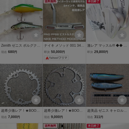
OD 001 34inch
ェイスロゴ #02 クリアー/
送料無料
本日終了
ブラック 新品未使用品 平
岩 孝典
Zenith ゼニス ボルグクラ
ナイキ メソッド 001 34イ
激レア マッスル!!! ◆◆ タ
ンク ZC-65M チャートリ
ンチ 極美品 超超激レア タ
イトリスト MB 712 FOR
680
50,000
29,800
現在
円
即決
円
即決
円
ュース＆バス 2個セッ
イガーウッズ NIKE METH
GED 日本仕様 DG S200
Yahoo!フリマ
ト / GAN-CRAFT ガン
OD 001 34inch
◆◆ 4#-Pw 7本セット
クラフト 平岩孝典
超希少激レア！★BOONE
超希少激レア！★BOONE
超美品 ゼニス キャロルと
TECH TITANIUM CHAINR
TECH TITANIUM CHAINR
キャロルJr 2個セット 送
7,000
9,000
311
現在
円
現在
円
現在
円
ING★36T
ING★48T
料140円
送料無料
本日終了