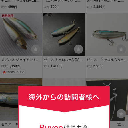
ゼニス キャロルMA ZENI
《エバーグリーン》コン
送料無料・美品『ゼニス
TH CAROL-MA
バットペンシル ギガンテ
キャロル 6個セット』AZ
490
700
3,380
現在
円
現在
円
即決
円
スCOMBAT PENCIL GIGA
U ZENITH CAROL-WIN
送料無料
NTES #ソルト対応フッ
ペンシルベイト トップウ
ペンシルベイ
ク
ォーター
ト
メガバス ジャイアント ド
ゼニス キャロルMA CAR
ゼニス キャロル MA AZ
ッグX , ゼニス Z-クロウ
OL-MA AZU ZENITH 美品
U ZENITH CAROL-MA ト
1,950
1,400
638
即決
円
即決
円
即決
円
2個セット
ップウォータールアー (35
Yahoo!フリマ
755
ゼニス キャロル MA Car
美品 ゼニス キャロル WIN
前田日明サイン 激レ