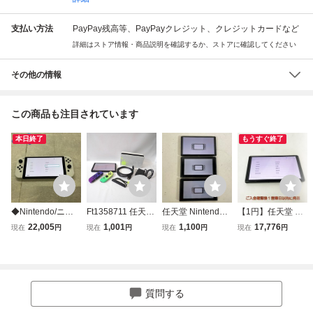
支払い方法
PayPay残高等、PayPayクレジット、クレジットカードなど
詳細はストア情報・商品説明を確認するか、ストアに確認してください
その他の情報
この商品も注目されています
本日終了
もうすぐ終了
◆Nintendo/ニン
Ft1358711 任天堂
任天堂 Nintendo S
【1円】任天堂 有
テンドー/任天堂 N
Nintendo Switch
witch ニンテンド
機ELモデル Ninte
22,005
1,001
1,100
17,776
現在
円
現在
円
現在
円
現在
円
INTENDO SWITC
(有機ELモデル) ニ
ースイッチ 有機E
ndo Switch 本体の
H/ニンテンドース
ンテンドースイッ
Lモデル HEG-001
み HEG-001 ニン
イッチ 有機ELモ
チ本体 スプラトゥ
HAC-001 本体 3点
テンドースイッチ
デル MOD HEG-0
ーン3エディショ
通電のみ確認済 ま
初期化/動作確認済
01 本体のみ
ン HEG-001 Ninte
とめ ジャンク
N07-626yk/F3
質問する
ndo 中古・難あり