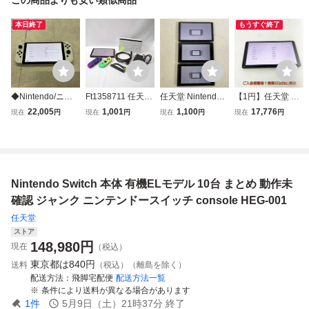
本日終了
もうすぐ終了
◆Nintendo/ニン
Ft1358711 任天堂
任天堂 Nintendo S
【1円】任天堂 有
テンドー/任天堂 N
Nintendo Switch
witch ニンテンド
機ELモデル Ninte
22,005
1,001
1,100
17,776
現在
円
現在
円
現在
円
現在
円
INTENDO SWITC
(有機ELモデル) ニ
ースイッチ 有機E
ndo Switch 本体の
H/ニンテンドース
ンテンドースイッ
Lモデル HEG-001
み HEG-001 ニン
イッチ 有機ELモ
チ本体 スプラトゥ
HAC-001 本体 3点
テンドースイッチ
デル MOD HEG-0
ーン3エディショ
通電のみ確認済 ま
初期化/動作確認済
01 本体のみ
ン HEG-001 Ninte
とめ ジャンク
N07-626yk/F3
Nintendo Switch 本体 有機ELモデル 10台 まとめ 動作未
ndo 中古・難あり
確認 ジャンク ニンテンドースイッチ console HEG-001
任天堂
ストア
148,980
円
現在
（税込）
東京都は
840円
送料
（税込）（離島を除く）
配送方法
飛脚宅配便
配送方法一覧
条件により送料が異なる場合があります
1
件
5月9日（土）21時37分
終了