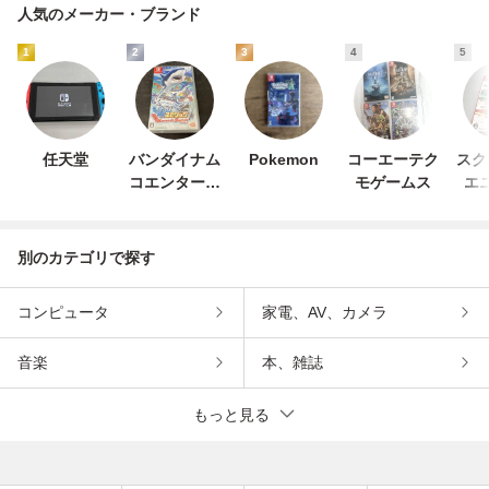
人気のメーカー・ブランド
1
2
3
4
5
任天堂
バンダイナム
Pokemon
コーエーテク
スク
コエンターテ
モゲームス
エ
インメント
別のカテゴリで探す
コンピュータ
家電、AV、カメラ
音楽
本、雑誌
もっと見る