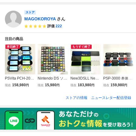
ストア
MAGOKOROYA
さん
評価
222
注目の商品
本日終了
もうすぐ終了
PSVita PCH-2000
Nintendo DS ソフ
New3DSLL New3
PSP-3000 本体 20
本体 10台 まとめ
ト 100点 まとめ売
DS 本体 計10台 ま
台 まとめ 動作未
158,980
15,980
183,980
159,980
現在
円
現在
円
現在
円
現在
円
動作未確認 ジャン
り 動作未確認 ジ
とめ 動作未確認
確認 ジャンク Pla
ク SONY PlayStati
ャンク
ジャンク Nintend
yStation Portable
ストアの情報
ニュースレター配信登録
on vita console
o console RED-00
SONY プレイステ
1 KTR-001
ーションポータブ
ル PSP3000 cons
ole バッテリー無