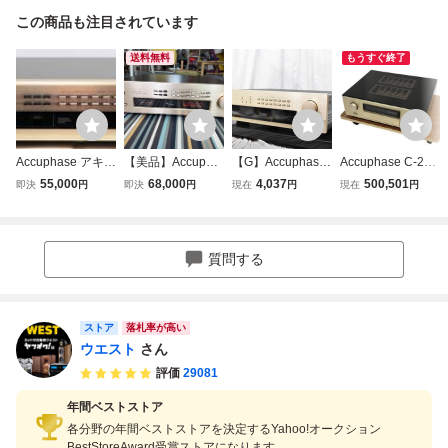
この商品も注目されています
送料無料
もうすぐ終了
Accuphase アキュ
【美品】Accupha
【G】Accuphase
Accuphase C-280
フェーズ ステレ
se アキュフェーズ
T-1000 FMチュー
0 アキュフェーズ
55,000
68,000
4,037
500,501
即決
円
即決
円
現在
円
現在
円
オFMチューナ
FMチューナー T-1
ナー アキュフェー
コントロールアン
ー T108
09
ズ 2603600
プ プリアンプ リ
モコン付き 中古 C
11453342
質問する
ストア
落札率が高い
ウエスト
さん
評価
29081
年間ベストストア
各分野の年間ベストストアを決定するYahoo!オークション
BestStoreAward受賞ストアになります。