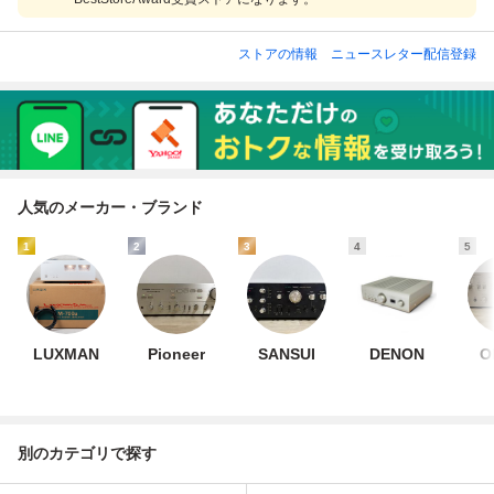
ストアの情報
ニュースレター配信登録
人気のメーカー・ブランド
1
2
3
4
5
LUXMAN
Pioneer
SANSUI
DENON
O
別のカテゴリで探す