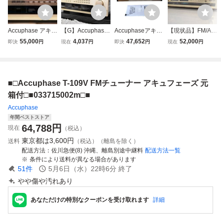
Accuphase アキュ
【G】Accuphase
Accuphaseアキュ
【現状品】FM/AM
フェーズ ステレ
T-1000 FMチュー
フェーズ T-108シ
チューナー アキュ
55,000
4,037
47,652
52,000
即決
円
現在
円
即決
円
現在
円
オFMチューナ
ナー アキュフェー
ンセサイザーFM
フェーズ Accupha
ー T108
ズ 2603600
ステレオチューナ
se：T-106 ※別売:
ー
ウッドキャビネッ
ト付き
■□Accuphase T-109V FMチューナー アキュフェーズ 元
箱付□■033715002m□■
Accuphase
年間ベストストア
64,788
円
現在
（税込）
東京都は
3,600円
送料
（税込）（離島を除く）
配送方法
佐川急便(8) 沖縄、離島別途中継料
配送方法一覧
条件により送料が異なる場合があります
51
件
5月6日（水）22時6分
終了
やや傷や汚れあり
あなただけの特別なクーポンを受け取れます
詳細