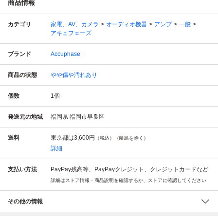
商品情報
カテゴリ
家電、AV、カメラ
オーディオ機器
アンプ
一般
アキュフェーズ
ブランド
Accuphase
商品の状態
やや傷や汚れあり
個数
1
個
発送元の地域
福岡県 福岡市早良区
送料
東京都は
3,600円
（税込）（離島を除く）
詳細
支払い方法
PayPay残高等、PayPayクレジット、クレジットカードなど
詳細はストア情報・商品説明を確認するか、ストアに確認してください
その他の情報