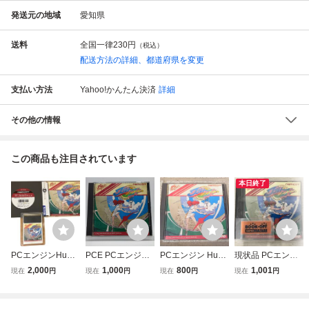
発送元の地域
愛知県
送料
全国一律
230円
（税込）
配送方法の詳細、都道府県を変更
支払い方法
Yahoo!かんたん決済
詳細
その他の情報
この商品も注目されています
本日終了
PCエンジンHuカ
PCE PCエンジン
PCエンジン HuC
現状品 PCエンジ
ードソフト プロ
HuCARD ナムコ
ARD プロテニス
ン Hu プロテニス
2,000
1,000
800
1,001
現在
円
現在
円
現在
円
現在
円
テニスワールドコ
プロテニスワール
ワールドコート N
ワールドコート
ート 箱・説明書
ドコート
AMCOT 動作未
付き☆★レトロ テ
確認 ジャンク