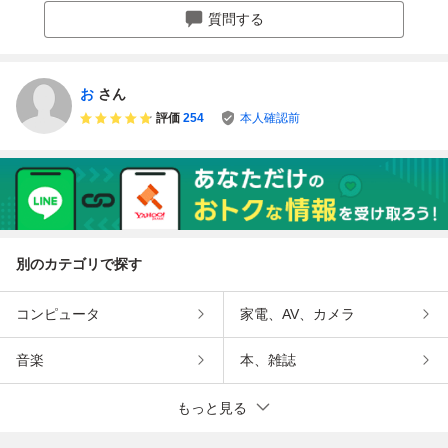
レビゲーム ソフ
質問する
ト ナムコ HEシ
ステム 中古 現状
品
お
さん
評価
254
本人確認前
別のカテゴリで探す
コンピュータ
家電、AV、カメラ
音楽
本、雑誌
もっと見る