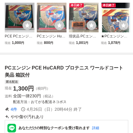
本日終了
本日終了
PCE PCエンジン
PCエンジン HuC
現状品 PCエンジ
★PCエンジン★H
HuCARD ナムコ
ARD プロテニス
ン Hu プロテニス
uカード★カード
1,000
800
1,001
1,078
現在
円
現在
円
現在
円
現在
円
プロテニスワール
ワールドコート N
ワールドコート
のみ【プロテニ
ドコート
AMCOT 動作未
ス ワールドコー
確認 ジャンク
ト】★
PCエンジン PCE HuCARD プロテニス ワールドコート
美品 箱説付
匿名配送
1,300
円
現在
（税0円）
全国一律
230円
送料
（税込）
配送方法
おてがる配送ネコポス
4
件
4月26日（日）20時44分
終了
やや傷や汚れあり
あなただけの特別なクーポンを受け取れます
詳細