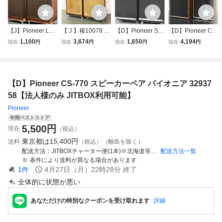
【J】Pioneer LE-
【 J 】複10078 PI
【D】Pioneer S-1
【D】Pioneer CS-
30 スピーカーペ
ONEER CS-E700
60 スピーカーペ
51 スピーカー ペ
1,100
3,674
1,650
4,194
現在
円
現在
円
現在
円
現在
円
ア パイオニア 336
スピーカーペア パ
ア パイオニア 337
ア パイオニア 331
4947【法人様のみ
イオニア 3229156
7171
5425
JITBOX利用可
【2個口発送品】
能】
【D】Pioneer CS-770 スピーカーペア パイオニア 32937
58【法人様のみ JITBOX利用可能】
Pioneer
年間ベストストア
5,500
円
現在
（税込）
東京都は
15,400円
送料
（税込）（離島を除く）
配送方法
JITBOXチャーター便(1本)※北海道等一部地域への配送料はご落札後の案内となります。
配送方法一覧
条件により送料が異なる場合があります
1
件
4月27日（月）22時28分
終了
全体的に状態が悪い
あなただけの特別なクーポンを受け取れます
詳細