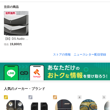
注目の商品
送料無料
【B】DS Audio Gr
and Master 光カー
19,800
現在
円
トリッジ専用イコ
ライザー 電源ユニ
ストアの情報
ニュースレター配信登録
ット付属 3315227
【送料無料!!】
人気のメーカー・ブランド
1
2
3
4
5