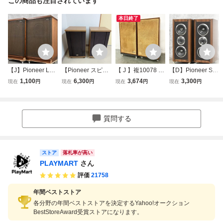
この商品も注目されています
本日終了
【J】Pioneer LE-
【Pioneer スピー
【 J 】複10078 PI
【D】Pioneer S-5
30 スピーカーペ
カー CS-330D セ
ONEER CS-E700
5T スピーカーペ
1,100
6,300
3,674
3,300
現在
円
現在
円
現在
円
現在
円
ア パイオニア 336
ット】ジャンク 現
スピーカーペア パ
ア パイオニア 326
4947【法人様のみ
状品 動作未確認
イオニア 3229156
5201
JITBOX利用可
パイオニア 大型
【2個口発送品】
能】
音響機器 オーディ
質問する
オ 足破損あり【倉
庫】0629
ストア
落札率が高い
PLAYMART
さん
評価
21758
年間ベストストア
各分野の年間ベストストアを決定するYahoo!オークション
BestStoreAward受賞ストアになります。