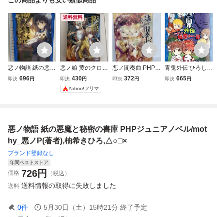
送料無料
悪ノ物語 紙の悪魔
悪ノ娘 黄のクロア
悪ノ間奏曲 PHP研
青鬼外伝 ひろしの
と秘密の書庫 (PH
テュール 悪ノP(m
究所 悪ノP(mothy)
秘密の一日 PHPジ
696
430
372
665
即決
円
即決
円
即決
円
即決
円
Pジュニアノベル)
othy) PHP研究所
ュニアノベル/黒田
Yahoo!フリマ
PHP研究所 mothy
研二(著者),noprop
_悪ノP
s(原作),鈴羅木
か
悪ノ物語 紙の悪魔と秘密の書庫 PHPジュニアノベル/mot
hy_悪ノP(著者),柚希きひろ,△○□×
ブランド登録なし
年間ベストストア
726
円
価格
（税込）
送料情報の取得に失敗しました
送料
0
件
5月30日（土）15時21分
終了予定