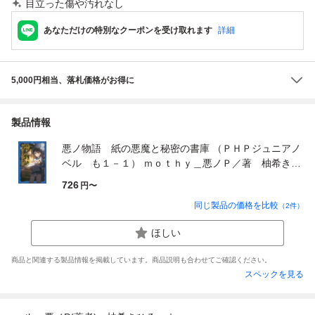
目立った傷や汚れなし
あなただけの特別なクーポンを受け取れます
詳細
5,000円相当、落札価格がお得に
製品情報
悪ノ物語 紙の悪魔と秘密の書庫 （ＰＨＰジュニアノ
ベル も１－１） ｍｏｔｈｙ＿悪ノＰ／著 柚希きひ
ろ／イラスト △○□×／イラスト
726
円〜
同じ製品の価格を比較
（
2
件）
ほしい
商品と関連する製品情報を掲載しています。商品説明も合わせてご確認ください。
スペックを見る