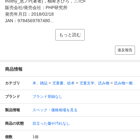
mothy_悪ノP(著者)，柚希きひろ，△○□×
販売会社/発売会社：PHP研究所
発売年月日：2018/02/18
JAN：9784569787480...
もっと読む
違反報告
商品情報
カテゴリ
本、雑誌
児童書、絵本
児童文学、読み物
読み物一般
ブランド
ブランド登録なし
製品情報
スペック・価格相場を見る
商品の状態
目立った傷や汚れなし
個数
1
個