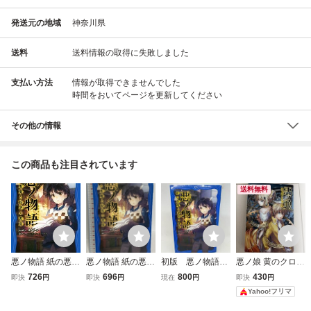
発送元の地域
神奈川県
送料
送料情報の取得に失敗しました
支払い方法
情報が取得できませんでした
時間をおいてページを更新してください
その他の情報
この商品も注目されています
送料無料
悪ノ物語 紙の悪魔
悪ノ物語 紙の悪魔
初版 悪ノ物語
悪ノ娘 黄のクロア
と秘密の書庫 PHP
と秘密の書庫 (PH
紙の悪魔と秘密の
テュール 悪ノP(m
726
696
800
430
即決
円
即決
円
現在
円
即決
円
ジュニアノベル/m
Pジュニアノベル)
書庫 悪ノP moth
othy) PHP研究所
Yahoo!フリマ
othy_悪ノP(著者),
PHP研究所 mothy
y PHP