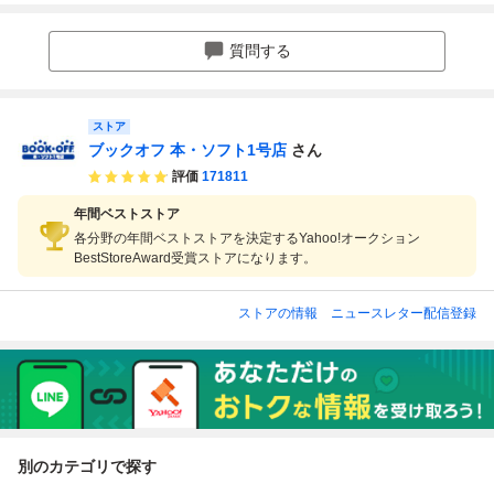
柚希きひろ,△○□×
_悪ノP
質問する
ストア
ブックオフ 本・ソフト1号店
さん
評価
171811
年間ベストストア
各分野の年間ベストストアを決定するYahoo!オークション
BestStoreAward受賞ストアになります。
ストアの情報
ニュースレター配信登録
別のカテゴリで探す