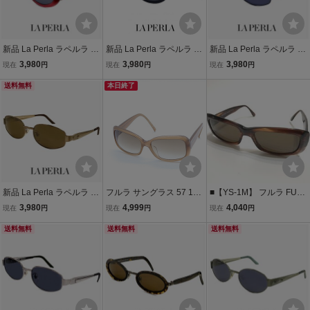
新品 La Perla ラペルラ サ
新品 La Perla ラペルラ サ
新品 La Perla ラペルラ サ
ングラス spe016-v64 オ
ングラス spe502 201 オ
ングラス spe501-k78 レ
3,980
3,980
3,980
現在
円
現在
円
現在
円
ーバル 型 レディース メン
ーバル 型 レディース メン
ディース メンズ ユニセッ
ズ ユニセックスモデル イ
送料無料
ズ ユニセックスモデル フ
本日終了
クスモデル メタル フレー
タリア製 クリアワインレ
レーム イタリア製
ム バネ蝶番 イタリア製
ッド カラー
新品 La Perla ラペルラ サ
フルラ サングラス 57 16
■【YS-1M】 フルラ FUR
ングラス spe501-r09 レデ
SU478 眼鏡 ブランド小物
LA ■ サングラス セルフレ
3,980
4,999
4,040
現在
円
現在
円
現在
円
ィース メンズ ユニセック
2000000 NSK KTU
ーム スクエア アイウエア
スモデル メタル フレーム
送料無料
送料無料
ブラウン 茶系 ■ イタリア
送料無料
バネ蝶番 イタリア製
製 【同梱可能商品】■D