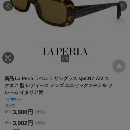
1
/
5
新品 La Perla ラペルラ サングラス spe017 722 ス
クエア 型 レディース メンズ ユニセックスモデル フ
レーム イタリア製
LA PERLA
ストア
3,980
円
現在
（税込）
3,982
円
即決
（税込）