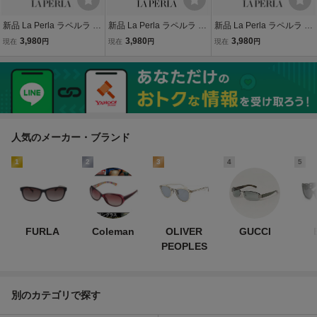
新品 La Perla ラペルラ サ
新品 La Perla ラペルラ サ
新品 La Perla ラペルラ サ
ングラス spe501-584 レ
ングラス spe502-722 レ
ングラス spe505-r25 オー
3,980
3,980
3,980
現在
円
現在
円
現在
円
ディース メンズ ユニセッ
ディース メンズ ユニセッ
バル 型 レディース メンズ
クスモデル メタル フレー
クスモデル オーバル 型 セ
ユニセックスモデル メタ
ム バネ蝶番 イタリア製
ル巻き フレーム イタリア
ル フレーム イタリア製 バ
製
ネ蝶番
人気のメーカー・ブランド
1
2
3
4
5
FURLA
Coleman
OLIVER
GUCCI
PEOPLES
別のカテゴリで探す