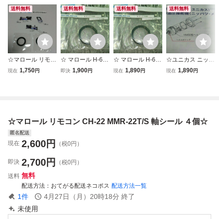
送料無料
送料無料
送料無料
送料無料
☆マロール リモコ
☆ マロール H-618
☆ マロール H-618
☆ユニカス ニッパ
ン CH-22 MMR-2
(HRP-18/23/30/3
(HRP-18/23/30/3
ツ モース ヘルム
1,750
1,900
1,890
1,890
現在
円
即決
円
現在
円
現在
円
2T/S 軸シール 2個
8) ヘルムポンプ
8) ヘルムポンプ
ポンプ シール（ X
☆
シール Q3X-MRL-
シール Q3X-MRL-
リングのみ ）１
075-P00 (Xリン
075-P00 (Xリン
個、説明書なし☆
グ) ☆
グ) 1個 ☆
☆マロール リモコン CH-22 MMR-22T/S 軸シール ４個☆
匿名配送
2,600
円
現在
（税0円）
2,700
円
即決
（税0円）
無料
送料
配送方法
おてがる配送ネコポス
配送方法一覧
1
件
4月27日（月）20時18分
終了
未使用