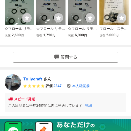
☆マロール リモコ
☆マロール リモコ
☆マロール リモコ
マロール ステア
ン CH-22 MMR-2
ン CH-22 MMR-2
ン CH-22 MMR-2
リングシリンダ
2,600
1,750
6,900
5,000
現在
円
現在
円
現在
円
現在
円
2T/S 軸シール ４
2T/S 軸シール 2個
2T/S 軸シール 14
ー MSOB38MZ
個☆
☆
個 (ヤマハ PC27 S
用オイルシール
F31/35 等 1隻分)
☆
質問する
Tollycraft
さん
評価
2347
本人確認前
スピード発送
この出品者は平均24時間以内に発送しています
詳細