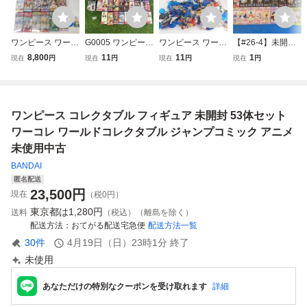
ワンピース ワール
G0005 ワンピース
ワンピース ワール
【#26-4】未開封
ドコレクタブルフ
ワールドコレクタ
ドコレクタブルフ
バンプレスト W
8,800
11
11
1
現在
円
現在
円
現在
円
現在
円
ィギュア WCF ワ
ブルフィギュア ワ
ィギュア ワーコレ
CF ONEPIECE
ーコレ まとめて
ーコレ まとめ売り
まとめセット 現状
ワールドコレク
大量 セット
大量セット
品 1円スタート
タブルフィギュ
ア ランダム33個
ワンピース コレクタブル フィギュア 未開封 53体セット
セット
ワーコレ ワールドコレクタブル ジャンプコミック アニメ
未使用中古
BANDAI
匿名配送
23,500
円
現在
（税0円）
東京都は
1,280円
送料
（税込）（離島を除く）
配送方法
おてがる配送宅急便
配送方法一覧
30
件
4月19日（日）23時1分
終了
未使用
あなただけの特別なクーポンを受け取れます
詳細