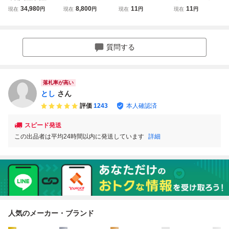
E PIACE ワンピー
ドコレクタブルフ
ワールドコレクタ
ドコレクタブルフ
34,980
8,800
11
11
現在
円
現在
円
現在
円
現在
円
ス ワールドコレ
ィギュア WCF ワ
ブルフィギュア ワ
ィギュア ワーコレ
クタブルフィギュ
ーコレ まとめて
ーコレ まとめ売り
まとめセット 現状
ア ワーコレ 55
大量 セット
大量セット
品 1円スタート
個セット
質問する
落札率が高い
とし
さん
評価
1243
本人確認済
スピード発送
この出品者は平均24時間以内に発送しています
詳細
人気のメーカー・ブランド