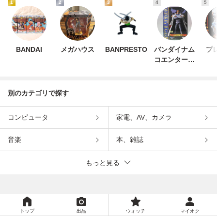
1
2
3
4
5
BANDAI
メガハウス
BANPRESTO
バンダイナム
プ
コエンターテ
インメント
別のカテゴリで探す
コンピュータ
家電、AV、カメラ
音楽
本、雑誌
もっと見る
トップ
出品
ウォッチ
マイオク