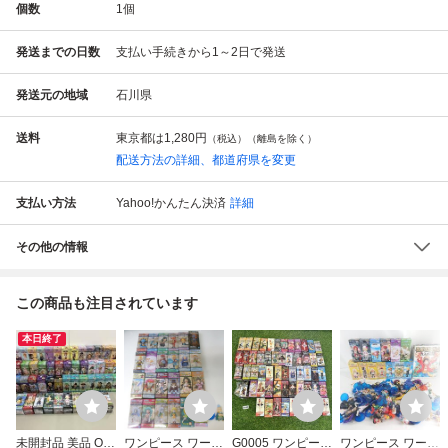
個数
1
個
発送までの日数
支払い手続きから1～2日で発送
発送元の地域
石川県
送料
東京都は
1,280円
（税込）（離島を除く）
配送方法の詳細、都道府県を変更
支払い方法
Yahoo!かんたん決済
詳細
その他の情報
この商品も注目されています
本日終了
未開封品 美品 ON
ワンピース ワール
G0005 ワンピース
ワンピース ワール