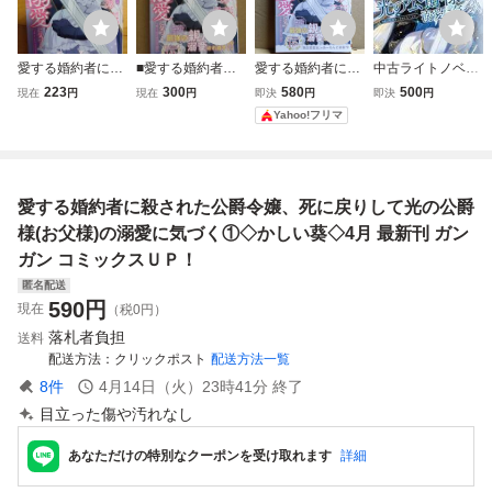
愛する婚約者に殺
■愛する婚約者に
愛する婚約者に殺
中古ライトノベル
された公爵令嬢、
殺された公爵令
された公爵令嬢、
その他サイズ 愛す
223
300
580
500
現在
円
現在
円
即決
円
即決
円
死に戻りして光の
嬢、死に戻りして
死に戻りして光の
る婚約者に殺され
Yahoo!フリマ
公爵様（お父様）
光の公爵様(お父
公爵様の溺愛に気
た公爵令嬢、死に
の溺愛に気づく
様)の溺愛に気づく
づく １ （ガンガ
戻りして光の公爵
（1）かしい葵
1■あーもんど/か
ンコミックスＵ
様(お父様)の溺愛
あーもんど
しい葵【帯付】■
Ｐ！） あーもんど
に気づく 今度こ
愛する婚約者に殺された公爵令嬢、死に戻りして光の公爵
送料140円■
そ、
様(お父様)の溺愛に気づく①◇かしい葵◇4月 最新刊 ガン
ガン コミックスＵＰ！
匿名配送
590
円
現在
（税0円）
落札者負担
送料
配送方法
クリックポスト
配送方法一覧
8
件
4月14日（火）23時41分
終了
目立った傷や汚れなし
あなただけの特別なクーポンを受け取れます
詳細