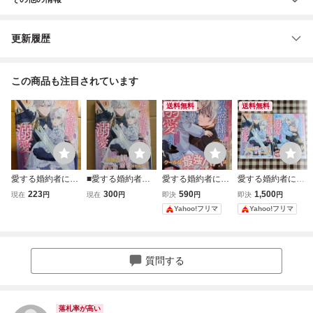
更新履歴
この商品も注目されています
送料無料
送料無料
愛する婚約者に殺
■愛する婚約者に
愛する婚約者に殺
愛する婚約者に殺
された公爵令嬢、
殺された公爵令
された公爵令嬢、
された公爵令嬢、
223
300
590
1,500
現在
円
現在
円
即決
円
即決
円
死に戻りして光の
嬢、死に戻りして
死に戻りしてお父
死に戻りして光の
Yahoo!フリマ
Yahoo!フリマ
公爵様（お父様）
光の公爵様(お父
様光の公爵様の溺
公爵様(お父様)の
の溺愛に気づく
様)の溺愛に気づく
愛に気づく 2巻
溺愛に気づく
（1）かしい葵
1■あーもんど/か
／ あーもんど(シ
あーもんど
しい葵【帯付】■
ュリンク付)
質問する
送料140円■
落札率が高い