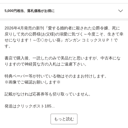
5,000円相当、落札価格がお得に
2026年4月発売の新刊『愛する婚約者に殺された公爵令嬢、死に
戻りして光の公爵様(お父様)の溺愛に気づく～今度こそ、生きて幸
せになります！～①◇かしい葵』ガンガン コミックスＵＰ！で
す。
書店で購入後、一読したのみで美品だと思いますが、中古本にな
りますので神経質な方の入札はご遠慮下さい。
特典ペーパー等が付いている物はそのままお付けします。
※画像でご確認お願いします※
記載がなければ応募券等も切り取っていません。
発送はクリックポスト185...
もっと読む