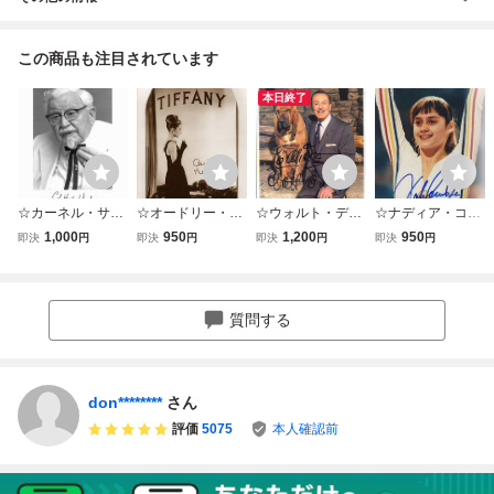
この商品も注目されています
本日終了
☆カーネル・サン
☆オードリー・ヘ
☆ウォルト・ディ
☆ナディア・コマ
ダース◆サイン入
ップバーン◆サイ
ズニー◆サイン入
ネチ◆サイン入り
1,000
950
1,200
950
即決
円
即決
円
即決
円
即決
円
りフォトSG99◆2
ン入りフォト◆25
りフォトAA26◆2
フォト◆25x20cm
5x20cm☆
ｘ20cm☆
5x20cm☆
☆
質問する
don********
さん
評価
5075
本人確認前