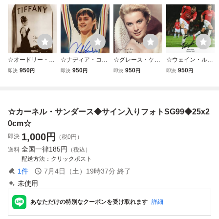
☆オードリー・ヘ
☆ナディア・コマ
☆グレース・ケリ
☆ウェイン・ルー
ップバーン◆サイ
ネチ◆サイン入り
ー◆サイン入りフ
ニー◆サイン入り
950
950
950
950
即決
円
即決
円
即決
円
即決
円
ン入りフォト◆25
フォト◆25x20cm
ォトSG95◆25x2
フォト◆25x20cm
ｘ20cm☆
☆
0cm☆
☆
☆カーネル・サンダース◆サイン入りフォトSG99◆25x2
0cm☆
1,000
円
即決
（税0円）
全国一律
185円
送料
（税込）
配送方法
クリックポスト
1
件
7月4日（土）19時37分
終了
未使用
あなただけの特別なクーポンを受け取れます
詳細