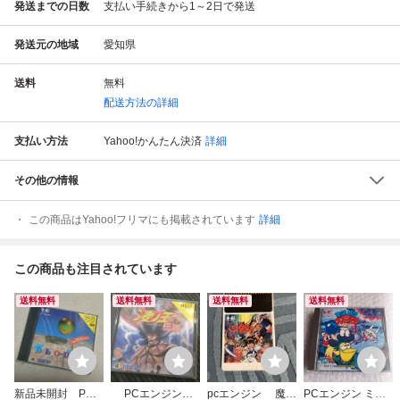
発送までの日数
支払い手続きから1～2日で発送
発送元の地域
愛知県
送料
無料
配送方法の詳細
支払い方法
Yahoo!かんたん決済
詳細
その他の情報
この商品はYahoo!フリマにも掲載されています
詳細
この商品も注目されています
送料無料
送料無料
送料無料
送料無料
新品未開封 PC
PCエンジン
pcエンジン 魔神
PCエンジン ミズ