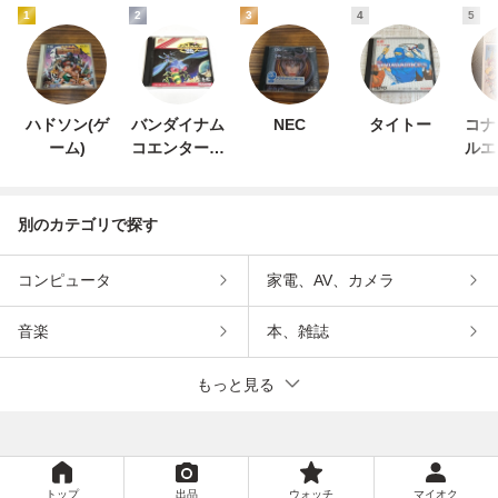
1
2
3
4
5
ハドソン(ゲ
バンダイナム
NEC
タイトー
コナ
ーム)
コエンターテ
ルエ
インメント
ン
別のカテゴリで探す
コンピュータ
家電、AV、カメラ
音楽
本、雑誌
もっと見る
トップ
出品
ウォッチ
マイオク