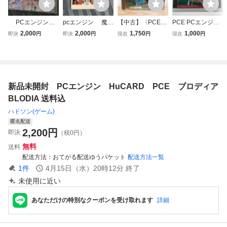
PCエンジン
pcエンジン 魔神
【中古】〈PCEソ
PCE PCエンジン
凄ノ王伝説 HUCA
英雄伝 ワタル Hu
フト〉THE 功夫
HuCARD ナムコ
2,000
2,000
1,750
1,000
即決
円
即決
円
現在
円
現在
円
RD PCE 送料
CARD Huカード
クンフー PCエン
プロテニスワール
込 ソフト未使用
PCE
ジン PCE HuCAR
ドコート
D NEC @P★E25
12-0343
新品未開封 PCエンジン HuCARD PCE ブロディア
BLODIA 送料込
ハドソン(ゲーム)
匿名配送
2,200
円
即決
（税0円）
無料
送料
配送方法
おてがる配送ゆうパケット
配送方法一覧
1
件
4月15日（水）20時12分
終了
未使用に近い
あなただけの特別なクーポンを受け取れます
詳細