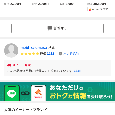
エンジン HuCA
凄ノ王伝説 HUCA
英雄伝 ワタル Hu
バク大冒険 HuCA
2,200
2,000
2,000
36,800
即決
円
即決
円
即決
円
即決
円
RD PCE ブロ
RD PCE 送料
CARD Huカード
RD PCE TAITO
Yahoo!フリマ
ディアBLODIA 送
込 ソフト未使用
PCE
料込
質問する
moidixaicmusa
さん
評価
1182
本人確認前
スピード発送
この出品者は平均24時間以内に発送しています
詳細
人気のメーカー・ブランド