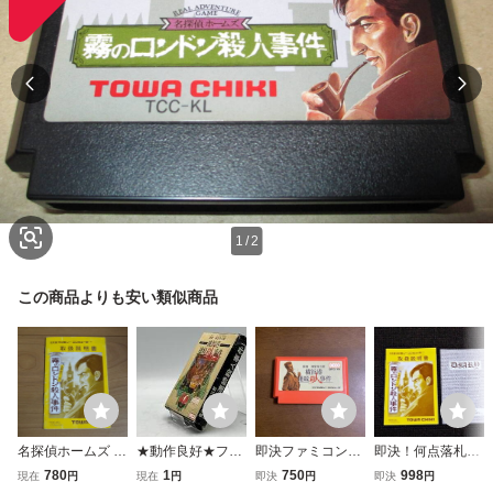
1
/
2
この商品よりも安い類似商品
名探偵ホームズ 霧
★動作良好★ファ
即決ファミコンソ
即決！何点落札し
のロンドン殺人事
ミコン ソフト 探
フト 横浜港連続殺
ても送料185円★
780
1
750
998
現在
円
現在
円
即決
円
即決
円
件 取扱説明書
偵 神宮寺三郎 横
人事件 探偵神宮寺
霧のロンドン殺