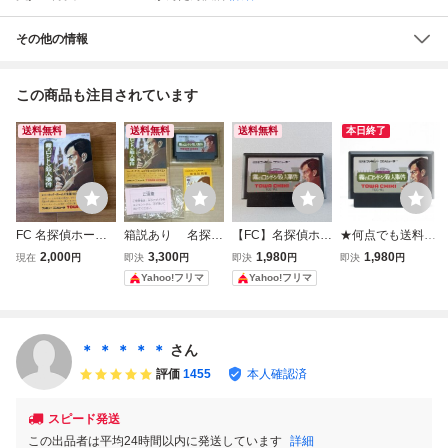
その他の情報
この商品も注目されています
送料無料
送料無料
送料無料
本日終了
FC 名探偵ホーム
箱説あり 名探偵
【FC】名探偵ホー
★何点でも送料１
ズ 霧のロンドン殺
ホームズ 霧のロン
ムズ 霧のロンドン
８５円★ 名探偵ホ
2,000
3,300
1,980
1,980
現在
円
即決
円
即決
円
即決
円
人事件 ファミコン
ドン殺人事件 フ
殺人事件 ファミコ
ームズ 霧のロンド
Yahoo!フリマ
Yahoo!フリマ
ソフト
ァミコン
ン 動作確認済み
ン殺人事件 ファミ
コン ツ19レ即発
送 FC ソフト 動作
確認済み
＊ ＊ ＊ ＊ ＊
さん
評価
1455
本人確認済
スピード発送
この出品者は平均24時間以内に発送しています
詳細