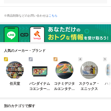
※商品削除などのお問い合わせは
こちら
人気のメーカー・ブランド
1
2
3
4
5
任天堂
バンダイナム
コナミデジタ
スクウェア・
ハド
コエンターテ
ルエンタテイ
エニックス
インメント
ンメント
別のカテゴリで探す