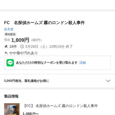
浜港 連続殺人事件
三郎
人事件 説明書＋
★fc★
ダイアリーのみ
★他にも出品中！
ファミコン★
FC 名探偵ホームズ 霧のロンドン殺人事件
任天堂
匿名配送
1,809
円
現在
（税0円）
18
件
3月28日（土）22時19分
終了
やや傷や汚れあり
あなただけの特別なクーポンを受け取れます
詳細
5,000円相当、落札価格がお得に
製品情報
【FC】 名探偵ホームズ 霧のロンドン殺人事件
1,498
円〜