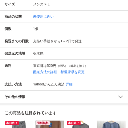
サイズ
メンズ
L
商品の状態
未使用に近い
個数
1
個
発送までの日数
支払い手続きから1～2日で発送
発送元の地域
栃木県
送料
東京都は
520円
（税込）（離島を除く）
配送方法の詳細、都道府県を変更
支払い方法
Yahoo!かんたん決済
詳細
その他の情報
この商品も注目されています
本日終了
送料無料
本日終了