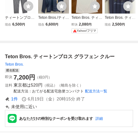
ティートンブロス
Teton Bros./ティー
Teton Bros. ティー
Teton Bros. ティー
Graphene Pant グ
トンブロス アクテ
トンブロス ロゴT
トンブロス Tシ
6,500
6,600
2,080
2,500
現在
円
現在
円
即決
円
現在
円
ラフェンパンツ X
ィビティウェア ス
シャツ ホワイト
ャツ men's Mサイ
Yahoo!フリマ
Lサイズ Teton Bro
ポーツウェア トッ
半袖
ズ グレー
s. フリースパンツ
プス グラフェンク
Graphite
ルー ウィンターウ
ェア Lサイズ イン
Teton Bros. ティートンブロス グラフェン クルー
ナー
Teton Bros.
匿名配送
7,200
円
即決
（税0円）
東京都は
520円
送料
（税込）（離島を除く）
配送方法
おてがる配送宅急便コンパクト
配送方法一覧
1
件
6月19日（金）20時15分
終了
未使用に近い
あなただけの特別なクーポンを受け取れます
詳細