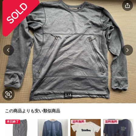
1
/
4
この商品よりも安い類似商品
本日終了
送料無料
送料無料