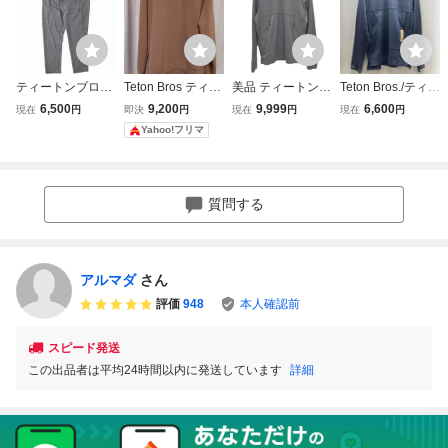
ティートンブロス
Teton Bros ティー
美品 ティートンブ
Teton Bros./ティー
Graphene Pant グ
トンブロス オクタ
ロス Teton Bros. G
トンブロス アクテ
6,500
9,200
9,999
6,600
現在
円
即決
円
現在
円
現在
円
ラフェンパンツ X
フリースクルー ユ
raphene Crew Me
ィビティウェア ス
Yahoo!フリマ
Lサイズ Teton Bro
ニセックス OCTA
n's Graphite グラ
ポーツウェア トッ
s. フリースパンツ
Fleece Crew ア
フェン クルーネッ
プス グラフェンク
Graphite
ズキ Lサイズ
ク TB233-42M メ
ルー ウィンターウ
ンズ M cd04mo-rk
ェア Lサイズ イン
質問する
26y11889
ナー
アルマダ
さん
評価
948
本人確認前
スピード発送
この出品者は平均24時間以内に発送しています
詳細