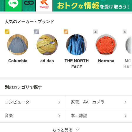
人気のメーカー・ブランド
1
2
3
4
5
Columbia
adidas
THE NORTH
Norrona
MO
FACE
HA
別のカテゴリで探す
コンピュータ
家電、AV、カメラ
音楽
本、雑誌
もっと見る