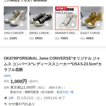
本日終了
Y052 CONVERSE
EB581 CONVERS
OK8668*CONVE
EA427 CONVERS
コンバース オール
E コンバース オー
RSE*コンバース*
E コンバース オー
219
595
700
458
現在
円
現在
円
現在
円
現在
円
スター レディース
ルスター ローカッ
レディースハイカ
ルスター US ORI
ハイカットスニー
トスニーカー US
ットスニーカー*U
GINATOR ハイカ
カー US4.5 23.5c
4.5 23.5cm ブラッ
S4.5-23.5cm*グレ
ットスニーカー U
m ホワイト キャン
ク キャンバス
ー
S4.5 23.5cm カラ
OK8789*ORIGINAL Jams CONVERSE*オリジナル ジャ
バス サイドジップ
シ色 キャンバス
ムス コンバース*レディーススニーカー*US4.5-23.5cm*カ
ラフル花柄
Jams
1,000
円
現在
（税0円）
東京都は
1,000円
送料
（税込）（離島を除く）
配送方法
飛脚宅配便（佐川急便）
配送方法一覧
1
件
5月23日（土）22時13分
終了
やや傷や汚れあり