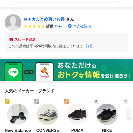
1
ハワイ
suti★まとめ買いお得
さん
評価
7942
本人確認済
スピード発送
この出品者は平均24時間以内に発送しています
詳細
人気のメーカー・ブランド
1
2
3
4
5
New Balance
CONVERSE
PUMA
NIKE