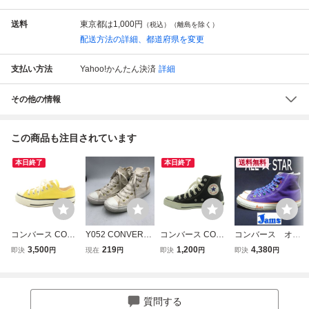
送料
東京都は
1,000円
（税込）（離島を除く）
配送方法の詳細、都道府県を変更
支払い方法
Yahoo!かんたん決済
詳細
その他の情報
この商品も注目されています
本日終了
本日終了
送料無料
コンバース CONV
Y052 CONVERSE
コンバース CONV
コンバース オー
ERSE 日本製 ALL
コンバース オール
ERSE スニーカー
ルスター CONVE
3,500
219
1,200
4,380
即決
円
現在
円
即決
円
即決
円
STAR オールスタ
スター レディース
シューズ ハイカッ
RSE ALLSTAR
ー スニーカー ロ
ハイカットスニー
ト フェイクレザー
ジャムス JAMS
ーカット キャンバ
カー US4.5 23.5c
US4.5 23.5cm 黒
コラボ スニーカ
ス US4.5 23.5cm
m ホワイト キャン
ブラック IB908 /M
ー ハイカット キ
質問する
黄 イエロー 8YH0
バス サイドジップ
I レディース
ャンバス アロハ