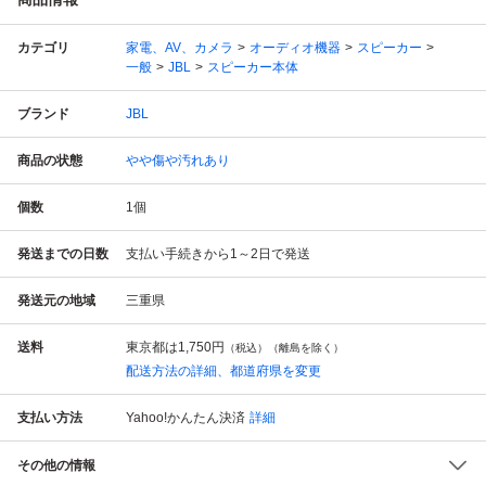
カテゴリ
家電、AV、カメラ
オーディオ機器
スピーカー
一般
JBL
スピーカー本体
ブランド
JBL
商品の状態
やや傷や汚れあり
個数
1
個
発送までの日数
支払い手続きから1～2日で発送
発送元の地域
三重県
送料
東京都は
1,750円
（税込）（離島を除く）
配送方法の詳細、都道府県を変更
支払い方法
Yahoo!かんたん決済
詳細
その他の情報