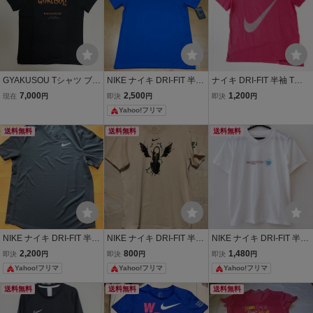
GYAKUSOU Tシャツ ブラ
NIKE ナイキ DRI-FIT 半袖
ナイキ DRI-FIT 半袖 Tシ
ック Lサイズ NIKE ギャク
Tシャツ スポーツ サッ
ャツ ピンク ボルドー M 1
7,000
2,500
1,200
現在
円
即決
円
即決
円
ソウ ナイキ UNDERCOV
カー 部屋着 メンズ X
60cm ランニング ジム ト
Yahoo!フリマ
ER アンダーカバー JONI
L ブルー 新品 タグ付き
レーニング フィットネス
O ジョニオ 高橋盾
スポーツ 吸汗速乾 レディ
送料無料
送料無料
送料無料
ース
NIKE ナイキ DRI-FIT 半袖
NIKE ナイキ DRI-FIT 半袖
NIKE ナイキ DRI-FIT 半袖
Tシャツ ブラック スポー
Tシャツ ホワイト グラフ
Tシャツ S 白 ロゴ ランニ
2,200
800
1,480
即決
円
即決
円
即決
円
ツウェア
ィックプリント
ング 速乾 登山 山登り
Yahoo!フリマ
Yahoo!フリマ
Yahoo!フリマ
送料無料
送料無料
送料無料