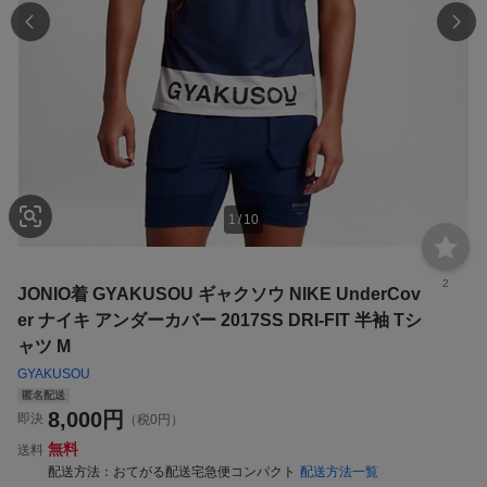
1
/
10
2
JONIO着 GYAKUSOU ギャクソウ NIKE UnderCov
er ナイキ アンダーカバー 2017SS DRI-FIT 半袖 Tシ
ャツ M
GYAKUSOU
匿名配送
8,000
円
即決
（税0円）
無料
送料
配送方法
おてがる配送宅急便コンパクト
配送方法一覧