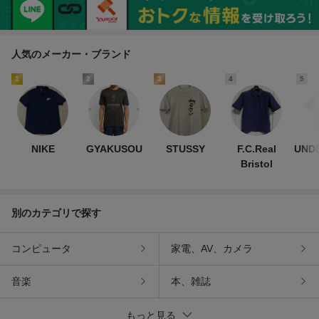
品
人気のメーカー・ブランド
1
2
3
4
5
NIKE
GYAKUSOU
STUSSY
F.C.Real
UND
Bristol
別のカテゴリで探す
コンピュータ
家電、AV、カメラ
音楽
本、雑誌
もっと見る