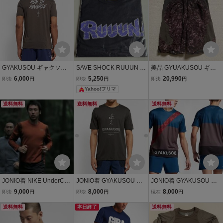
GYAKUSOU ギャクソウ
SAVE SHOCK RUUUN T
美品 GYUAKUSOU ギャ
NIKE ナイキ UnderCover
size M Tシャツ ブラック
クソウ 枯葉 ショートパン
6,000
5,250
20,990
即決
円
即決
円
即決
円
アンダーカバー 半袖 Tシ
黒 GO OUT ランニング bu
ツ サイズS UNDER COV
Yahoo!フリマ
ャツ M
rrn
ER × NIKE 逆走
送料無料
送料無料
送料無料
JONIO着 NIKE UnderCov
JONIO着 GYAKUSOU ギ
JONIO着 GYAKUSOU ギ
er ナイキ アンダーカバー
ャクソウ NIKE ナイキ Un
ャクソウ NIKE ナイキ Un
9,000
8,000
8,000
即決
円
即決
円
現在
円
GYAKUSOU ギャクソウ
derCover アンダーカバー
derCover アンダーカバー
DRI-FIT ロングスリーブ
送料無料
半袖Tシャツ S
本日終了
NikeLab 2017SS 半袖 T
送料無料
長袖Tシャツ ロングTシャ
シャツ S 稀少 吸汗速乾 D