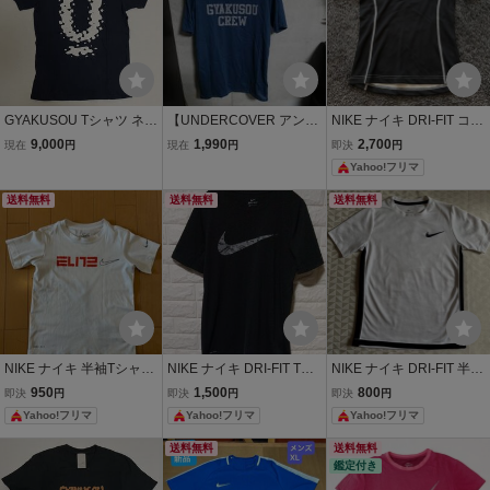
GYAKUSOU Tシャツ ネイ
【UNDERCOVER アンダ
NIKE ナイキ DRI-FIT コン
ビー Lサイズ NIKE ギャク
ーカバー × NIKE ナイキ】
プレッション 半袖Tシャ
9,000
1,990
2,700
現在
円
現在
円
即決
円
ソウ ナイキ UNDERCOV
TシャツS 限定コラボモデ
ツ ブラック
Yahoo!フリマ
ER アンダーカバー 高橋
ル 「GYAKUSOU ギャク
盾 JONIO ジョニオ
ソウ」 人気アイテム
送料無料
送料無料
送料無料
NIKE ナイキ 半袖Tシャツ
NIKE ナイキ DRI-FIT Tシ
NIKE ナイキ DRI-FIT 半袖
DRI-FIT ホワイト
ャツ ブラック 半袖 スウッ
Tシャツ 140 Ｍサイズホ
950
1,500
800
即決
円
即決
円
即決
円
シュロゴ Lレディース
ワイト ブラック
Yahoo!フリマ
Yahoo!フリマ
Yahoo!フリマ
送料無料
送料無料
鑑定付き