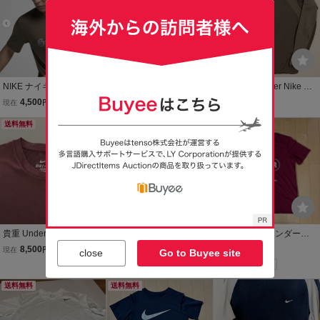
ツ ロンT メンズ L
RI-FIT
NIKE ナイキ undercover
【UNDERCOVER アンダ
貴重 Undercover Nike Gy
アンダーカバー NikeLab
ーカバー × NIKE ナイキ】
akusou Tシャツ M アンダ
4,500
3,990
12,000
現在
円
現在
円
現在
円
Gyakusou ギャクソウ Dri-
TシャツM 限定コラボモデ
ーカバー ナイキ コラボ D
Fit 半袖Tシャツ S
送料無料
ル 「GYAKUSOU ギャク
送料無料
RI-FIT 長袖 2
送料無料
ソウ」 「GIRA Dri-FIT」
人気アイテム
貴重 Undercover Nike Gy
貴重 Undercover Nike Gy
NIKE ナイキ アンダーカ
akusou Tシャツ アンダー
akusou Tシャツ アンダー
バー DRI-FIT Tシャツ 半
8,500
12,000
3,300
現在
円
現在
円
即決
円
close
Go to Buyee site
カバー ナイキ DRI-FIT 半
カバー ナイキ コラボ DRI
袖 バーガンディ メンズ
Yahoo!フリマ
袖
-FIT 長袖
送料無料
送料無料