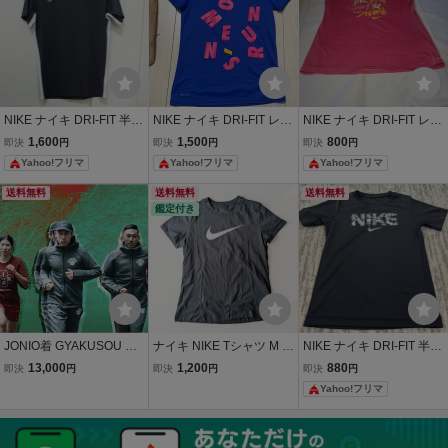
NIKE ナイキ DRI-FIT 半袖
NIKE ナイキ DRI-FIT レデ
NIKE ナイキ DRI-FIT レデ
Tシャツ ブラック×ホワイ
ィース 半袖Tシャツ ブル
ィース 半袖Tシャツ ピン
1,600
1,500
800
即決
円
即決
円
即決
円
ト トレーニングウェア
ー WOMEN'S RUN
ク
Yahoo!フリマ
Yahoo!フリマ
Yahoo!フリマ
送料無料
送料無料
送料無料
鑑定付き
JONIO着 GYAKUSOU ギ
ナイキ NIKE Tシャツ M D
NIKE ナイキ DRI-FIT 半袖
ャクソウ NIKE UNDERC
RI-FIT 半袖 チャコールグ
Tシャツ ブラック ロゴプ
13,000
1,200
880
即決
円
即決
円
即決
円
OVER ナイキ アンダーカ
レー ロゴ スポーツウェア
リント
Yahoo!フリマ
バー NRG NA KYMA HOO
トップス 黒系 160/84A 綿
DIE ジップアップニット
ポリ レディース 身長155-
フーディー パーカー M 美
160cm向け