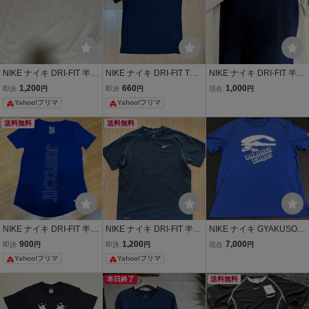
NIKE ナイキ DRI-FIT 半袖
NIKE ナイキ DRI-FIT Tシ
NIKE ナイキ DRI-FIT 半袖
Tシャツ ホワイト メンズ
ャツ 半袖 キッズ
Tシャツ ネイビー×ホワイ
1,200
660
1,000
即決
円
即決
円
現在
円
M
ト スポーツウェア
Yahoo!フリマ
Yahoo!フリマ
送料無料
送料無料
NIKE ナイキ DRI-FIT 半袖
NIKE ナイキ DRI-FIT 半袖
NIKE ナイキ GYAKUSOU
Tシャツ ブルー M
Tシャツ ブラック スポー
ギャクソウ GIRA アンダ
900
1,200
7,000
即決
円
即決
円
現在
円
ツウェア
ーカバー UNDERCOVER
Yahoo!フリマ
Yahoo!フリマ
LAB 半袖Tシャツ ドライ
フィット DRI-FIT XL su20
本日終了
送料無料
1101nig cu8260-477