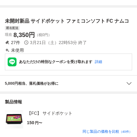
ファミコン
み 接点洗浄済
み 接点洗浄済
SAKA101
SAKA129
未開封新品 サイドポケット ファミコンソフト FC ナムコ
匿名配送
8,350
円
現在
（税0円）
27
件
3月21日（土）22時53分
終了
未使用
あなただけの特別なクーポンを受け取れます
詳細
5,000円相当、落札価格がお得に
製品情報
【FC】 サイドポケット
150
円〜
同じ製品の価格を比較
（
40
件）