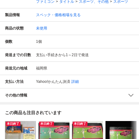
ファミコン
タイトル
スポーツ、その他
スポーツ
製品情報
スペック・価格相場を見る
商品の状態
未使用
個数
1
個
発送までの日数
支払い手続きから1～2日で発送
発送元の地域
福岡県
支払い方法
Yahoo!かんたん決済
詳細
その他の情報
この商品も注目されています
本日終了
本日終了
本日終了