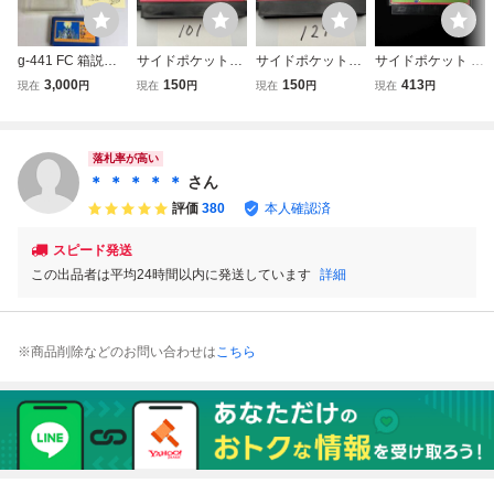
g-441 FC 箱説付
サイドポケット
サイドポケット
サイドポケット F
き レッキングクル
任天堂 FC ファ
任天堂 FC ファ
C ファミコン
3,000
150
150
413
現在
円
現在
円
現在
円
現在
円
ー ニンテンドー
ミコン ソフトの
ミコン ソフトの
ファミコン
み 接点洗浄済
み 接点洗浄済
SAKA101
SAKA129
落札率が高い
＊ ＊ ＊ ＊ ＊
さん
評価
380
本人確認済
スピード発送
この出品者は平均24時間以内に発送しています
詳細
※商品削除などのお問い合わせは
こちら