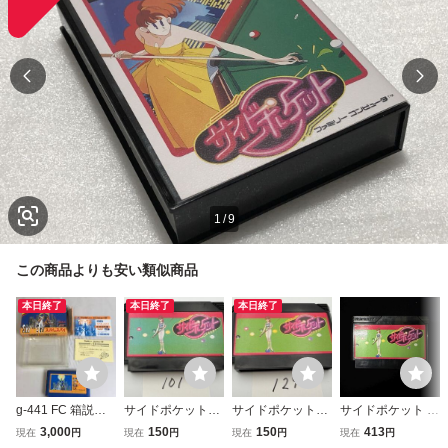
1
/
9
この商品よりも安い類似商品
本日終了
本日終了
本日終了
g-441 FC 箱説付
サイドポケット
サイドポケット
サイドポケット F
き レッキングクル
任天堂 FC ファ
任天堂 FC ファ
C ファミコン
3,000
150
150
413
現在
円
現在
円
現在
円
現在
円
ー ニンテンドー
ミコン ソフトの
ミコン ソフトの