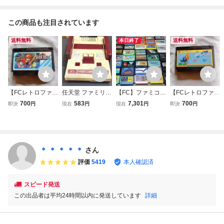
この商品も注目されています
送料無料
本日終了
送料無料
【FCレトロファミ
任天堂 ファミリー
【FC】ファミコン
【FCレトロファミ
コンソフト】ナム
コンピュータ 本体
ソフト 50本 初
コンソフト】ナム
700
583
7,301
700
即決
円
現在
円
現在
円
即決
円
コ 貝獣物語 R
HVC-001 ファミ
期起動確認済み ま
コ スカイキッ
PG 初期動作確
コン FC 初期型 レ
とめ売り ！ダブリ
ド Sky Kid シ
認済 箱、説明書
トロゲーム Y029
なし!!Family Com
ューティングゲー
無し 送料無料
puter ファミリー
ム 初期動作確認
コンピュータ 任天
済 箱、説明書無
＊ ＊ ＊ ＊ ＊
さん
堂
し 送料無料
評価
5419
本人確認済
スピード発送
この出品者は平均24時間以内に発送しています
詳細