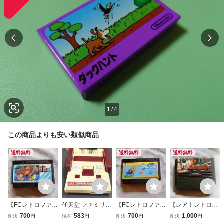
1
/
4
この商品よりも安い類似商品
送料無料
送料無料
送料無料
【FCレトロファミ
任天堂 ファミリー
【FCレトロファミ
【レア！レトロFC
コンソフト】ナム
コンピュータ 本体
コンソフト】ナム
ファミコンソフ
700
583
700
1,000
即決
円
現在
円
即決
円
即決
円
コ 貝獣物語 R
HVC-001 ファミ
コ スカイキッ
ト】ナムコ 超編