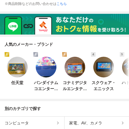
※商品削除などのお問い合わせは
こちら
人気のメーカー・ブランド
1
2
3
4
5
任天堂
バンダイナム
コナミデジタ
スクウェア・
ハド
コエンターテ
ルエンタテイ
エニックス
インメント
ンメント
別のカテゴリで探す
コンピュータ
家電、AV、カメラ