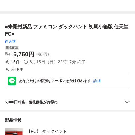
PG 初期動作確
コン FC 初期型 レ
ド Sky Kid シ
時空物語 じゅう
認済 箱、説明書
トロゲーム Y029
ューティングゲー
べえくえすと JU
無し 送料無料
ム 初期動作確認
VEI QUEST 和風
済 箱、説明書無
RPG 初期動作確
■未開封新品 ファミコン ダックハント 初期小箱版 任天堂
し 送料無料
認済 送料無料
FC■
任天堂
匿名配送
5,750
円
現在
（税0円）
15
件
3月15日（日）22時17分
終了
未使用
あなただけの特別なクーポンを受け取れます
詳細
5,000円相当、落札価格がお得に
製品情報
【FC】 ダックハント