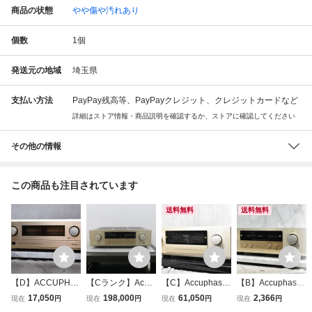
商品の状態
やや傷や汚れあり
個数
1
個
発送元の地域
埼玉県
支払い方法
PayPay残高等、PayPayクレジット、クレジットカードなど
詳細はストア情報・商品説明を確認するか、ストアに確認してください
その他の情報
この商品も注目されています
送料無料
送料無料
【D】ACCUPHA
【Cランク】Accu
【C】Accuphase
【B】Accuphase
SE E-305 プリメ
phase E-211 プリ
E-408 プリメイン
E-211 プリメイン
17,050
198,000
61,050
2,366
現在
円
現在
円
現在
円
現在
円
インアンプ アキュ
メインアンプ アキ
アンプ アキュフェ
アンプ アキュフェ