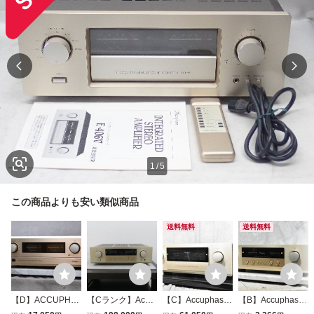
1
/
5
この商品よりも安い類似商品
送料無料
送料無料
【D】ACCUPHA
【Cランク】Accu
【C】Accuphase
【B】Accuphase
SE E-305 プリメ
phase E-211 プリ
E-408 プリメイン
E-211 プリメイン