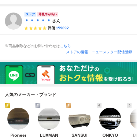
フェーズ 2608574
ュフェーズ @606
ーズ 3264577【送
ーズ 3315366【送
19
料無料!!】
料無料!!】
ストア
落札率が高い
＊ ＊ ＊ ＊ ＊
さん
評価
159092
※商品削除などのお問い合わせは
こちら
ストアの情報
ニュースレター配信登録
人気のメーカー・ブランド
1
2
3
4
5
Pioneer
LUXMAN
SANSUI
ONKYO
D