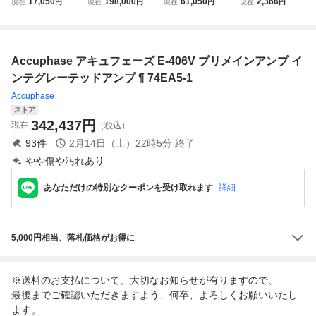
17,050
198,000
61,050
2,366
現在
円
現在
円
現在
円
現在
円
インアンプ アキュ
メインアンプ アキ
アンプ アキュフェ
アンプ アキュフェ
フェーズ 2608574
ュフェーズ @606
ーズ 3264577【送
ーズ 3315366【送
19
料無料!!】
料無料!!】
Accuphase アキュフェーズ E-406V プリメインアンプ イ
ンテグレーテッドアンプ ¶ 74EA5-1
Accuphase
ストア
342,437
円
現在
（税込）
93
件
2月14日（土）22時5分
終了
やや傷や汚れあり
あなただけの特別なクーポンを受け取れます
詳細
5,000円相当、落札価格がお得に
※送料のお支払について、大切なお知らせが有りますので、
最後までご確認いただきますよう、何卒、よろしくお願いいたし
ます。