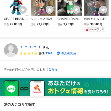
GRAPE BRAIN ×
ワンフェス2026夏
GRAPE BRAIN×E
鉄腕アトム astro b
ELECTRIC TOYS
★【GRAPE BRAI
LECTRIC TOYS
oy 3rdカラー gra
29,800
23,999
9,233
30,500
現在
円
現在
円
現在
円
即決
円
仮面ライダー 旧1
N×ELECTRIC TO
ちびまる子ちゃん
pe brain × Electric
Yahoo!フリマ
号 コラボ 電脳 Ka
YS 鉄腕アトム】
3rdカラー セブン
toys
men Rider ソフビ
グレイプブレイン
ネット限定 グレイ
sofvi グレイプブレ
手塚治虫 にぎるち
プブレイン エレク
イン 脳味噌葡萄
ゃん WF2026
トリックトイズ ソ
＊ ＊ ＊ ＊ ＊
さん
にぎるちゃん
S
フビ
評価
3324
本人確認済
※商品削除などのお問い合わせは
こちら
別のカテゴリで探す