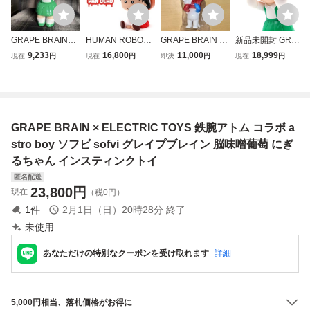
GRAPE BRAIN×E
HUMAN ROBOT ×
GRAPE BRAIN お
新品未開封 GRAP
LECTRIC TOYS
ELECTRIC TOYS
にぎり トリコロー
E BRAIN×ELECT
9,233
16,800
11,000
18,999
現在
円
現在
円
即決
円
現在
円
ちびまる子ちゃん
PANDEAD まる子
ル MIGB グレイプ
RIC TOYS ちびま
3rdカラー セブン
ソフビ sofvi パン
ブレイン ソフビ s
る子ちゃん 3rdカ
ネット限定 グレイ
デッド ワンフェス
ofvi
ラー セブンネット
プブレイン エレク
2026 検) グレイプ
限定 グレイプブレ
トリックトイズ ソ
ブレイン GRAPE
イン エレクトリッ
GRAPE BRAIN × ELECTRIC TOYS 鉄腕アトム コラボ a
フビ
BRAIN にぎるちゃ
クトイズ ソフビ
ん
stro boy ソフビ sofvi グレイプブレイン 脳味噌葡萄 にぎ
るちゃん インスティンクトイ
匿名配送
23,800
円
現在
（税0円）
1
件
2月1日（日）20時28分
終了
未使用
あなただけの特別なクーポンを受け取れます
詳細
5,000円相当、落札価格がお得に