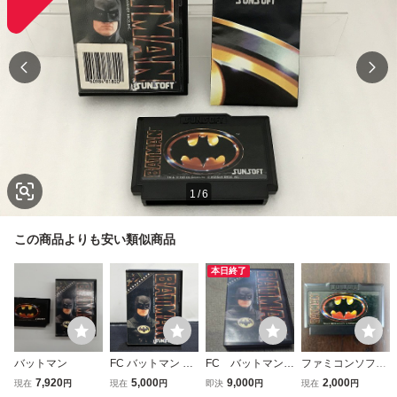
1
/
6
この商品よりも安い類似商品
本日終了
バットマン
FC バットマン BA
FC バットマン
ファミコンソフト
TMAN ファミコン
箱説付
☆バットマン
7,920
5,000
9,000
2,000
現在
円
現在
円
即決
円
現在
円
ソフト SUNSOFT