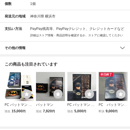
個数
1
個
発送元の地域
神奈川県 横浜市
支払い方法
PayPay残高等、PayPayクレジット、クレジットカードなど
詳細はストア情報・商品説明を確認するか、ストアに確認してください
その他の情報
この商品も注目されています
本日終了
FC バットマン SU
バットマン
FC バットマン BA
FC バットマン
NSOFT コレクタ
TMAN ファミコン
箱説付
15,000
7,920
5,000
9,000
現在
円
現在
円
現在
円
即決
円
ーアイテム 極上
ソフト SUNSOFT
美品 ファミコンソ
箱取説あり サンソ
フト
フト ファミコン