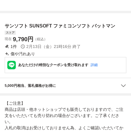
箱取説あり サンソ
フト ファミコン
(08088米
サンソフト SUNSOFT ファミコンソフト バットマン
ストア
9,790
円
現在
（税込）
1
件
2月13日（金）21時16分
終了
傷や汚れあり
あなただけの特別なクーポンを受け取れます
詳細
5,000円相当、落札価格がお得に
【ご注意】
商品は店頭・他ネットショップでも販売しておりますので、ご注
文をいただいても売り切れの場合がございます。ご了承くださ
い。
入札の取消はお受けしておりません為、よくご確認いただいてか