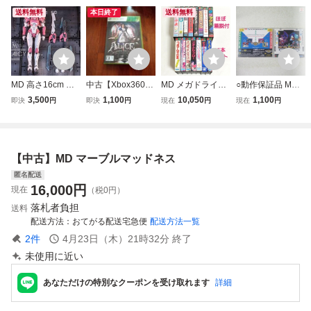
送料無料
本日終了
送料無料
MD 高さ16cm ア
中古【Xbox360】
MD メガドライブ
○動作保証品 MD
ーシー Arcee 普通
アリス マッドネス
ソフト 15本セッ
メガCD ソニッ
3,500
1,100
10,050
1,100
即決
円
即決
円
現在
円
現在
円
版 変形不可 組立
リターンズ
ト ぷよぷよ ラン
ク・ザ・ヘッジホ
式プラモデル MD
ドストーカー ヴァ
ッグ CD G-6021 S
002
ーミリオン スーパ
ONIC THE HEDG
ーハングオン 他
EHOG CD 箱説付
【中古】MD マーブルマッドネス
まとめ売り 動作確
【PP
認済み ほぼ箱説付
匿名配送
16,000
円
現在
（税0円）
落札者負担
送料
配送方法
おてがる配送宅急便
配送方法一覧
2
件
4月23日（木）21時32分
終了
未使用に近い
あなただけの特別なクーポンを受け取れます
詳細