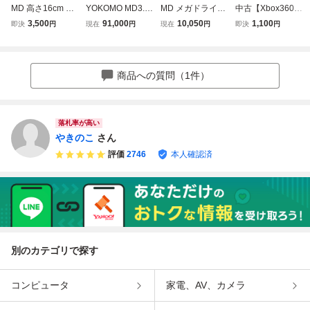
MD 高さ16cm ア
YOKOMO MD3.0
MD メガドライブ
中古【Xbox360】
ーシー Arcee 普通
ESC、モーター、
ソフト 15本セッ
アリス マッドネス
3,500
91,000
10,050
1,100
即決
円
現在
円
現在
円
即決
円
版 変形不可 組立
サーボ、ジャイ
ト ぷよぷよ ラン
リターンズ
式プラモデル MD
ロ、ブルーバージ
ドストーカー ヴァ
002
ョン 美品です!
ーミリオン スーパ
ーハングオン 他
商品への質問（1件）
まとめ売り 動作確
認済み ほぼ箱説付
落札率が高い
やきのこ
さん
評価
2746
本人確認済
別のカテゴリで探す
コンピュータ
家電、AV、カメラ