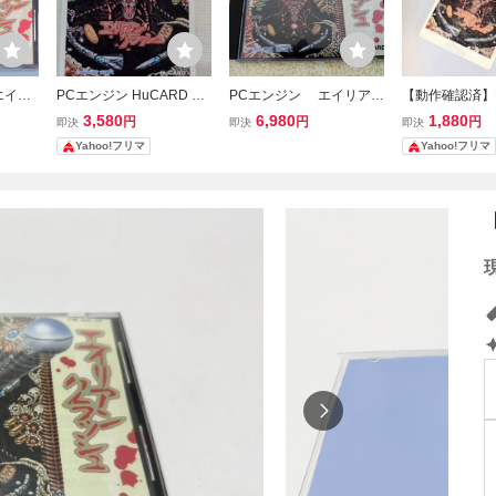
エイリ
PCエンジン HuCARD エ
PCエンジン エイリアン
【動作確認済】
EN C
イリアンクラッシュ naxa
クラッシュ HuCARD
ン エイリアン
3,580
6,980
1,880
円
円
円
即決
即決
即決
t soft
HuCARD ナ
Yahoo!フリマ
Yahoo!フリマ