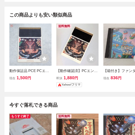
この商品よりも安い類似商品
送料無料
動作保証品 PCE PCエン
【動作確認済】PCエンジ
【箱付き】ファン
ジン Huカード エイリア
ン エイリアンクラッシュ
ゾーン PCエンジン 
1,500
1,880
836
円
円
円
現在
即決
現在
ンクラッシュ【PP
HuCARD ナグザット
Yahoo!フリマ
今すぐ落札できる商品
もうすぐ終了
送料無料