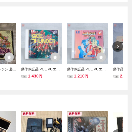
ンジン 遊々
動作保証品 PCE PCエン
動作保証品 PCE PCエン
動作品 PC
ジン SUPER CD-ROM2
ジン ARCADE CD-ROM2
本体 PI-TG
1,430
1,210
2,530
円
円
現在
現在
現在
ゲート オブ サンダー GAT
餓狼伝説 スペシャル SPE
ーラ付【20
E OF THUNDER 箱説ハ
CIAL 箱説帯ハガキ付【P
ガキ付【PP
P
送料無料
送料無料