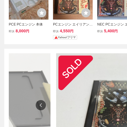
PCE PCエンジン 本体
PCエンジン エイリアンク
NEC PCエンジン 
ラッシュ HuCARD ケー
アンクラッシュ ALI
8,000
4,550
5,400
円
円
円
即決
即決
即決
ス・説明書付
RUSH naxat soft
Yahoo!フリマ