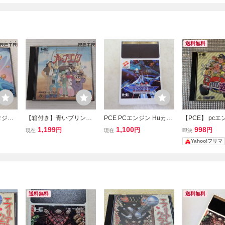
送料無料
タジー
【箱付き】青いブリンク
PCE PCエンジン Huカー
【PCE】 pcエ
PCE
PCエンジン PCE
ド GRADIUS グラディウ
人生
1,199
1,100
998
円
円
円
現在
現在
即決
ス KONAMI コナミ【PP
Yahoo!フリマ
送料無料
送料無料