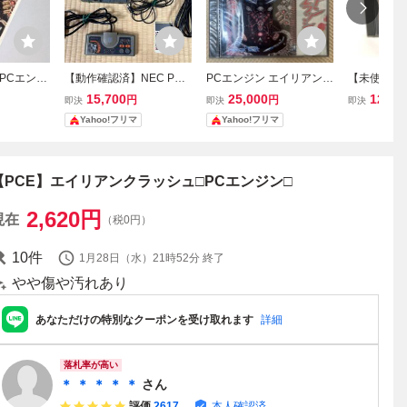
PCエンジ
【動作確認済】NEC PC
PCエンジン エイリアンク
【未使用】P
クラッシュ
エンジンコアグラフィッ
ラッシュ naxat soft HuCA
uCARD 
15,700
25,000
12,00
円
円
即決
即決
即決
グザット
クス CoreGrafxセット
RD
ッシュ ナ
Yahoo!フリマ
Yahoo!フリマ
エイリアンクラッシュ付
naxat sof
き
トック 長期
能
【PCE】エイリアンクラッシュ□PCエンジン□
2,620
円
現在
（税0円）
10
件
1月28日（水）21時52分
終了
やや傷や汚れあり
あなただけの特別なクーポンを受け取れます
詳細
落札率が高い
＊ ＊ ＊ ＊ ＊
さん
評価
2617
本人確認済