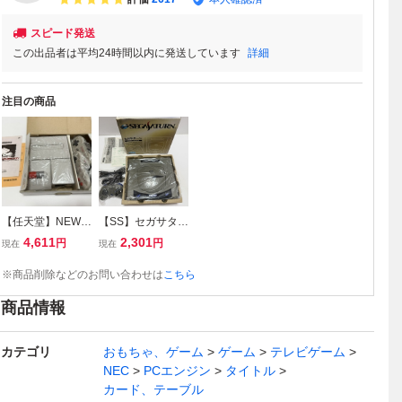
スピード発送
この出品者は平均24時間以内に発送しています
詳細
注目の商品
【任天堂】NEWフ
【SS】セガサター
ァミコン□本体□
ン□本体□SEGA□
4,611
2,301
円
円
現在
現在
②
※商品削除などのお問い合わせは
こちら
商品情報
カテゴリ
おもちゃ、ゲーム
ゲーム
テレビゲーム
NEC
PCエンジン
タイトル
カード、テーブル