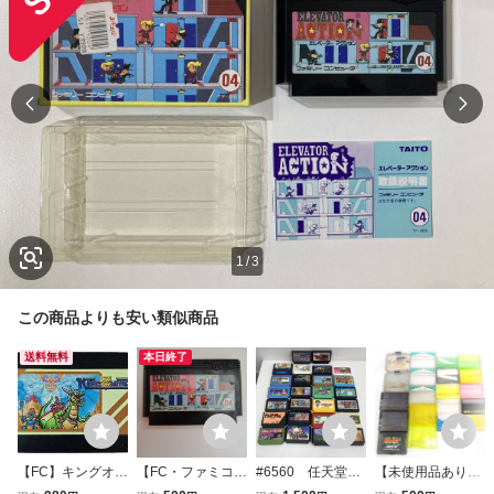
1
/
3
この商品よりも安い類似商品
送料無料
本日終了
【FC】キングオブ
【FC・ファミコ
#6560 任天堂
【未使用品あり】
キングス KING OF
ン】 エレベーター
ファミリーコンピ
スーパーファミ