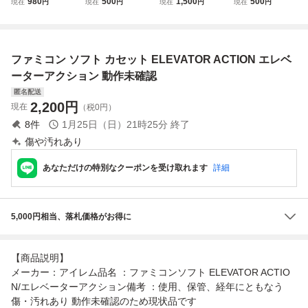
980
500
1,500
500
現在
円
現在
円
現在
円
現在
円
KINGS ナムコ na
アクション ELE
ューター ファミ
コン ファミコ
mcot ファミコン
VATOR ACTION
コン FC ソフ
ン カセット収納
カセット ソフトの
ト カセット 大
ケース 80サイズ
み 動作未確認 レ
量おまとめ 動作
ファミコン ソフト カセット ELEVATOR ACTION エレベ
トロゲーム 当時物
未確認
ーターアクション 動作未確認
匿名配送
2,200
円
現在
（税0円）
8
件
1月25日（日）21時25分
終了
傷や汚れあり
あなただけの特別なクーポンを受け取れます
詳細
5,000円相当、落札価格がお得に
【商品説明】
メーカー：アイレム品名 ：ファミコンソフト ELEVATOR ACTIO
N/エレベーターアクション備考 ：使用、保管、経年にともなう
傷・汚れあり 動作未確認のため現状品です