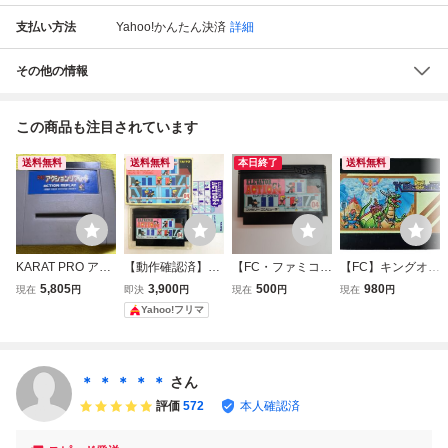
支払い方法
Yahoo!かんたん決済
詳細
その他の情報
この商品も注目されています
送料無料
送料無料
本日終了
送料無料
KARAT PRO アク
【動作確認済】エ
【FC・ファミコ
【FC】キングオブ
ションリプレイ A
レベーター アクシ
ン】 エレベーター
キングス KING OF
5,805
3,900
500
980
現在
円
即決
円
現在
円
現在
円
ction Replay スー
ョン ELEVATOR A
アクション ELE
KINGS ナムコ na
Yahoo!フリマ
パーファミコン S
CTION ファミコン
VATOR ACTION
mcot ファミコン
FC チートツール
レトロゲーム 希少
カセット ソフトの
動作未確認 本体の
レア レトロ 当時
み 動作未確認 レ
み 送料無料 1円ス
もの
トロゲーム 当時物
＊ ＊ ＊ ＊ ＊
さん
タート
評価
572
本人確認済