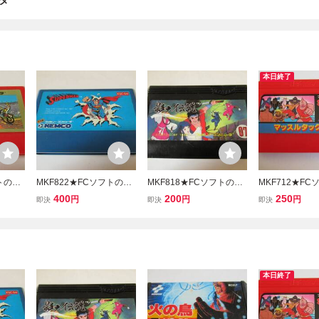
タ
本日終了
フトのみ
MKF822★FCソフトのみ
MKF818★FCソフトのみ
MKF712★F
XCIT
スーパーマン SUPERMA
影の伝説 起動確認済み ク
キン肉マン マ
400
200
250
円
円
円
即決
即決
即決
み クリ
N 起動確認済み クリーニ
リーニング済み ファミコ
グマッチ 起動確
ミコン
ング済み ファミコン ファ
ン ファミリーコンピュー
リーニング済み
ュータ
ミリーコンピュータ
タ
ン ファミリー
タ
本日終了