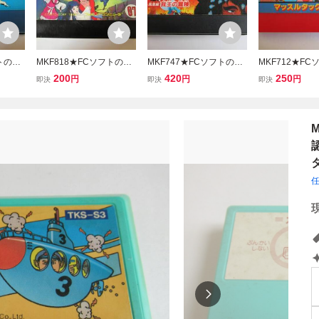
フトのみ
MKF818★FCソフトのみ
MKF747★FCソフトのみ
MKF712★F
ERMA
影の伝説 起動確認済み ク
火の鳥 鳳凰編 我王の冒険
キン肉マン マ
200
420
250
円
円
円
即決
即決
即決
リーニ
リーニング済み ファミコ
起動確認済み クリーニン
グマッチ 起動確
ン ファ
ン ファミリーコンピュー
グ済み ファミコン ファミ
リーニング済み
タ
タ
リーコンピュータ
ン ファミリー
タ