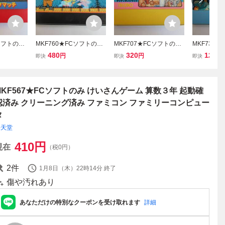
Cソフトのみ
MKF760★FCソフトのみ
MKF707★FCソフトのみ
MKF731
ッスルタッ
バベルの塔 BABEL 起動
マイティボンジャック MI
聖闘士星矢 
480
320
120
円
円
円
即決
即決
即決
認済み ク
確認済み クリーニング済
GHTY BOMBJACK 起動
確認済み 
 ファミコ
み ファミコン ファミリー
確認済み クリーニング済
み ファミコ
コンピュー
コンピュータ
み ファミコン ファミリー
コンピュー
コンピュータ
MKF567★FCソフトのみ けいさんゲーム 算数３年 起動確
認済み クリーニング済み ファミコン ファミリーコンピュー
タ
任天堂
410
円
現在
（税0円）
2
件
1月8日（木）22時14分
終了
傷や汚れあり
あなただけの特別なクーポンを受け取れます
詳細