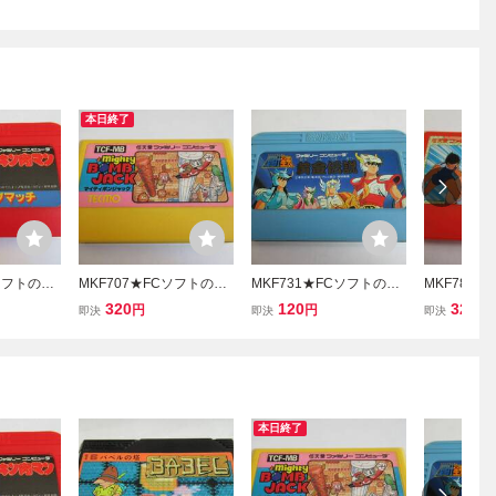
本日終了
Cソフトのみ
MKF707★FCソフトのみ
MKF731★FCソフトのみ
MKF787
ッスルタッ
マイティボンジャック MI
聖闘士星矢 黄金伝説 起動
キャプテン
320
120
320
円
円
円
即決
即決
即決
認済み ク
GHTY BOMBJACK 起動
確認済み クリーニング済
み クリーニ
 ファミコ
確認済み クリーニング済
み ファミコン ファミリー
ミコン フ
コンピュー
み ファミコン ファミリー
コンピュータ
ュータ
コンピュータ
本日終了