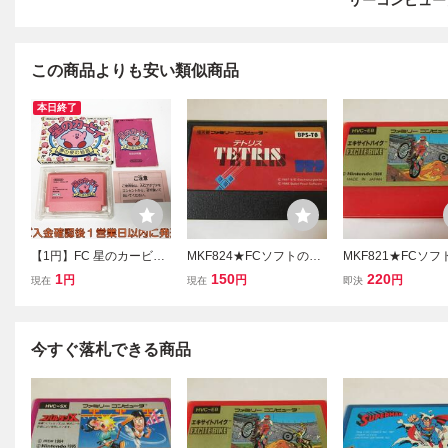
リーコンピュー
この商品よりも安い類似商品
本日終了
【1円】FC 星のカービィ
MKF824★FCソフトのみ
MKF821★FCソ
夢の泉の物語 ゲームソフ
テトリス TETRIS 起動確
エキサイトバイク E
1
150
220
円
円
円
現在
現在
即決
ト 箱/説明書付き ファミ
認済み クリーニング済み
EBIKE 起動確認済
コン ファミリーコンピュ
ファミコン ファミリーコ
ーニング済み ファ
ータ 起動確認済み J06-06
ンピュータ
ファミリーコンピ
3fk/F3
今すぐ落札できる商品