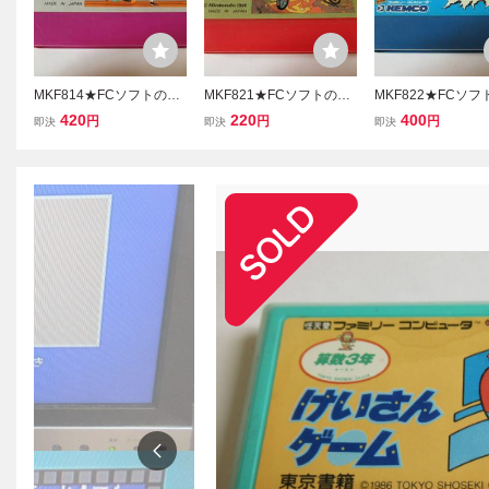
MKF814★FCソフトのみ
MKF821★FCソフトのみ
MKF822★FCソ
スパルタンＸ 起動確認済
エキサイトバイク EXCIT
スーパーマン SUP
420
220
400
円
円
円
即決
即決
即決
み クリーニング済み ファ
EBIKE 起動確認済み クリ
N 起動確認済み ク
ミコン ファミリーコンピ
ーニング済み ファミコン
ング済み ファミコ
ュータ
ファミリーコンピュータ
ミリーコンピュー