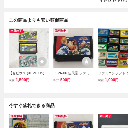
イレム レトロ
この商品よりも安い類似商品
本日終了
送料無料
【ゼビウス (XEVIOUS)】
FC26-06 任天堂 ファミコ
ファミコンソフト 
箱 説明書 起動未確認 レ
ン FC がんばれゴエモン!
売り 任天堂 レトロ
1,500
500
1,000
円
円
円
現在
即決
現在
トロゲーム 現状品 管理B
からくり道中 レトロ ゲー
ム 現状
下段④ FC ファミコン フ
ム カセット ソフト 使用
ァミリーコンピュータ
感あり
今すぐ落札できる商品
送料無料
送料無料
本日終了