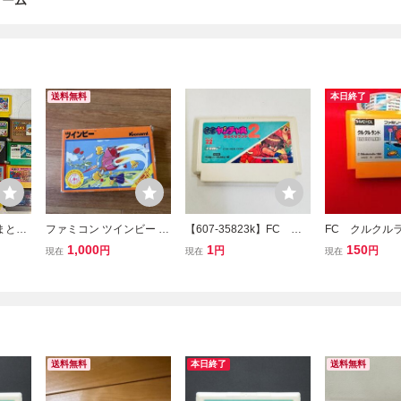
ゲーム
送料無料
本日終了
まとめ
ファミコン ツインビー K
【607-35823k】FC フ
FC クルクル
ゲー
onami 箱説付 FC レトロ
ァミコン 快傑ヤンチャ
天堂 レト
1,000
1
150
円
円
円
現在
現在
現在
ゲーム
丸2 ソフト 動作確認済
ファミコン ア
み
送料無料
本日終了
送料無料