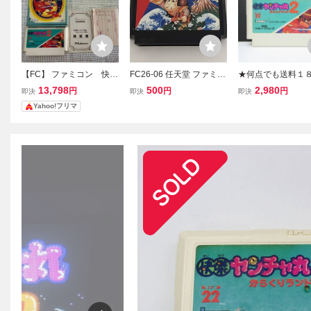
【FC】 ファミコン 快傑
FC26-06 任天堂 ファミコ
★何点でも送料１
ヤンチャ丸2 からくりラ
ン FC がんばれゴエモン!
★ 快傑ヤンチャ丸2
13,798
500
2,980
円
円
円
即決
即決
即決
ンド
からくり道中 レトロ ゲー
くりランド ファミ
Yahoo!フリマ
ム カセット ソフト 使用
18レ即発送 FC ソ
感あり
作確認済み