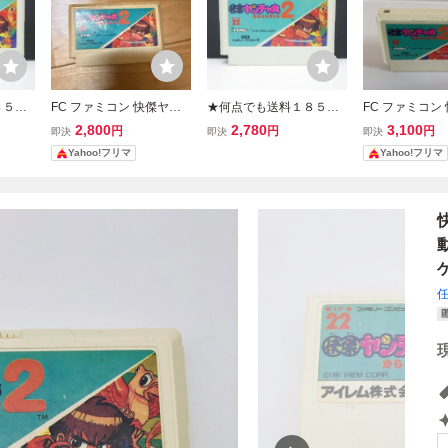
８５円
FC ファミコン 快傑ヤン
★何点でも送料１８５円
FC ファミコン
 から
チャ丸2 からくりランド
★ 快傑ヤンチャ丸2 から
チャ丸2 から
2,800
2,780
3,100
円
円
円
即決
即決
即決
コン ツ
ソフトのみ
くりランド ファミコン ツ
ソフトのみ
Yahoo!フリマ
Yahoo!フリマ
フト 動
15レ即発送 FC ソフト 動
作確認済み