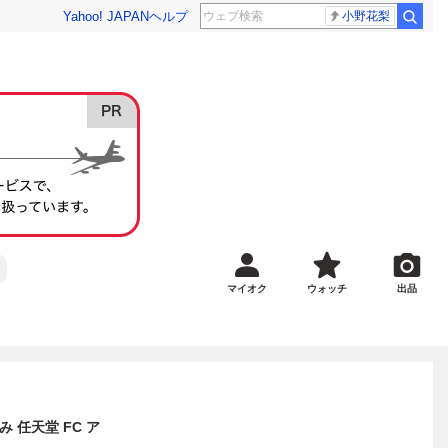
Yahoo! JAPAN
ヘルプ
小野花梨
マイオク
ウォッチ
出品
 任天堂 FC ア