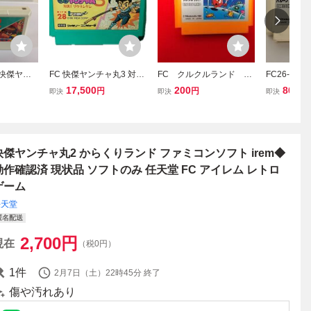
 快傑ヤン
FC 快傑ヤンチャ丸3 対決!
FC クルクルランド 任
FC26-06
くりランド
ゾウリンゲン ファミコン
天堂 レトロゲーム
ン FC バ
17,500
200
800
円
円
円
即決
即決
即決
ソフト
ファミコン アクション
レトロ ゲー
ソフト 使
快傑ヤンチャ丸2 からくりランド ファミコンソフト irem◆
動作確認済 現状品 ソフトのみ 任天堂 FC アイレム レトロ
ゲーム
任天堂
匿名配送
2,700
円
現在
（税0円）
1
件
2月7日（土）22時45分
終了
傷や汚れあり