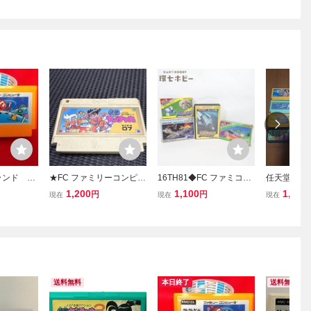
ランド 任
★FC ファミリーコンピュ
16TH81◆FC ファミコン
任天堂 フ
ロゲーム
ータ ファミコン ソフト
シューティング まとめ 箱
レトロゲー
1,200
1,100
1,000
円
円
現在
現在
現在
クション
快傑ヤンチャ丸 時代活劇
説有含む 現状/ゲーム ソ
品
カセット ゲームソフト レ
フト スーパーゼビウス エ
トロ ジャンク出品 動作未
クセリオン ギャラクシア
確認★
ン 送:60
送料無料
本日終了
送料無料