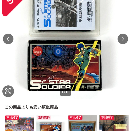
1
/
10
この商品よりも安い類似商品
本日終了
送料無料
本日終了
本日終了