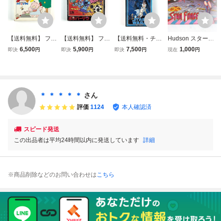
【送料無料】 ファ
【送料無料】 ファ
【送料無料・チラ
Hudson スターフ
ミコン プーヤン
ミコン ボンバーマ
シ・ハガキ付き】
ォース ファミコン
6,500
5,900
7,500
1,000
即決
円
即決
円
即決
円
現在
円
箱説付き 痛みあり
ン 箱説付き 痛み
ファミコン スター
箱風 ジグソーパ
動作確認済み ハド
あり 動作確認済み
ウォーズ ナムコ版
ズル [Dass60719]
ソン コナミ Famic
ハドソン Famico
箱説付き 痛みあり
om Pooyan CIB T
m Bomber Man CI
ナムコ Famicom S
ested Hudson Soft
B Tested Hudson
tar Wars CIB Teste
＊ ＊ ＊ ＊ ＊
さん
Konami
Soft
d Namco
評価
1124
本人確認済
スピード発送
この出品者は平均24時間以内に発送しています
詳細
※商品削除などのお問い合わせは
こちら