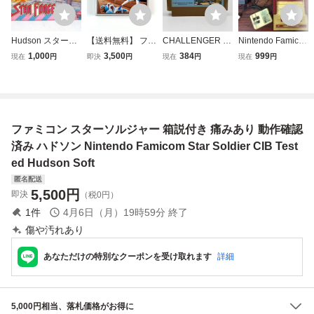
Hudson スターフ
【送料無料】 ファ
CHALLENGER チ
Nintendo Famico
ォース ファミコン
ミコン チャンピオ
ャレンジャー 198
m console tested
1,000
3,500
384
999
現在
円
即決
円
現在
円
現在
円
箱風 ジグソーパ
ンシップ ロードラ
5 HUDRON SOFT
任天堂 ファミコン
ズル [Dass60719]
ンナー 箱説付き
ハドソン 任天堂 N
本体 動作確認済 I6
痛みあり ハドソン
intendo ファミリ
5D2
Famicom Champi
ーコンピュータ フ
onship Lode Run
ァミコン FC ソフ
ファミコン スターソルジャー 箱説付き 痛みあり 動作確認
ner CIB Tested
ト カセット
済み ハドソン Nintendo Famicom Star Soldier CIB Test
ed Hudson Soft
匿名配送
5,500
円
即決
（税0円）
1
件
4月6日（月）19時59分
終了
傷や汚れあり
あなただけの特別なクーポンを受け取れます
詳細
5,000円相当、落札価格がお得に