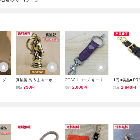
 orr/古着/レザー/ブーツ
送料無料
本日終了
 ダブ
真鍮製 馬 うま キーホル
COACH コーチ キーリン
1円 ■美品■ PR
ー キー
ダー アクセサリー キーリ
グ バッグチャーム レザー
ダ レザー キー
790
2,000
2,640
円
円
円
即決
現在
現在
 RR
ング ウォレットチェーン
ピンク キーホルダー
キーリング チャ
メンズ パーツ ビンテージ
ズ レディース 
干支 小物 送料無料 匿名
×ブラック系 FY
配送
送料無料
送料無料
送料無料