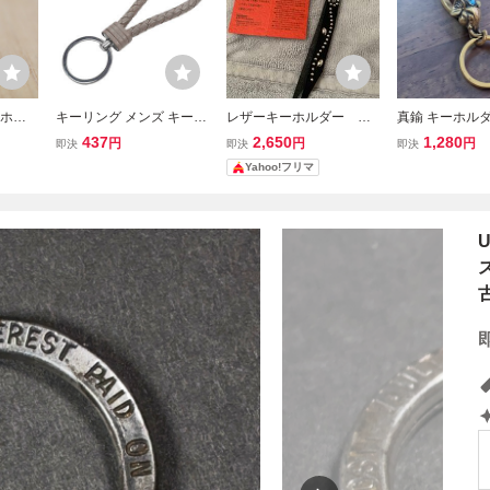
ーホル
キーリング メンズ キース
レザーキーホルダー キ
真鍮 キーホルダ
 キーリ
トラップ 革 キーホルダー
ーリング アメカジ ス
ング brass 象
437
2,650
1,280
円
円
円
即決
即決
即決
ェーン
キーホルダー 手作りキー
タッズ 栃木レザー
アンティーク
Yahoo!フリマ
ンテージ
ホルダー キーホルダー チ
 匿名
ェーン ;6635;
ス