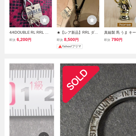
4/4DOUBLE RL RRL ダ
★【レア新品】RRL ダブ
真鍮製 馬 うま キ
ブルアールエル レザー キ
ルアールエル レザー キー
ダー アクセサリー
6,200
8,500
790
円
円
円
即決
即決
即決
ーホルダー キーリング
ホルダー キーリング RR
ング ウォレットチ
Yahoo!フリマ
メンズ パーツ ビ
干支 小物 送料無料
配送