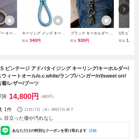
ー キーリ
キーリング メンズ キース
ブラック キーホルダー メ
US ビン
 ビンテージ
トラップ 革 キーホルダー
ンズ キーリング 本革 レ
キーホルダ
340
930
1,580
円
円
即決
即決
即決
キーホルダー 手作りキー
ザー 真鍮 ブラス ベルト
グ デッド
ホルダー キーホルダー チ
フック カラビナ アメカジ
使用 #sw#
ェーン PUレザー 編み込
古着 ヴィンテージ風 おし
み;L6704;
ゃれ
US ビンテージ アドバタイジング キーリング/キーホルダー/
ウィートオール/o.c.white/ランプ/ハンガー/rrl/sweet orr/
古着/レザー/ブーツ
14,800
円
即決
（税0円）
1
件
12月17日（水）8時27分
終了
目立った傷や汚れなし
あなただけの特別なクーポンを受け取れます
詳細