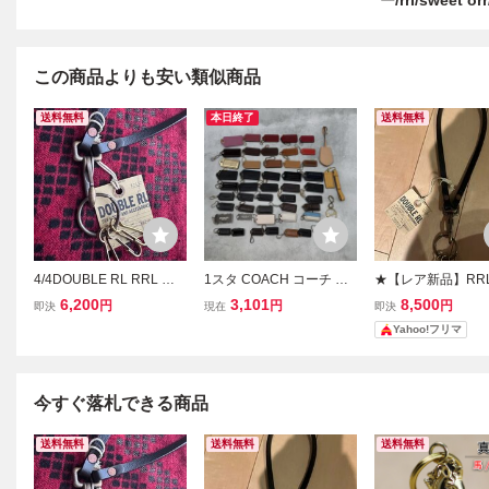
ー/rrl/sweet
この商品よりも安い類似商品
送料無料
本日終了
送料無料
4/4DOUBLE RL RRL ダ
1スタ COACH コーチ ま
★【レア新品】RRL
ブルアールエル レザー キ
とめ 50点 チャーム キー
ルアールエル レザ
6,200
3,101
8,500
円
円
円
即決
現在
即決
ーホルダー キーリング
ホルダー バッグチャーム
ホルダー キーリング
Yahoo!フリマ
タグ キーホルダー キーリ
ング レザー メタル エナ
メル ブラック
今すぐ落札できる商品
送料無料
送料無料
送料無料