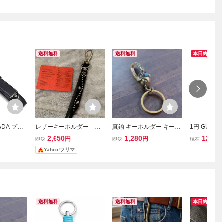
送料無料
送料無料
本日終了
ADA プラ
レザーキーホルダー キ
真鍮 キーホルダー キーリ
1円 GUCC
ホルダー
ーリング アメカジ ス
ング brass 象 ビンテージ
キーリング
2,650
1,280
12
円
円
円
即決
即決
現在
ーム メン
タッズ 栃木レザー
アンティーク
バッグチャ
Yahoo!フリマ
ゴールド系
リー メンズ
4329
ゴールド系×
C2810
送料無料
送料無料
本日終了