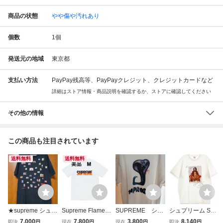
商品の状態
やや傷や汚れあり
個数
1
個
発送元の地域
東京都
支払い方法
PayPay残高等、PayPayクレジット、クレジットカードなど
詳細はストア情報・商品説明を確認するか、ストアに確認してください
その他の情報
この商品も注目されています
送料無料
送料無料
★supreme シュプ
Supreme Flame L
SUPREME シュ
シュプリーム SUP
リーム 半袖 プリ
ogo Tシャツ 白 M
プリーム Tシャ
REME 22SS LIL K
7,000
7,800
3,800
8,140
即決
円
現在
円
現在
円
即決
円