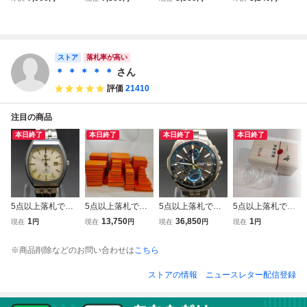
ントTシャツ L ブ
シュプリーム
ツ Lサイズ
IM TEE WHITE L
ラック★
リル キム Tシャツ
半袖 ホワイト 白
フォト プリント
【ブランド古着ベ
ストア
落札率が高い
クトル】☆AA★2
＊ ＊ ＊ ＊ ＊
さん
60
評価
21410
注目の商品
本日終了
本日終了
本日終了
本日終了
5点以上落札で送
5点以上落札で送
5点以上落札で送
5点以上落札で送
料無料！ ラドー R
料無料！ エルメス
料無料！ カシオ C
料無料！ 松徳硝子
1
13,750
36,850
1
現在
円
現在
円
現在
円
現在
円
ado 腕時計 不動品
Hermesブランド
asio 腕時計 動作
うすはり クリア
711.9572.3（ラド
空箱セット 39898
品 OCW-S5000
ワイングラス 葡萄
※商品削除などのお問い合わせは
こちら
ー） メンズ 2342
00
（カシオ） メンズ
酒器 ペア セット 4
399
美品 2349093
487716
ストアの情報
ニュースレター配信登録