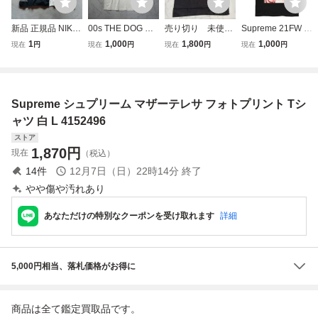
新品 正規品 NIKE
00s THE DOG チ
売り切り 未使
Supreme 21FW C
2点セット NIKE S
ワワ chihuahua 犬
用 SUPREME シ
hristopher Wool/S
1
1,000
1,800
1,000
現在
円
現在
円
現在
円
現在
円
PORTS WEAR ナ
種 Tシャツ 犬 アニ
ュプリーム 23SS
upreme Tee BLAC
イキ ロゴ プリン
マル フォトプリン
NEW YORK ニュ
K SIZE XL BOX L
ト Tシャツ 黒 ブラ
ト 白T 古着 Y2K vi
ーヨーク Tシャツ
OGO TEE シュプ
ック 白 オフホワ
ntage White GILD
ブラック Lサイ
リーム クリストフ
Supreme シュプリーム マザーテレサ フォトプリント Tシ
イト 新作 定価105
AN
ズ 黒
ァーウール Tシャ
60円 L
ツ 25SS
ャツ 白 L 4152496
ストア
1,870
円
現在
（税込）
14
件
12月7日（日）22時14分
終了
やや傷や汚れあり
あなただけの特別なクーポンを受け取れます
詳細
5,000円相当、落札価格がお得に
商品は全て鑑定買取品です。