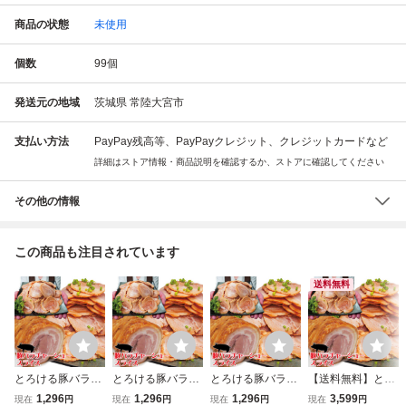
商品の状態
未使用
個数
99
個
発送元の地域
茨城県 常陸大宮市
支払い方法
PayPay残高等、PayPayクレジット、クレジットカードなど
詳細はストア情報・商品説明を確認するか、ストアに確認してください
その他の情報
この商品も注目されています
送料無料
とろける豚バラ焼
とろける豚バラ焼
とろける豚バラ焼
【送料無料】とろ
豚煮込みチャーシ
豚煮込みチャーシ
豚煮込みチャーシ
ける豚バラ焼豚煮
1,296
1,296
1,296
3,599
現在
円
現在
円
現在
円
現在
円