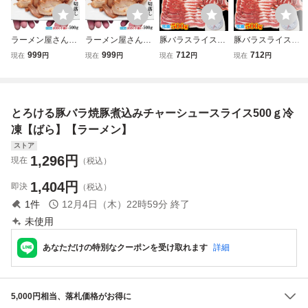
ラーメン屋さんの
ラーメン屋さんの
豚バラスライスカ
豚バラスライスカ
訳あり豚バラ肉煮
訳あり豚バラ肉煮
ナダ産500ｇ冷凍
ナダ産500ｇ冷凍
999
999
712
712
現在
円
現在
円
現在
円
現在
円
込みチャーシュー
込みチャーシュー
厚切り長めカッ
厚切り長めカッ
切落とし500g(約2
切落とし500g(約2
ト・しゃぶしゃぶ
ト・しゃぶしゃぶ
50gx2個)冷凍 使
50gx2個)冷凍 使
用 カット方法が
用 カット方法が
いやすく小分け 焼
いやすく小分け 焼
選べます
選べます
とろける豚バラ焼豚煮込みチャーシュースライス500ｇ冷
豚 お取り寄せ
豚 お取り寄せ
凍【ばら】【ラーメン】
ストア
1,296
円
現在
（税込）
1,404
円
即決
（税込）
1
件
12月4日（木）22時59分
終了
未使用
あなただけの特別なクーポンを受け取れます
詳細
5,000円相当、落札価格がお得に