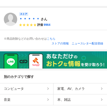
ュースライス500
ュースライス500
ュースライス500
込みチャーシュー
ｇ冷凍【ばら】
ｇ冷凍【ばら】
ｇ冷凍【ばら】
スライス1ｋｇ 2
【ラーメン】
【ラーメン】
【ラーメン】
セット落札でおま
ストア
け付き【ばら】
【ラーメン】
＊ ＊ ＊ ＊ ＊
さん
評価
9964
※商品削除などのお問い合わせは
こちら
ストアの情報
ニュースレター配信登録
別のカテゴリで探す
コンピュータ
家電、AV、カメラ
音楽
本、雑誌