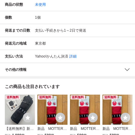
商品の状態
未使用
個数
1
個
発送までの日数
支払い手続きから1～2日で発送
発送元の地域
東京都
支払い方法
Yahoo!かんたん決済
詳細
その他の情報
この商品も注目されています
送料無料
送料無料
送料無料
送料無料
【送料無料】新品
新品 MOTTERU
新品 MOTTERU
新品 MOTTERU
★MOTTERU クル
マルシェバッグ エ
マルシェバッグ エ
マルシェバッグ エ