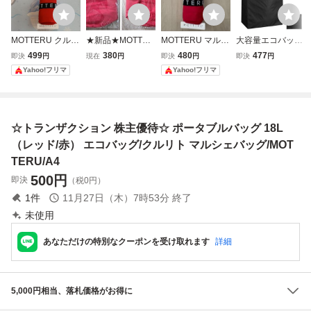
MOTTERU クルリ
★新品★MOTTER
MOTTERU マルシ
大容量エコバッグ
ト マルシェバッグ
U★トレードワー
ェバッグ
エコバッグ 折畳み
499
380
480
477
即決
円
現在
円
即決
円
即決
円
レッド エコバッグ
クストートマルシ
えこはエコバッグ
Yahoo!フリマ
Yahoo!フリマ
ェエコバッグ★三
大容量 人気 バッ
菱UFJeスマート
グ 大容量 折りた
証券株主★モッテ
たみ バッグ コン
ル柔らか扱いやす
パクト ショッピン
☆トランザクション 株主優待☆ ポータブルバッグ 18L
い赤レッド
グバッ;8588;
（レッド/赤） エコバッグ/クルリト マルシェバッグ/MOT
TERU/A4
500
円
即決
（税0円）
1
件
11月27日（木）7時53分
終了
未使用
あなただけの特別なクーポンを受け取れます
詳細
5,000円相当、落札価格がお得に