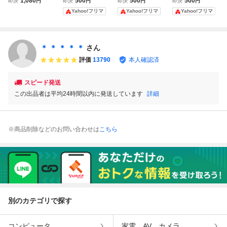
1,080
500
500
500
即決
円
即決
円
即決
円
即決
円
リト ビッグマルシ
コバッグ レッド
コバッグ レッド
コバッグ レッド
Yahoo!フリマ
Yahoo!フリマ
Yahoo!フリマ
ェバッグ エコバッ
クルリト モッテ
クルリト モッテ
クルリト モッテ
グ 黒
ル エコバック
ル エコバック
ル エコバック
赤
赤
赤
＊ ＊ ＊ ＊ ＊
さん
評価
13790
本人確認済
スピード発送
この出品者は平均24時間以内に発送しています
詳細
※商品削除などのお問い合わせは
こちら
別のカテゴリで探す
コンピュータ
家電、AV、カメラ