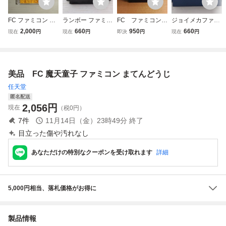
FC ファミコン デ
ランボー ファミコ
FC ファミコン
ジョイメカファイ
ィスクシステム デ
ン FC
なんてったって!！
ト ファミコン FC
2,000
660
950
660
現在
円
現在
円
即決
円
現在
円
ィスクカード / グ
ベースボール 2
ーニーズ
美品 FC 魔天童子 ファミコン まてんどうじ
任天堂
匿名配送
2,056
円
現在
（税0円）
7
件
11月14日（金）23時49分
終了
目立った傷や汚れなし
あなただけの特別なクーポンを受け取れます
詳細
5,000円相当、落札価格がお得に
製品情報