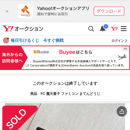
i
毎日引けるくじ 今すぐ挑戦
ログイン
このオークションは終了しています
美品 FC 魔天童子 ファミコン まてんどうじ