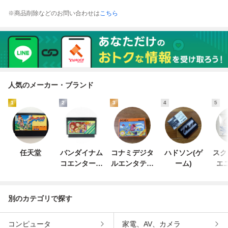
※商品削除などのお問い合わせは
こちら
人気のメーカー・ブランド
1
2
3
4
5
任天堂
バンダイナム
コナミデジタ
ハドソン(ゲ
スク
コエンターテ
ルエンタテイ
ーム)
エ
インメント
ンメント
別のカテゴリで探す
コンピュータ
家電、AV、カメラ