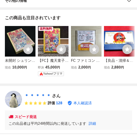
その他の情報
この商品も注目されています
送料無料
未開封 シュリンク
【FC】魔天童子
FC ファミコン デ
【良品・清掃＆動
付 FC 魔天童子 ま
ファミコンソフ
ィスクシステム デ
作確認済】FC フ
10,000
45,000
2,000
2,880
現在
円
即決
円
現在
円
現在
円
てんどうじ ファミ
ト
ィスクカード / グ
ァミコン『ハッピ
Yahoo!フリマ
コンソフト レトロ
ーニーズ
ーバースデーバッ
ゲーム 当時物 美
クス(Happy Birthd
品 (08068米
ay Bugs)』 コレ
クター・マニア必
＊ ＊ ＊ ＊ ＊
さん
見・まとめて・大
評価
128
本人確認済
量
スピード発送
この出品者は平均24時間以内に発送しています
詳細