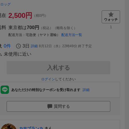
ケロッグ
2,500
円
現在
（税0円）
送料
東京都は
700円
1
（税込）（離島を除く）
配送方法
宅急便（ヤマト運輸）
配送方法一覧
0
件
3日
詳細
8月12日（水）22時49分
終了予定
未使用に近い
入札する
ログイン
してください
あなただけの特別なクーポンを受け取れます
詳細
質問する
カサブランカ
さん