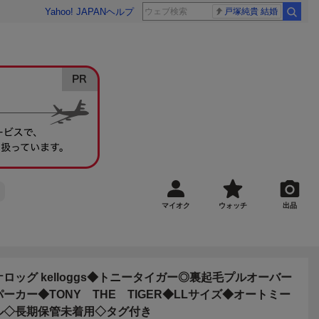
Yahoo! JAPAN
ヘルプ
戸塚純貴 結婚
マイオク
ウォッチ
出品
ケロッグ kelloggs◆トニータイガー◎裏起毛プルオーバー
パーカー◆TONY THE TIGER◆LLサイズ◆オートミー
ル◇長期保管未着用◇タグ付き