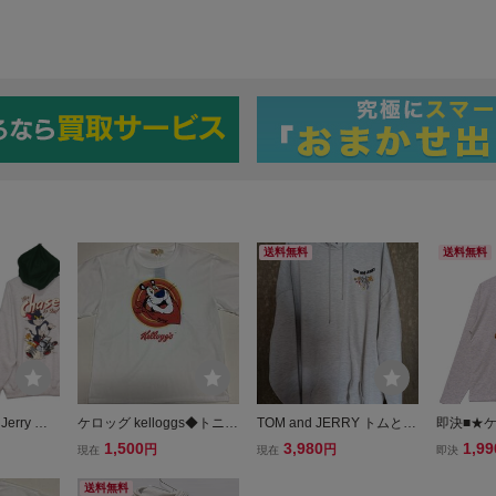
送料無料
送料無料
erry ト
ケロッグ kelloggs◆トニー
TOM and JERRY トムとジ
即決■★ケロ
パーカ
タイガーTシャツ ◆TONY
ェリー パーカー グレー プ
★■ロンT
1,500
3,980
1,99
円
円
現在
現在
即決
THE TIGER◆Lサイズ●
ルオーバー
ビッグフェイス◆白◇長期
送料無料