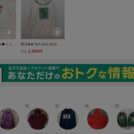
保管未着用◇タグ付●UVカ
ット有
ggs◆トニー
即決■★Tom and Jerry ト
◆TONY
ムとジェリー★■パーカー/
2,990
円
即決
●バックプ
SIZE=M
サイズ◆白
ッドストッ
6
7
8
9