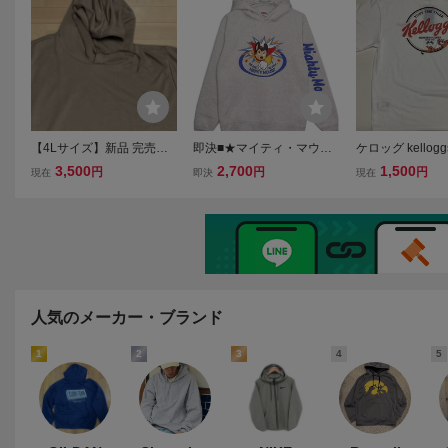
期保管未着用◇タグ付●UV
品 フェイス 刺繍入りトム
カット有
ジェリd
【4Lサイズ】新品 完売品
即決■★マイティ・マウ
ケロッグ kello
トムとジェリー パーカー t
ス Mighty Mouse★■パー
タイガーTシャツ 
3,500
2,700
1,500
円
円
円
現在
即決
現在
om and jerry 映画 アメコミ
カー:SIZE=L
THE TIGER
タグ付き 正規ライセンス
リントあり◆L
品 フェイス 刺繍入りトム
◇長期保管・デ
ジェリb
ク・未着用
人気のメーカー・ブランド
1
2
3
4
5