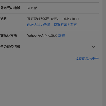
発送元の地域
東京都
送料
東京都は
700円
品 ケロッ
【Lサイズ】新品 完売品
（税込）（離島を除く）
ケロッグ kelloggs◆トニ
M トムとジ
ーンフレー
トムとジェリー パーカー
ータイガーTシャツ ◆TO
ェリ グレー
3,000
1,600
1,900
配送方法の詳細、都道府県を変更
円
円
現在
現在
現在
ウェット
tom and jerry 映画 アメコ
NY THE TIGER◆Lサ
ウェットパ
 日本 限
ミ タグ付き 正規ライセン
イズ●ビッグフェイス◆グ
パーカー
支払い方法
Yahoo!かんたん決済
詳細
イ
ス品 ワッペン トムジェリ
レー◇長期保管未着用◇
ホワイト a
タグ付●UVカット有
その他の情報
違反商品の申告