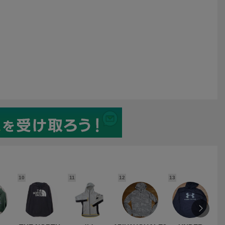
品 ワッペン トムジェリb
10
11
12
13
1