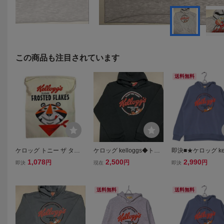
この商品も注目されています
送料無料
ケロッグ トニー ザ タイ
ケロッグ kelloggs◆トニ
即決■★ケロッグ kel
ガー巾着袋 / 道具袋 Kello
ータイガー◎裏起毛プル
★■パーカー SIZE
1,078
2,500
2,990
円
円
円
即決
現在
即決
gg Tony the Tiger アメリ
オーバーパーカー◆TON
カン雑貨
Y THE TIGER◆LLサ
イズ◆スミクロ◇長期保
送料無料
送料無料
管・未着用◇タグ付き