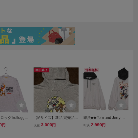
本日終了
送料無料
ッグ kelloggs
【Mサイズ】新品 完売品
即決■★Tom and Jerry ト
シャツ：SIZE=LL
トムとジェリー パーカー t
ムとジェリー★■パーカ
0
3,000
2,990
円
円
円
現在
即決
om and jerry 映画 アメコミ
ー・SIZE=M
タグ付き 正規ライセンス