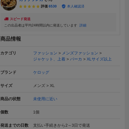
評価
6530
本人確認済
スピード発送
この出品者は平均24時間以内に発送しています
詳細
商品情報
本日終了
送料無料
本日終了
カテゴリ
ファッション
メンズファッション
ジャケット、上着
パーカ
XLサイズ以上
ブランド
ケロッグ
サイズ
メンズ
XL
ロッグ ビ
【LLサイズ】新品 完売品
即決■★マイティ・マウ
【Lサイズ】
ロゴトニ
トムとジェリー パーカー
ス Mighty Mouse★■パ
トムとジェ
4,000
2,700
3,500
円
円
現在
即決
現在
ー プルオ
tom and jerry 映画 アメコ
ーカー:SIZE=LL
tom and j
商品の状態
未使用に近い
 S 裏起
ミ タグ付き 正規ライセン
ミ タグ付き
ス品 ワッペン トムジェリ
ス品 ワッペ
本日終了
本日終了
個数
1
個
XL
p
発送までの日数
支払い手続きから2～3日で発送