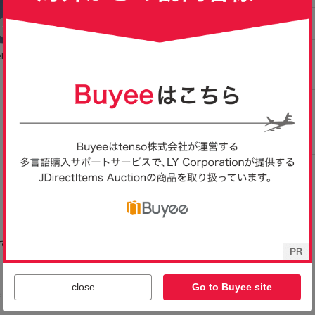
loggs
即決■★ケロッグ kelloggs
ケロッグ kelloggs◆トニ
【Mサイズ】新
=LL
★■パーカー：SIZE=L
ータイガーTシャツ ◆TO
グ タイガー コ
2,990
1,600
3,500
円
円
円
即決
現在
現在
NY THE TIGER◆LLサ
ク パーカー ス
イズ●ビッグフェイス◆グ
企業 ノベルティ
レー◇長期保管未着用◇
定 /ミルクボー
タグ付●UVカット有
close
Go to Buyee site