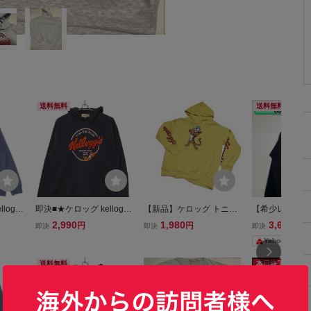
送料無料
送料無料
loggs
即決■★ケロッグ kelloggs
【新品】ケロッグ トニー
【希少レア】ケ
=L
★■パーカー：SIZE=LL
ザ タイガー パーカー 長
ッグプリント 
2,990
1,980
3,600
円
円
円
即決
即決
即決
袖【M】黄色/イエロー◆
ー・ザ・タイガ
Yahoo!フリマ
Kelloggs Tony the tiger ト
ーバー パーカー
ニー タイガー パーカ 男
毛 春秋冬
送料無料
本日終了
性用 メンズ