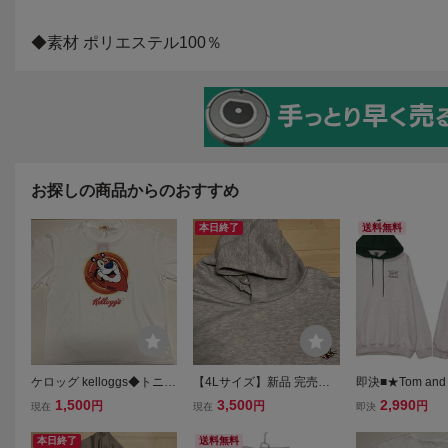
お探しの商品からのおすすめ
本日終了
送料無料
ケロッグ kelloggs◆トニー
【4Lサイズ】新品 完売品
即決■★Tom and J
タイガーTシャツ ◆TONY
トムとジェリー パーカー t
ムとジェリー★■
1,500
3,500
2,990
円
円
円
現在
現在
即決
THE TIGER◆LLサイズ
om and jerry 映画 アメコミ
ー・SIZE=M
●ビッグフェイス◆白◇長
タグ付き 正規ライセンス
本日終了
送料無料