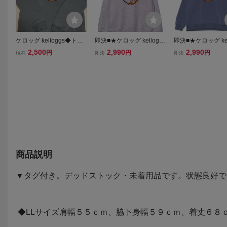
ケロッグ kelloggs◆トニ
即決■★ケロッグ kelloggs
即決■★ケロッグ kel
ータイガー裏起毛プルオ
★■パーカー SIZE=L
★■パーカー：SIZE
2,500
2,990
2,990
円
円
円
現在
即決
即決
ーバーパーカー◆TONY
THE TIGER◆LLサイ
ズ◆ブルーグレー◇長期
保管・未着用◇タグ付き
商品説明